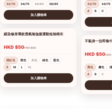
32/70
34/75
36/80
38/85
32/70
34/75
A
B
C
加入購物車
查看圖片
查看圖片
緞染修身薄款透氣瑜伽服運動短袖棉衣
1/17
不黏身一拉即集
HKD $50
HKD $88
HKD $50
桃紅色
橙色
灰色
綠色
藍色
S
M
L
XL
黑色
膚色
A
B
C
加入購物車
查看圖片
查看圖片