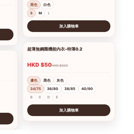
黑色
白色
S
M
L
加入購物車
查看圖片
超薄無鋼圈機能內衣-特薄0.2
1/21
1/15
HKD $50
HKD $320
膚色
黑色
灰色
34/75
36/80
38/85
40/90
B
C
D
E
加入購物車