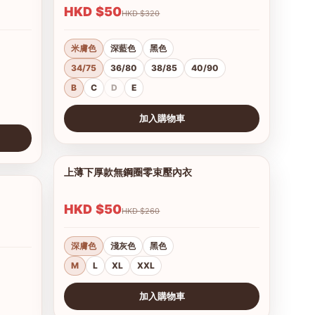
HKD $50
HKD $320
米膚色
深藍色
黑色
34/75
36/80
38/85
40/90
B
C
D
E
加入購物車
查看圖片
上薄下厚款無鋼圈零束壓內衣
1/12
1/8
HKD $50
HKD $260
深膚色
淺灰色
黑色
M
L
XL
XXL
加入購物車
查看圖片