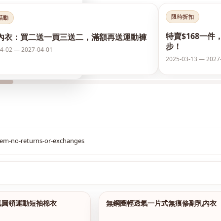
限時折扣
活動
特賣$168一件
內衣：買二送一買三送二，滿額再送運動褲
步！
4-02 — 2027-04-01
2025-03-13 — 2027
$299
氣圓領運動短袖棉衣
無鋼圈輕透氣一片式無痕修副乳內衣
1/15