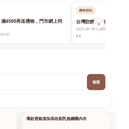
限時折扣
，滿$500再送禮物，門市網上同
台灣防靜脈曲張襪保護美腿
›
2025-06-16 — 2026-12-31
-07-01
8.8
複製
薄款透氣側加高收副乳無鋼圈內衣
1/10
1/17