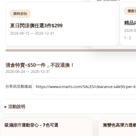
優惠
襪類
限時折扣
精品
‹
夏日閃涼價任選3件$299
護膚品
2026-0
2026-06-15 — 2026-12-31
1 · 2
夏日閃涼價 任選3件
清倉特賣~$50一件，不設退換！
2026-06-24 — 2026-12-31
分享此活動連結
▸
活動說明
查看圖片
吸濕排汗運動背心－7色可選
漸變色高彈力透
1/9