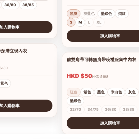
36/80
38/85
黑灰
灰藍色
墨綠色
棗紅
S
M
L
XL
加入購物車
加入購物車
查看圖片
中深溝立現內衣
1/8
前雙肩帶可轉無肩帶晚禮服集中內衣
HKD $180
HKD $50
HKD $198
淺紫色
紅色
紫色
黑色
米白色
灰色
墨綠色
加入購物車
32/70
34/75
36/80
38/85
加入購物車
查看圖片