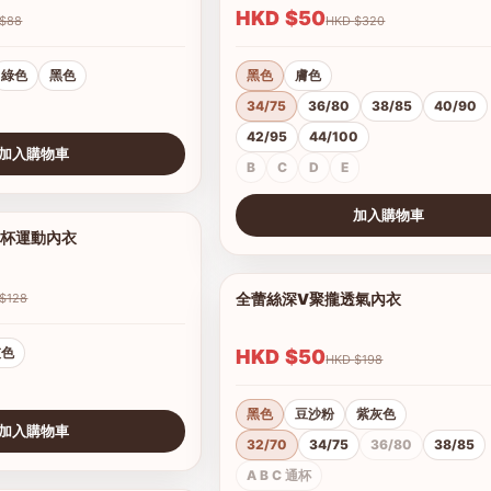
HKD $50
HKD $88
HKD $320
綠色
黑色
黑色
膚色
34/75
36/80
38/85
40/90
42/95
44/100
加入購物車
B
C
D
E
加入購物車
罩杯運動內衣
1/6
查看圖片
全蕾絲深V聚攏透氣內衣
HKD $128
灰色
HKD $50
HKD $198
黑色
豆沙粉
紫灰色
加入購物車
32/70
34/75
36/80
38/85
A B C 通杯