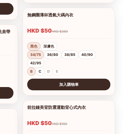
無鋼圈薄杯透氣大碼內衣
1/12
HKD $50
法肩帶
HKD $380
1/12
黑色
深膚色
34/75
36/80
38/85
40/90
42/95
B
C
D
E
加入購物車
查看圖片
前拉鏈美背防震運動背心式內衣
1/7
1/9
HKD $50
HKD $160