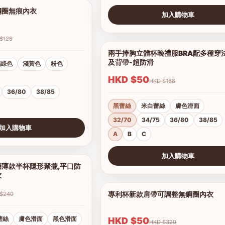
鋼圈無痕內衣
1/7
加入購物車
查看圖片
HKD $128
兩手捧胸立體杯晚禮服BRA配多種穿
及背帶-超防滑
淺綠色
淺黃色
粉色
HKD $50
HKD $168
36/80
38/85
黑蕾絲
米白蕾絲
膚色滑面
32/70
34/75
36/80
38/85
加入購物車
A
B
C
加入購物車
薄款半杯隱形聚攏,平口防
1/16
查看圖片
衣
專利杯新款肩帶可調整無鋼圈內衣
HKD $240
蕾絲
膚色滑面
黑色滑面
HKD $50
HKD $320