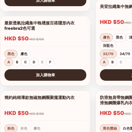
加入購物車
美背拉繩集中無
查看圖片
HKD $50
最新透氣拉繩集中晚禮服百搭隱形內衣
1/6
freebra2色可選
膚色
黑色
HKD $50
HKD $198
深藍色
黑色
膚色
32/70
34/75
A
B
C
D
E
F
A
B
C
加入購物車
查看圖片
查看圖片
簡約純棉薄款無磁無鋼圈聚攏運動內衣
防滑無肩帶無鋼圈
1/7
滑無鋼圈爆乳內
HKD $50
HKD $50
HKD $168
粉色
灰色
膚色
黑色蕾絲
白色