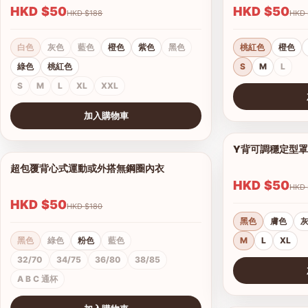
HKD $50
HKD $50
HKD $188
白色
灰色
藍色
橙色
紫色
黑色
桃紅色
橙色
綠色
桃紅色
S
M
L
S
M
L
XL
XXL
查看圖片
加入購物車
查看圖片
Y背可調穩定型
超包覆背心式運動或外搭無鋼圈內衣
1/4
HKD $50
HKD $50
HKD $180
黑色
膚色
黑色
綠色
粉色
藍色
M
L
XL
32/70
34/75
36/80
38/85
A B C 通杯
查看圖片