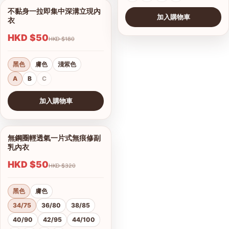
不黏身一拉即集中深溝立現內
1/8
加入購物車
衣
HKD $50
HKD $180
黑色
膚色
淺紫色
A
B
C
加入購物車
查看圖片
無鋼圈輕透氣一片式無痕修副
1/10
乳內衣
HKD $50
HKD $320
黑色
膚色
34/75
36/80
38/85
40/90
42/95
44/100