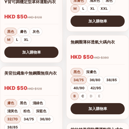
深膚色
淺灰色
黑色
Y背可調穩定型罩杯運動內衣
1/6
M
L
XL
XXL
HKD $50
HKD $128
加入購物車
查看圖片
黑色
膚色
灰色
M
L
XL
無鋼圈薄杯透氣大碼內衣
1/12
加入購物車
HKD $50
HKD $380
查看圖片
黑色
深膚色
美背拉繩集中無鋼圈無痕內衣
1/7
34/75
36/80
38/85
HKD $50
40/90
42/95
HKD $128
B
C
D
E
膚色
黑色
淺綠色
加入購物車
淺黃色
粉色
深藍色
查看圖片
32/70
34/75
36/80
38/85