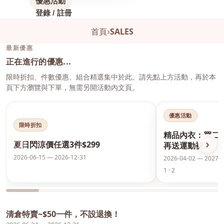
優惠活動
登錄 / 註冊
首頁
›
SALES
最新優惠
正在進行的優惠...
限時折扣、件數優惠、組合精選集中於此。請先點上方活動，再於本
頁下方瀏覽與下單，無需另開活動內文頁。
優惠活動
限時折扣
精品內衣：買二
‹
›
夏日閃涼價任選3件$299
再送運動褲
2026-06-15 — 2026-12-31
2026-04-02 — 2027-0
1 · 2
清倉特賣~$50一件，不設退換！