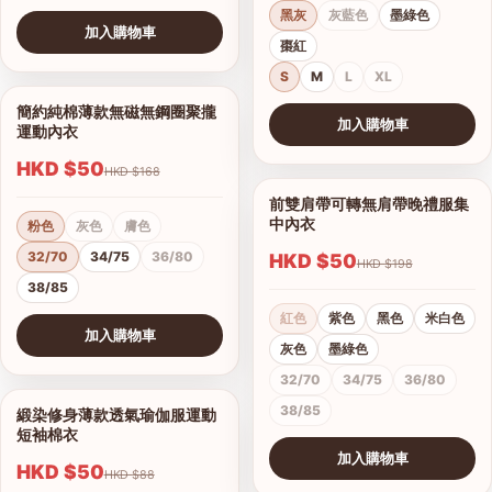
黑灰
灰藍色
墨綠色
加入購物車
棗紅
查看圖片
S
M
L
XL
簡約純棉薄款無磁無鋼圈聚攏
1/7
加入購物車
運動內衣
查看圖片
HKD $50
HKD $168
前雙肩帶可轉無肩帶晚禮服集
1/15
中內衣
粉色
灰色
膚色
32/70
34/75
36/80
HKD $50
HKD $198
38/85
紅色
紫色
黑色
米白色
加入購物車
灰色
墨綠色
查看圖片
32/70
34/75
36/80
38/85
緞染修身薄款透氣瑜伽服運動
1/17
短袖棉衣
加入購物車
HKD $50
HKD $88
查看圖片