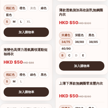
桃紅色
橙色
灰色
綠色
薄款透氣側加高收副乳無鋼圈
1/17
內衣
藍色
S
M
L
XL
HKD $50
HKD $320
加入購物車
米膚色
深藍色
黑色
查看圖片
34/75
36/80
38/85
40/90
漸變色高彈力透氣圓領運動短
1/15
袖棉衣
B
C
D
E
HKD $50
HKD $88
加入購物車
查看圖片
桃紅色
橙色
綠色
黑色
S
M
L
上薄下厚款無鋼圈零束壓內衣
1/12
港澳中文
加入購物車
English
HKD $50
HKD $260
查看圖片