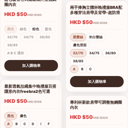
1/4
圈內衣
兩手捧胸立體杯晚禮服BRA配
1/12
多種穿法肩帶及背帶-超防滑
HKD $50
HKD $180
HKD $50
HKD $168
黑色
綠色
粉色
藍色
32/70
34/75
36/80
黑蕾絲
米白蕾絲
38/85
膚色滑面
A B C 通杯
32/70
34/75
36/80
38/85
加入購物車
A
B
C
查看圖片
加入購物車
最新透氣拉繩集中晚禮服百搭
1/6
查看圖片
隱形內衣freebra2色可選
HKD $50
專利杯新款肩帶可調整無鋼圈
HKD $198
1/9
內衣
黑色
膚色
HKD $50
HKD $320
A
B
C
D
E
F