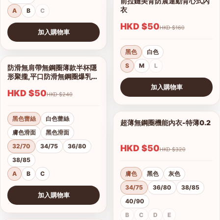
前拉鏈美背防震運動背心式內
1/7
衣
A
B
C
HKD $50
HKD $160
加入購物車
查看圖片
黑色
白色
S
M
L
防滑無肩帶無鋼圈薄款半杯隱
1/16
形聚攏,平口防滑無鋼圈爆乳內
衣
加入購物車
HKD $50
HKD $240
查看圖片
黑色蕾絲
白色蕾絲
超薄無鋼圈機能內衣-特薄0.2
1/21
膚色滑面
黑色滑面
32/70
34/75
36/80
HKD $50
HKD $320
38/85
A
B
C
膚色
黑色
灰色
34/75
36/80
38/85
加入購物車
40/90
查看圖片
B
C
D
E