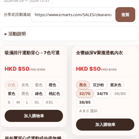
2026-06-24 — 2026-12-31
複製
分享此活動連結
▸
活動說明
查看圖片
吸濕排汗運動背心－7色可選
全蕾絲深V聚攏透氣內衣
1/9
1/8
HKD $50
HKD $50
HKD $188
HKD $198
白色
灰色
藍色
橙色
黑色
豆沙粉
紫灰色
紫色
黑色
綠色
桃紅色
32/70
34/75
36/80
S
M
L
XL
XXL
38/85
A B C 通杯
加入購物車
查看圖片
加入購物車
查看圖片
超包覆背心式運動或外搭無鋼