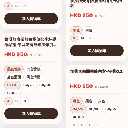
前拉鏈美背防震運動背心式內
1/7
衣
A
B
C
HKD $50
HKD $160
加入購物車
查看圖片
黑色
白色
S
M
L
防滑無肩帶無鋼圈薄款半杯隱
1/16
形聚攏,平口防滑無鋼圈爆乳內
衣
加入購物車
HKD $50
HKD $240
查看圖片
黑色蕾絲
白色蕾絲
超薄無鋼圈機能內衣-特薄0.2
1/21
膚色滑面
黑色滑面
32/70
34/75
36/80
HKD $50
HKD $320
38/85
A
B
C
膚色
黑色
灰色
34/75
36/80
38/85
加入購物車
40/90
查看圖片
B
C
D
E