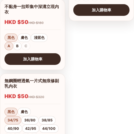
不黏身一拉即集中深溝立現內
1/8
加入購物車
衣
HKD $50
HKD $180
黑色
膚色
淺紫色
A
B
C
加入購物車
查看圖片
無鋼圈輕透氣一片式無痕修副
1/10
乳內衣
HKD $50
HKD $320
黑色
膚色
34/75
36/80
38/85
40/90
42/95
44/100