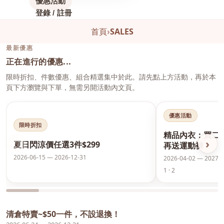
優惠活動
登錄 / 註冊
首頁
›
SALES
最新優惠
正在進行的優惠...
限時折扣、件數優惠、組合精選集中於此。請先點上方活動，再於本
頁下方瀏覽與下單，無需另開活動內文頁。
優惠活動
限時折扣
精品內衣：買二
‹
›
夏日閃涼價任選3件$299
再送運動褲
2026-06-15 — 2026-12-31
2026-04-02 — 2027-0
1 · 2
清倉特賣~$50一件，不設退換！