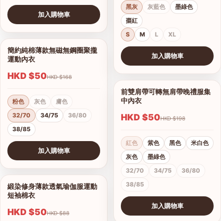
黑灰
灰藍色
墨綠色
加入購物車
棗紅
查看圖片
S
M
L
XL
簡約純棉薄款無磁無鋼圈聚攏
1/7
加入購物車
運動內衣
查看圖片
HKD $50
HKD $168
前雙肩帶可轉無肩帶晚禮服集
1/15
中內衣
粉色
灰色
膚色
32/70
34/75
36/80
HKD $50
HKD $198
38/85
紅色
紫色
黑色
米白色
加入購物車
灰色
墨綠色
查看圖片
32/70
34/75
36/80
38/85
緞染修身薄款透氣瑜伽服運動
1/17
短袖棉衣
加入購物車
HKD $50
HKD $88
查看圖片