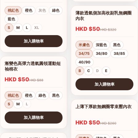
桃紅色
橙色
灰色
綠色
薄款透氣側加高收副乳無鋼圈
1/17
內衣
藍色
S
M
L
XL
HKD $50
HKD $320
加入購物車
米膚色
深藍色
黑色
查看圖片
34/75
36/80
38/85
40/90
漸變色高彈力透氣圓領運動短
1/15
袖棉衣
B
C
D
E
HKD $50
HKD $88
加入購物車
查看圖片
桃紅色
橙色
綠色
黑色
S
M
L
上薄下厚款無鋼圈零束壓內衣
1/12
港澳中文
加入購物車
English
HKD $50
HKD $260
查看圖片