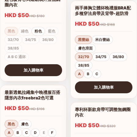
1/4
圈內衣
兩手捧胸立體杯晚禮服BRA配
1/12
多種穿法肩帶及背帶-超防滑
HKD $50
HKD $180
HKD $50
HKD $168
黑色
綠色
粉色
藍色
32/70
34/75
36/80
黑蕾絲
米白蕾絲
38/85
膚色滑面
A B C 通杯
32/70
34/75
36/80
38/85
加入購物車
A
B
C
查看圖片
加入購物車
最新透氣拉繩集中晚禮服百搭
1/6
查看圖片
隱形內衣freebra2色可選
HKD $50
專利杯新款肩帶可調整無鋼圈
HKD $198
1/9
內衣
黑色
膚色
HKD $50
HKD $320
A
B
C
D
E
F