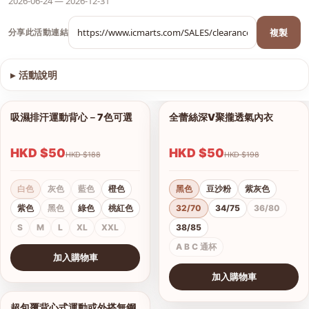
2026-06-24 — 2026-12-31
複製
分享此活動連結
▸
活動說明
查看圖片
吸濕排汗運動背心－7色可選
全蕾絲深V聚攏透氣內衣
1/9
1/8
HKD $50
HKD $50
HKD $188
HKD $198
白色
灰色
藍色
橙色
黑色
豆沙粉
紫灰色
紫色
黑色
綠色
桃紅色
32/70
34/75
36/80
S
M
L
XL
XXL
38/85
A B C 通杯
加入購物車
查看圖片
加入購物車
查看圖片
超包覆背心式運動或外搭無鋼