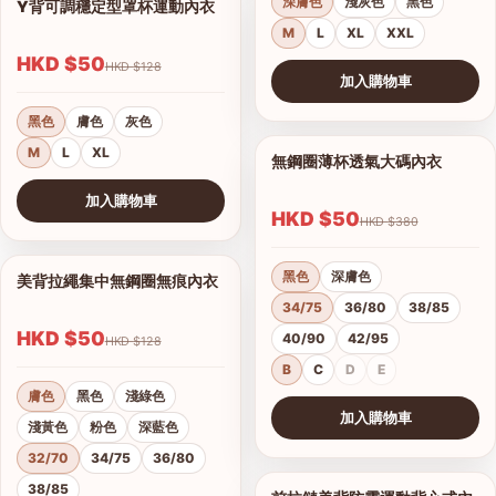
深膚色
淺灰色
黑色
Y背可調穩定型罩杯運動內衣
1/6
M
L
XL
XXL
HKD $50
HKD $128
加入購物車
查看圖片
黑色
膚色
灰色
M
L
XL
無鋼圈薄杯透氣大碼內衣
1/12
加入購物車
HKD $50
HKD $380
查看圖片
黑色
深膚色
美背拉繩集中無鋼圈無痕內衣
1/7
34/75
36/80
38/85
HKD $50
40/90
42/95
HKD $128
B
C
D
E
膚色
黑色
淺綠色
加入購物車
淺黃色
粉色
深藍色
查看圖片
32/70
34/75
36/80
38/85