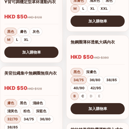
深膚色
淺灰色
黑色
Y背可調穩定型罩杯運動內衣
1/6
M
L
XL
XXL
HKD $50
HKD $128
加入購物車
查看圖片
黑色
膚色
灰色
M
L
XL
無鋼圈薄杯透氣大碼內衣
1/12
加入購物車
HKD $50
HKD $380
查看圖片
黑色
深膚色
美背拉繩集中無鋼圈無痕內衣
1/7
34/75
36/80
38/85
HKD $50
40/90
42/95
HKD $128
B
C
D
E
膚色
黑色
淺綠色
加入購物車
淺黃色
粉色
深藍色
查看圖片
32/70
34/75
36/80
38/85