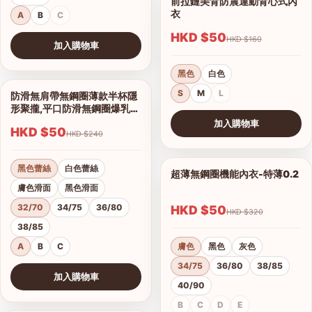
前拉鏈美背防震運動背心式內
1/7
衣
A
B
C
HKD $50
HKD $160
加入購物車
查看圖片
黑色
白色
S
M
L
防滑無肩帶無鋼圈薄款半杯隱
1/16
形聚攏,平口防滑無鋼圈爆乳內
衣
加入購物車
HKD $50
HKD $240
查看圖片
黑色蕾絲
白色蕾絲
超薄無鋼圈機能內衣-特薄0.2
1/21
膚色滑面
黑色滑面
32/70
34/75
36/80
HKD $50
HKD $320
38/85
A
B
C
膚色
黑色
灰色
34/75
36/80
38/85
加入購物車
40/90
查看圖片
B
C
D
E