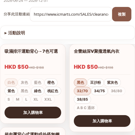
2026-06-24 — 2026-12-31
複製
分享此活動連結
▸
活動說明
查看圖片
吸濕排汗運動背心－7色可選
全蕾絲深V聚攏透氣內衣
1/9
1/8
HKD $50
HKD $50
HKD $188
HKD $198
白色
灰色
藍色
橙色
黑色
豆沙粉
紫灰色
紫色
黑色
綠色
桃紅色
32/70
34/75
36/80
S
M
L
XL
XXL
38/85
A B C 通杯
加入購物車
查看圖片
加入購物車
查看圖片
超包覆背心式運動或外搭無鋼