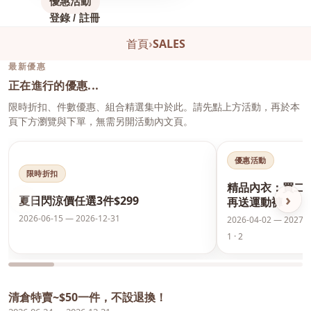
優惠活動
登錄 / 註冊
首頁
›
SALES
最新優惠
正在進行的優惠...
限時折扣、件數優惠、組合精選集中於此。請先點上方活動，再於本
頁下方瀏覽與下單，無需另開活動內文頁。
優惠活動
限時折扣
精品內衣：買二
‹
›
夏日閃涼價任選3件$299
再送運動褲
2026-06-15 — 2026-12-31
2026-04-02 — 2027-0
1 · 2
清倉特賣~$50一件，不設退換！