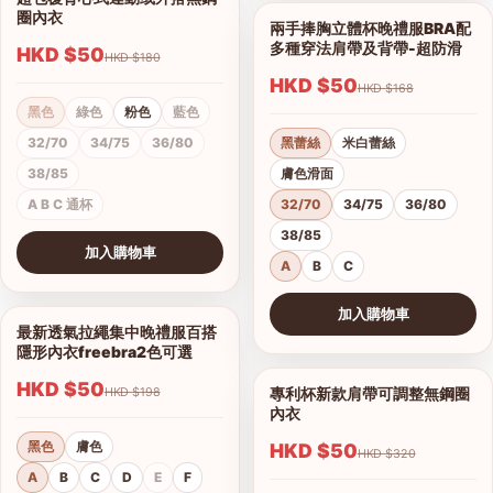
1/4
圈內衣
兩手捧胸立體杯晚禮服BRA配
1/12
多種穿法肩帶及背帶-超防滑
HKD $50
HKD $180
HKD $50
HKD $168
黑色
綠色
粉色
藍色
32/70
34/75
36/80
黑蕾絲
米白蕾絲
38/85
膚色滑面
A B C 通杯
32/70
34/75
36/80
38/85
加入購物車
A
B
C
查看圖片
加入購物車
最新透氣拉繩集中晚禮服百搭
1/6
查看圖片
隱形內衣freebra2色可選
HKD $50
專利杯新款肩帶可調整無鋼圈
HKD $198
1/9
內衣
黑色
膚色
HKD $50
HKD $320
A
B
C
D
E
F