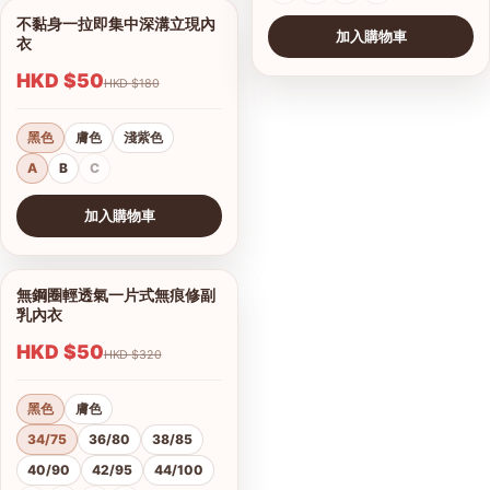
不黏身一拉即集中深溝立現內
1/8
加入購物車
衣
HKD $50
HKD $180
黑色
膚色
淺紫色
A
B
C
加入購物車
查看圖片
無鋼圈輕透氣一片式無痕修副
1/10
乳內衣
HKD $50
HKD $320
黑色
膚色
34/75
36/80
38/85
40/90
42/95
44/100