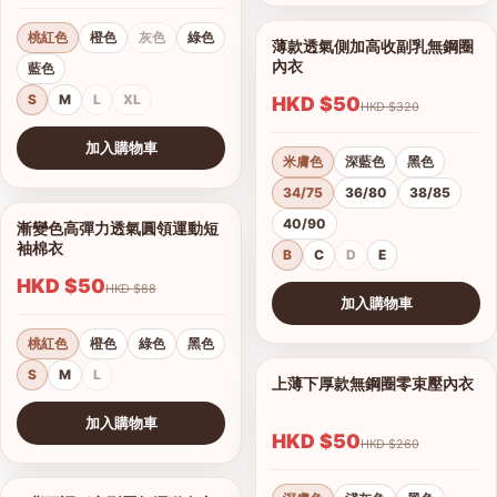
桃紅色
橙色
灰色
綠色
薄款透氣側加高收副乳無鋼圈
1/17
內衣
藍色
S
M
L
XL
HKD $50
HKD $320
加入購物車
米膚色
深藍色
黑色
查看圖片
34/75
36/80
38/85
40/90
漸變色高彈力透氣圓領運動短
1/15
袖棉衣
B
C
D
E
HKD $50
HKD $88
加入購物車
查看圖片
桃紅色
橙色
綠色
黑色
S
M
L
上薄下厚款無鋼圈零束壓內衣
1/12
港澳中文
加入購物車
English
HKD $50
HKD $260
查看圖片