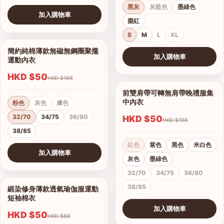
黑灰
灰藍色
墨綠色
加入購物車
棗紅
查看圖片
S
M
L
XL
簡約純棉薄款無磁無鋼圈聚攏
1/7
加入購物車
運動內衣
查看圖片
HKD $50
HKD $168
前雙肩帶可轉無肩帶晚禮服集
1/15
中內衣
粉色
灰色
膚色
32/70
34/75
36/80
HKD $50
HKD $198
38/85
紅色
紫色
黑色
米白色
加入購物車
灰色
墨綠色
查看圖片
32/70
34/75
36/80
38/85
緞染修身薄款透氣瑜伽服運動
1/17
短袖棉衣
加入購物車
HKD $50
HKD $88
查看圖片