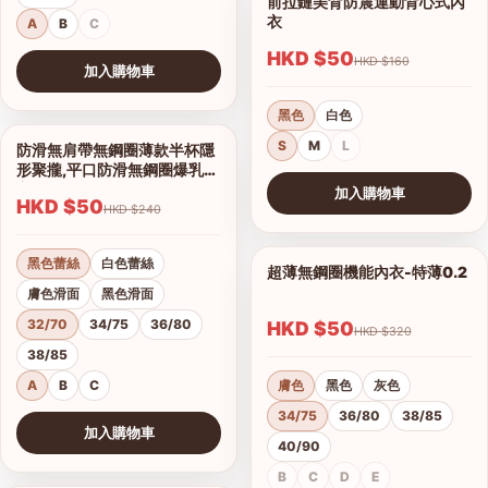
前拉鏈美背防震運動背心式內
1/7
衣
A
B
C
HKD $50
HKD $160
加入購物車
查看圖片
黑色
白色
S
M
L
防滑無肩帶無鋼圈薄款半杯隱
1/16
形聚攏,平口防滑無鋼圈爆乳內
衣
加入購物車
HKD $50
HKD $240
查看圖片
黑色蕾絲
白色蕾絲
超薄無鋼圈機能內衣-特薄0.2
1/21
膚色滑面
黑色滑面
32/70
34/75
36/80
HKD $50
HKD $320
38/85
A
B
C
膚色
黑色
灰色
34/75
36/80
38/85
加入購物車
40/90
查看圖片
B
C
D
E