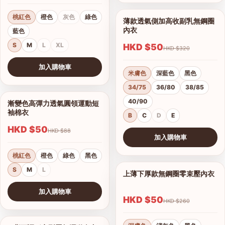
桃紅色
橙色
灰色
綠色
薄款透氣側加高收副乳無鋼圈
1/17
內衣
藍色
S
M
L
XL
HKD $50
HKD $320
加入購物車
米膚色
深藍色
黑色
查看圖片
34/75
36/80
38/85
40/90
漸變色高彈力透氣圓領運動短
1/15
袖棉衣
B
C
D
E
HKD $50
HKD $88
加入購物車
查看圖片
桃紅色
橙色
綠色
黑色
S
M
L
上薄下厚款無鋼圈零束壓內衣
1/12
港澳中文
加入購物車
English
HKD $50
HKD $260
查看圖片