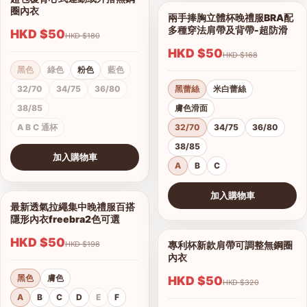
1/4
圈內衣
兩手捧胸立體杯晚禮服BRA配
1/12
多種穿法肩帶及背帶-超防滑
HKD $50
HKD $180
HKD $50
HKD $168
黑色
綠色
粉色
藍色
32/70
34/75
36/80
黑蕾絲
米白蕾絲
38/85
膚色滑面
A B C 通杯
32/70
34/75
36/80
38/85
加入購物車
A
B
C
查看圖片
加入購物車
最新透氣拉繩集中晚禮服百搭
1/6
查看圖片
隱形內衣freebra2色可選
HKD $50
專利杯新款肩帶可調整無鋼圈
HKD $198
1/9
內衣
黑色
膚色
HKD $50
HKD $320
A
B
C
D
E
F