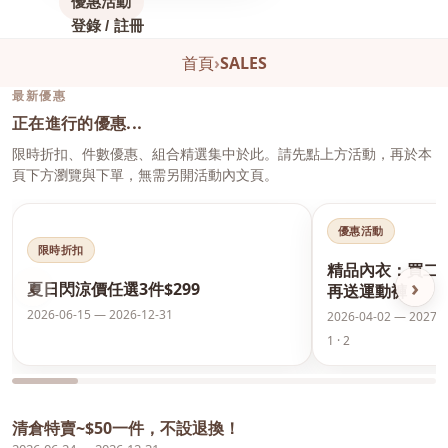
優惠活動
登錄 / 註冊
首頁
›
SALES
最新優惠
正在進行的優惠...
限時折扣、件數優惠、組合精選集中於此。請先點上方活動，再於本
頁下方瀏覽與下單，無需另開活動內文頁。
優惠活動
限時折扣
精品內衣：買二
‹
›
夏日閃涼價任選3件$299
再送運動褲
2026-06-15 — 2026-12-31
2026-04-02 — 2027-0
1 · 2
清倉特賣~$50一件，不設退換！