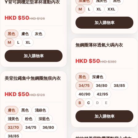
深膚色
淺灰色
黑色
Y背可調穩定型罩杯運動內衣
1/6
M
L
XL
XXL
HKD $50
HKD $128
加入購物車
查看圖片
黑色
膚色
灰色
M
L
XL
無鋼圈薄杯透氣大碼內衣
1/12
加入購物車
HKD $50
HKD $380
查看圖片
黑色
深膚色
美背拉繩集中無鋼圈無痕內衣
1/7
34/75
36/80
38/85
HKD $50
40/90
42/95
HKD $128
B
C
D
E
膚色
黑色
淺綠色
加入購物車
淺黃色
粉色
深藍色
查看圖片
32/70
34/75
36/80
38/85