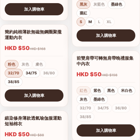
黑灰
灰藍色
墨綠色
加入購物車
棗紅
查看圖片
S
M
L
XL
簡約純棉薄款無磁無鋼圈聚攏
1/7
加入購物車
運動內衣
查看圖片
HKD $50
HKD $168
前雙肩帶可轉無肩帶晚禮服集
1/15
中內衣
粉色
灰色
膚色
32/70
34/75
36/80
HKD $50
HKD $198
38/85
紅色
紫色
黑色
米白色
加入購物車
灰色
墨綠色
查看圖片
32/70
34/75
36/80
38/85
緞染修身薄款透氣瑜伽服運動
1/17
短袖棉衣
加入購物車
HKD $50
HKD $88
查看圖片