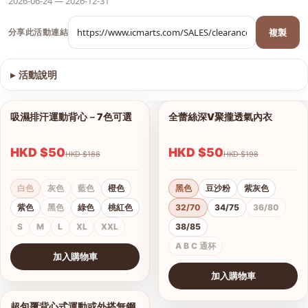
2026-06-24 — 2026-12-31
複製
分享此活動連結
▸
活動說明
查看圖片
吸濕排汗運動背心－7色可選
全蕾絲深V聚攏透氣內衣
1/9
1/8
HKD $50
HKD $50
HKD $188
HKD $198
白色
灰色
藍色
橙色
黑色
豆沙粉
紫灰色
紫色
黑色
綠色
桃紅色
32/70
34/75
36/80
S
M
L
XL
XXL
38/85
A B C 通杯
加入購物車
查看圖片
加入購物車
查看圖片
超包覆背心式運動或外搭無鋼