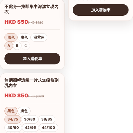
不黏身一拉即集中深溝立現內
1/8
加入購物車
衣
HKD $50
HKD $180
黑色
膚色
淺紫色
A
B
C
加入購物車
查看圖片
無鋼圈輕透氣一片式無痕修副
1/10
乳內衣
HKD $50
HKD $320
黑色
膚色
34/75
36/80
38/85
40/90
42/95
44/100