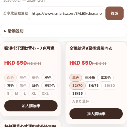
2026-06-24 — 2026-12-31
複製
分享此活動連結
▸
活動說明
查看圖片
吸濕排汗運動背心－7色可選
全蕾絲深V聚攏透氣內衣
1/9
1/8
HKD $50
HKD $50
HKD $188
HKD $198
白色
灰色
藍色
橙色
黑色
豆沙粉
紫灰色
紫色
黑色
綠色
桃紅色
32/70
34/75
36/80
S
M
L
XL
XXL
38/85
A B C 通杯
加入購物車
查看圖片
加入購物車
查看圖片
超包覆背心式運動或外搭無鋼