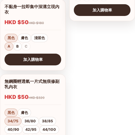
不黏身一拉即集中深溝立現內
1/8
加入購物車
衣
HKD $50
HKD $180
黑色
膚色
淺紫色
A
B
C
加入購物車
查看圖片
無鋼圈輕透氣一片式無痕修副
1/10
乳內衣
HKD $50
HKD $320
黑色
膚色
34/75
36/80
38/85
40/90
42/95
44/100