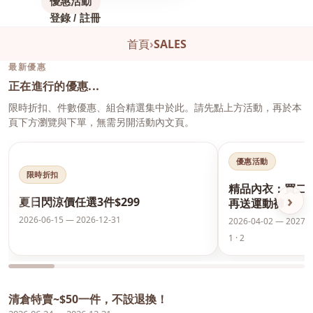
優惠活動
登錄 / 註冊
首頁
›
SALES
最新優惠
正在進行的優惠...
限時折扣、件數優惠、組合精選集中於此。請先點上方活動，再於本
頁下方瀏覽與下單，無需另開活動內文頁。
優惠活動
限時折扣
精品內衣：買二
‹
›
夏日閃涼價任選3件$299
再送運動褲
2026-06-15 — 2026-12-31
2026-04-02 — 2027-0
1 · 2
清倉特賣~$50一件，不設退換！