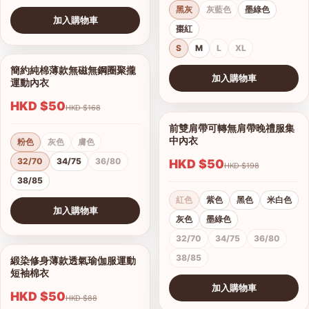
黑灰
灰藍色
墨綠色
加入購物車
棗紅
查看圖片
S
M
L
XL
簡約純棉薄款無磁無鋼圈聚攏
1/7
加入購物車
運動內衣
查看圖片
HKD $50
HKD $168
前雙肩帶可轉無肩帶晚禮服集
1/15
中內衣
粉色
灰色
膚色
32/70
34/75
36/80
HKD $50
HKD $198
38/85
紅色
紫色
黑色
米白色
加入購物車
灰色
墨綠色
查看圖片
32/70
34/75
36/80
38/85
緞染修身薄款透氣瑜伽服運動
1/17
短袖棉衣
加入購物車
HKD $50
HKD $88
查看圖片