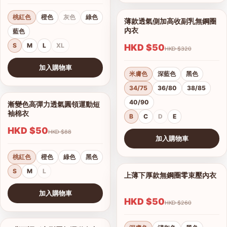
桃紅色
橙色
灰色
綠色
薄款透氣側加高收副乳無鋼圈
1/17
內衣
藍色
S
M
L
XL
HKD $50
HKD $320
加入購物車
米膚色
深藍色
黑色
查看圖片
34/75
36/80
38/85
40/90
漸變色高彈力透氣圓領運動短
1/15
袖棉衣
B
C
D
E
HKD $50
HKD $88
加入購物車
查看圖片
桃紅色
橙色
綠色
黑色
S
M
L
上薄下厚款無鋼圈零束壓內衣
1/12
港澳中文
加入購物車
English
HKD $50
HKD $260
查看圖片