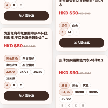
前拉鏈美背防震運動背心式內
1/7
衣
A
B
C
HKD $50
HKD $160
加入購物車
查看圖片
黑色
白色
S
M
L
防滑無肩帶無鋼圈薄款半杯隱
1/16
形聚攏,平口防滑無鋼圈爆乳內
衣
加入購物車
HKD $50
HKD $240
查看圖片
黑色蕾絲
白色蕾絲
超薄無鋼圈機能內衣-特薄0.2
1/21
膚色滑面
黑色滑面
32/70
34/75
36/80
HKD $50
HKD $320
38/85
A
B
C
膚色
黑色
灰色
34/75
36/80
38/85
加入購物車
40/90
查看圖片
B
C
D
E