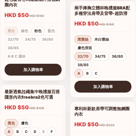
1/4
圈內衣
兩手捧胸立體杯晚禮服BRA配
1/12
多種穿法肩帶及背帶-超防滑
HKD $50
HKD $180
HKD $50
HKD $168
黑色
綠色
粉色
藍色
32/70
34/75
36/80
黑蕾絲
米白蕾絲
38/85
膚色滑面
A B C 通杯
32/70
34/75
36/80
38/85
加入購物車
A
B
C
查看圖片
加入購物車
最新透氣拉繩集中晚禮服百搭
1/6
查看圖片
隱形內衣freebra2色可選
HKD $50
專利杯新款肩帶可調整無鋼圈
HKD $198
1/9
內衣
黑色
膚色
HKD $50
HKD $320
A
B
C
D
E
F