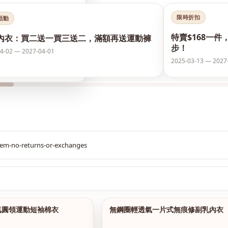
限時折扣
活動
特賣$168一件
內衣：買二送一買三送二，滿額再送運動褲
步！
4-02 — 2027-04-01
2025-03-13 — 2027
$299
氣圓領運動短袖棉衣
無鋼圈輕透氣一片式無痕修副乳內衣
1/15