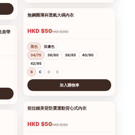
無鋼圈薄杯透氣大碼內衣
1/12
HKD $50
法肩帶
HKD $380
1/12
黑色
深膚色
34/75
36/80
38/85
40/90
42/95
B
C
D
E
加入購物車
查看圖片
前拉鏈美背防震運動背心式內衣
1/7
1/9
HKD $50
HKD $160