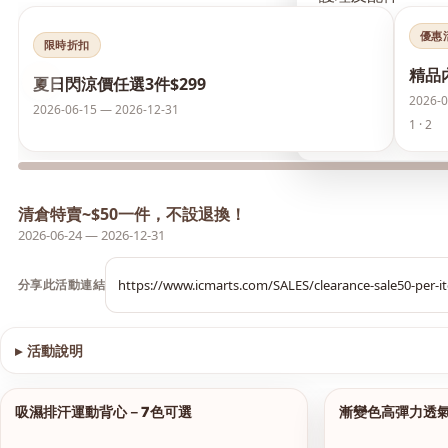
優惠
襪類
限時折扣
精品
‹
夏日閃涼價任選3件$299
護膚品
2026-0
2026-06-15 — 2026-12-31
1 · 2
夏日閃涼價 任選3件
清倉特賣~$50一件，不設退換！
2026-06-24 — 2026-12-31
分享此活動連結
▸
活動說明
查看圖片
吸濕排汗運動背心－7色可選
漸變色高彈力透
1/9