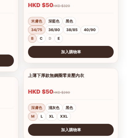
HKD $50
HKD $320
米膚色
深藍色
黑色
34/75
36/80
38/85
40/90
B
C
D
E
加入購物車
查看圖片
上薄下厚款無鋼圈零束壓內衣
1/12
1/8
HKD $50
HKD $260
深膚色
淺灰色
黑色
M
L
XL
XXL
加入購物車
查看圖片