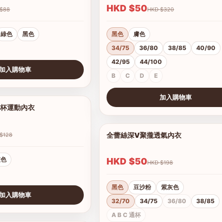
HKD $50
HKD $88
HKD $320
綠色
黑色
黑色
膚色
34/75
36/80
38/85
40/90
42/95
44/100
加入購物車
B
C
D
E
加入購物車
罩杯運動內衣
1/6
查看圖片
全蕾絲深V聚攏透氣內衣
HKD $128
灰色
HKD $50
HKD $198
黑色
豆沙粉
紫灰色
加入購物車
32/70
34/75
36/80
38/85
A B C 通杯