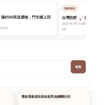
限時折扣
，滿$500再送禮物，門市網上同
台灣防靜脈曲張襪保護美腿
›
2025-06-16 — 2026-12-31
-07-01
8.8
複製
薄款透氣側加高收副乳無鋼圈內衣
1/10
1/17