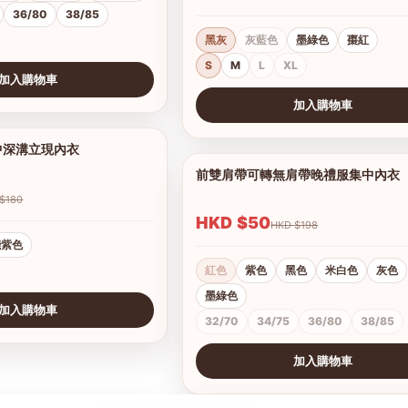
36/80
38/85
黑灰
灰藍色
墨綠色
棗紅
S
M
L
XL
加入購物車
加入購物車
查看圖片
中深溝立現內衣
1/8
前雙肩帶可轉無肩帶晚禮服集中內衣
HKD $180
HKD $50
HKD $198
淺紫色
紅色
紫色
黑色
米白色
灰色
墨綠色
加入購物車
32/70
34/75
36/80
38/85
加入購物車
查看圖片