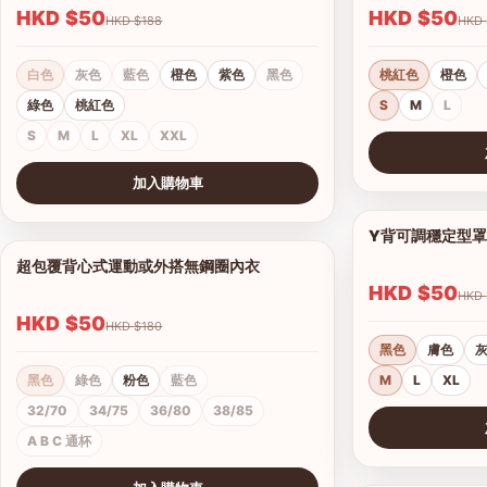
HKD $50
HKD $50
HKD $188
白色
灰色
藍色
橙色
紫色
黑色
桃紅色
橙色
綠色
桃紅色
S
M
L
S
M
L
XL
XXL
查看圖片
加入購物車
查看圖片
Y背可調穩定型
超包覆背心式運動或外搭無鋼圈內衣
1/4
HKD $50
HKD $50
HKD $180
黑色
膚色
黑色
綠色
粉色
藍色
M
L
XL
32/70
34/75
36/80
38/85
A B C 通杯
查看圖片