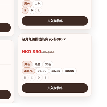
黑色
白色
S
M
L
加入購物車
查看圖片
超薄無鋼圈機能內衣-特薄0.2
1/21
1/15
HKD $50
HKD $320
膚色
黑色
灰色
34/75
36/80
38/85
40/90
B
C
D
E
加入購物車