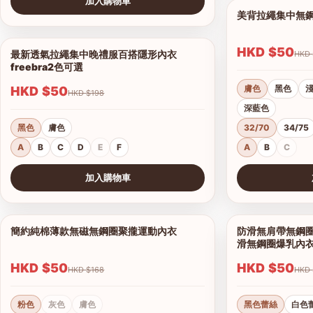
加入購物車
美背拉繩集中無
查看圖片
HKD $50
最新透氣拉繩集中晚禮服百搭隱形內衣
1/6
freebra2色可選
膚色
黑色
HKD $50
HKD $198
深藍色
黑色
膚色
32/70
34/75
A
B
C
D
E
F
A
B
C
加入購物車
查看圖片
查看圖片
簡約純棉薄款無磁無鋼圈聚攏運動內衣
防滑無肩帶無鋼圈
1/7
滑無鋼圈爆乳內
HKD $50
HKD $50
HKD $168
粉色
灰色
膚色
黑色蕾絲
白色