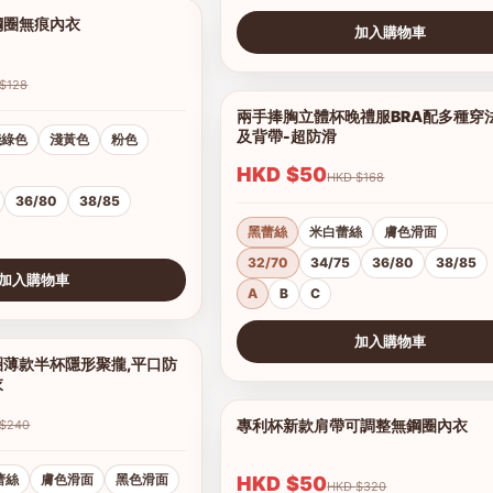
鋼圈無痕內衣
1/7
加入購物車
查看圖片
HKD $128
兩手捧胸立體杯晚禮服BRA配多種穿
及背帶-超防滑
淺綠色
淺黃色
粉色
HKD $50
HKD $168
36/80
38/85
黑蕾絲
米白蕾絲
膚色滑面
32/70
34/75
36/80
38/85
加入購物車
A
B
C
加入購物車
薄款半杯隱形聚攏,平口防
1/16
查看圖片
衣
專利杯新款肩帶可調整無鋼圈內衣
HKD $240
蕾絲
膚色滑面
黑色滑面
HKD $50
HKD $320