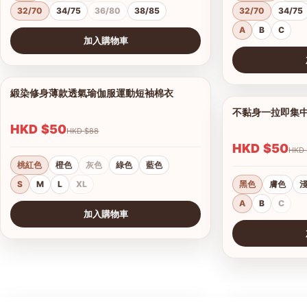
32/70
34/75
36/80
38/85
32/70
34/75
A
B
C
加入購物車
查看圖片
查看圖片
緞染修身薄款透氣瑜伽服運動短袖棉衣
1/17
不黏身一拉即集
HKD $50
HKD $88
HKD $50
桃紅色
橙色
灰色
綠色
藍色
S
M
L
XL
黑色
膚色
A
B
C
加入購物車
查看圖片
查看圖片