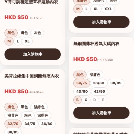
深膚色
淺灰色
黑色
Y背可調穩定型罩杯運動內衣
1/6
M
L
XL
XXL
HKD $50
HKD $128
加入購物車
查看圖片
黑色
膚色
灰色
M
L
XL
無鋼圈薄杯透氣大碼內衣
1/12
加入購物車
HKD $50
HKD $380
查看圖片
黑色
深膚色
美背拉繩集中無鋼圈無痕內衣
1/7
34/75
36/80
38/85
HKD $50
40/90
42/95
HKD $128
B
C
D
E
膚色
黑色
淺綠色
加入購物車
淺黃色
粉色
深藍色
查看圖片
32/70
34/75
36/80
38/85