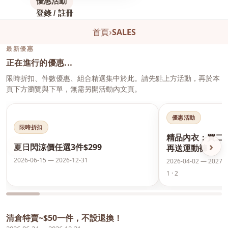
優惠活動
登錄 / 註冊
首頁
›
SALES
最新優惠
正在進行的優惠...
限時折扣、件數優惠、組合精選集中於此。請先點上方活動，再於本
頁下方瀏覽與下單，無需另開活動內文頁。
優惠活動
限時折扣
精品內衣：買二
‹
›
夏日閃涼價任選3件$299
再送運動褲
2026-06-15 — 2026-12-31
2026-04-02 — 2027-0
1 · 2
清倉特賣~$50一件，不設退換！