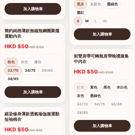
黑灰
灰藍色
墨綠色
加入購物車
棗紅
查看圖片
S
M
L
XL
簡約純棉薄款無磁無鋼圈聚攏
1/7
加入購物車
運動內衣
查看圖片
HKD $50
HKD $168
前雙肩帶可轉無肩帶晚禮服集
1/15
中內衣
粉色
灰色
膚色
32/70
34/75
36/80
HKD $50
HKD $198
38/85
紅色
紫色
黑色
米白色
加入購物車
灰色
墨綠色
查看圖片
32/70
34/75
36/80
38/85
緞染修身薄款透氣瑜伽服運動
1/17
短袖棉衣
加入購物車
HKD $50
HKD $88
查看圖片