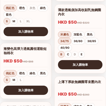
桃紅色
橙色
灰色
綠色
薄款透氣側加高收副乳無鋼圈
1/17
內衣
藍色
S
M
L
XL
HKD $50
HKD $320
加入購物車
米膚色
深藍色
黑色
查看圖片
34/75
36/80
38/85
40/90
漸變色高彈力透氣圓領運動短
1/15
袖棉衣
B
C
D
E
HKD $50
HKD $88
加入購物車
查看圖片
桃紅色
橙色
綠色
黑色
S
M
L
上薄下厚款無鋼圈零束壓內衣
1/12
港澳中文
加入購物車
English
HKD $50
HKD $260
查看圖片