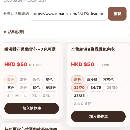
2026-06-24 — 2026-12-31
複製
分享此活動連結
▸
活動說明
查看圖片
吸濕排汗運動背心－7色可選
全蕾絲深V聚攏透氣內衣
1/9
1/8
HKD $50
HKD $50
HKD $188
HKD $198
白色
灰色
藍色
橙色
黑色
豆沙粉
紫灰色
紫色
黑色
綠色
桃紅色
32/70
34/75
36/80
S
M
L
XL
XXL
38/85
A B C 通杯
加入購物車
查看圖片
加入購物車
查看圖片
超包覆背心式運動或外搭無鋼