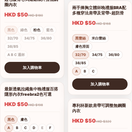
1/4
圈內衣
兩手捧胸立體杯晚禮服BRA配
1/12
多種穿法肩帶及背帶-超防滑
HKD $50
HKD $180
HKD $50
HKD $168
黑色
綠色
粉色
藍色
32/70
34/75
36/80
黑蕾絲
米白蕾絲
38/85
膚色滑面
A B C 通杯
32/70
34/75
36/80
38/85
加入購物車
A
B
C
查看圖片
加入購物車
最新透氣拉繩集中晚禮服百搭
1/6
查看圖片
隱形內衣freebra2色可選
HKD $50
專利杯新款肩帶可調整無鋼圈
HKD $198
1/9
內衣
黑色
膚色
HKD $50
HKD $320
A
B
C
D
E
F