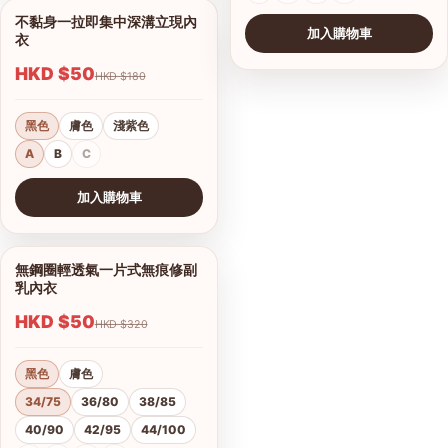
不黏身一拉即集中深溝立現內
1/8
加入購物車
衣
HKD $50
HKD $180
黑色
膚色
淺紫色
A
B
C
加入購物車
查看圖片
無鋼圈輕透氣一片式無痕修副
1/10
乳內衣
HKD $50
HKD $320
黑色
膚色
34/75
36/80
38/85
40/90
42/95
44/100