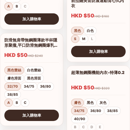
前拉鏈美背防震運動背心式內
1/7
衣
A
B
C
HKD $50
HKD $160
加入購物車
查看圖片
黑色
白色
S
M
L
防滑無肩帶無鋼圈薄款半杯隱
1/16
形聚攏,平口防滑無鋼圈爆乳內
衣
加入購物車
HKD $50
HKD $240
查看圖片
黑色蕾絲
白色蕾絲
超薄無鋼圈機能內衣-特薄0.2
1/21
膚色滑面
黑色滑面
32/70
34/75
36/80
HKD $50
HKD $320
38/85
A
B
C
膚色
黑色
灰色
34/75
36/80
38/85
加入購物車
40/90
查看圖片
B
C
D
E