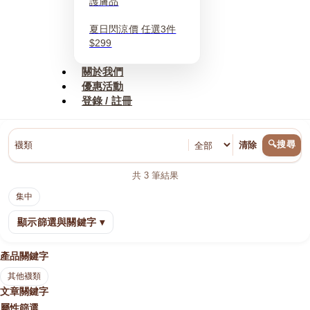
護膚品
夏日閃涼價 任選3件
$299
關於我們
優惠活動
登錄 / 註冊
🔍搜尋
清除
共
3
筆結果
集中
顯示篩選與關鍵字 ▾
產品關鍵字
其他襪類
文章關鍵字
屬性篩選