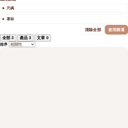
尺碼
罩杯
清除全部
套用篩選
全部
3
產品
3
文章
0
排序