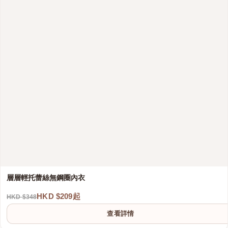
層層輕托蕾絲無鋼圈內衣
HKD $209起
HKD $348
查看詳情