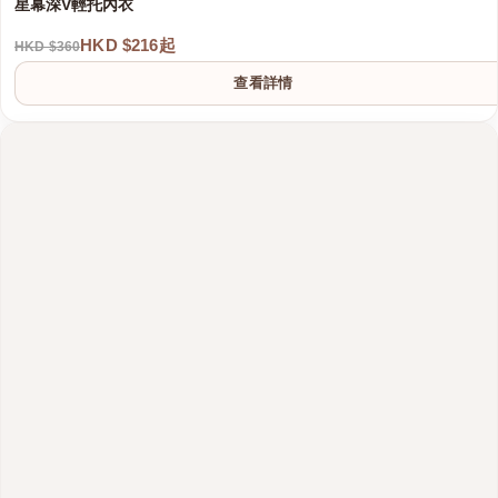
星幕深V輕托內衣
HKD $216起
HKD $360
查看詳情