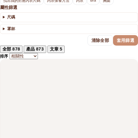
Bra
找出我的對應內衣尺碼
內衣保養方法
內衣
胸圍
屬性篩選
尺碼
罩杯
清除全部
套用篩選
全部
878
產品
873
文章
5
排序