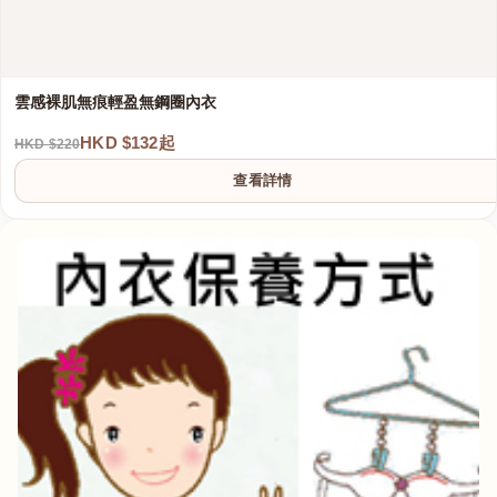
雲感裸肌無痕輕盈無鋼圈內衣
HKD $132起
HKD $220
查看詳情