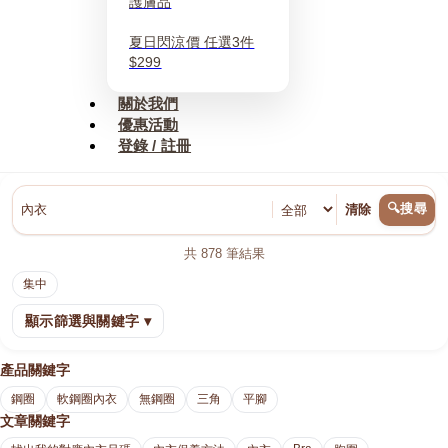
護膚品
夏日閃涼價 任選3件
$299
關於我們
優惠活動
登錄 / 註冊
🔍搜尋
清除
共
878
筆結果
集中
顯示篩選與關鍵字 ▾
產品關鍵字
鋼圈
軟鋼圈內衣
無鋼圈
三角
平腳
文章關鍵字