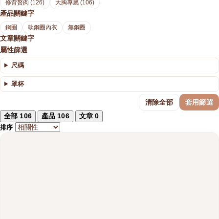
修背贅肉 (126)
大胸專屬 (106)
產品關鍵字
鋼圈
軟鋼圈內衣
無鋼圈
文章關鍵字
屬性篩選
尺碼
罩杯
清除全部
套用篩選
全部
106
產品
106
文章
0
排序