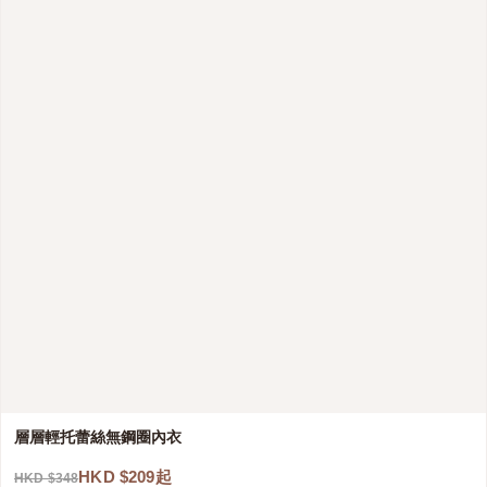
層層輕托蕾絲無鋼圈內衣
HKD $209起
HKD $348