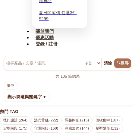
護膚品
夏日閃涼價 任選3件
$299
關於我們
優惠活動
登錄 / 註冊
🔍搜尋
清除
共
106
筆結果
集中
顯示篩選與關鍵字 ▾
熱門 TAG
後扣設計 (264)
法式蕾絲 (222)
調整胸形 (215)
側收集中 (187)
定型階段 (175)
守護階段 (160)
涼感加強 (144)
塑型階段 (132)