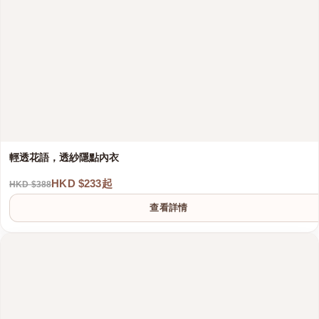
輕透花語，透紗隱點內衣
HKD $233起
HKD $388
港澳中文
查看詳情
English