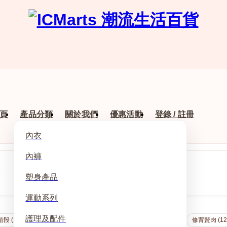
頁
產品分類
關於我們
優惠活動
登錄 / 註冊
內衣
內褲
塑身產品
運動系列
護理及配件
段 (175)
守護階段 (160)
涼感加強 (144)
塑型階段 (132)
修背贅肉 (12