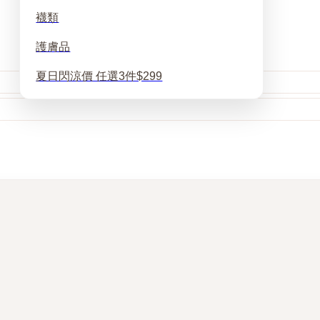
襪類
護膚品
夏日閃涼價 任選3件$299