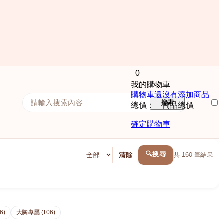
0
我的購物車
購物車還沒有添加商品
搜索
總價： 商品總價
確定購物車
🔍搜尋
清除
共
160
筆結果
6)
大胸專屬 (106)