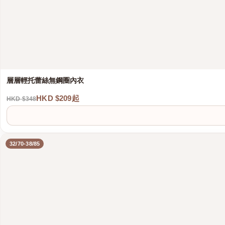
層層輕托蕾絲無鋼圈內衣
HKD $209起
HKD $348
32/70-38/85