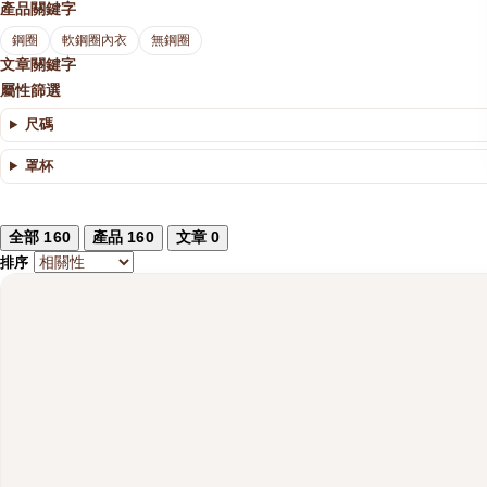
產品關鍵字
鋼圈
軟鋼圈內衣
無鋼圈
文章關鍵字
屬性篩選
尺碼
罩杯
全部
160
產品
160
文章
0
排序