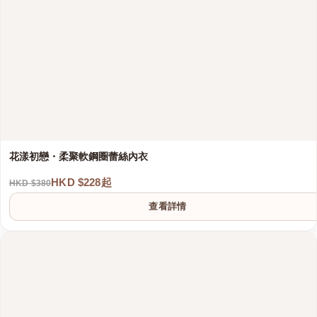
花漾初戀・柔聚軟鋼圈蕾絲內衣
HKD $228起
HKD $380
港澳中文
查看詳情
English