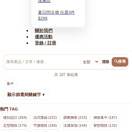
護膚品
夏日閃涼價 任選3件
$299
關於我們
優惠活動
登錄 / 註冊
🔍搜尋
清除
共
187
筆結果
集中
顯示篩選與關鍵字 ▾
熱門 TAG
後扣設計 (264)
法式蕾絲 (222)
調整胸形 (215)
側收集中 (187)
定型階段 (175)
守護階段 (160)
涼感加強 (144)
塑型階段 (132)