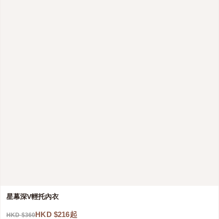
星幕深V輕托內衣
HKD $216起
HKD $360