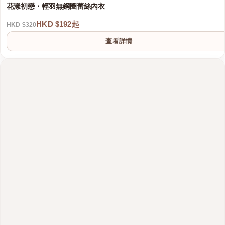
花漾初戀・輕羽無鋼圈蕾絲內衣
HKD $192起
HKD $320
查看詳情