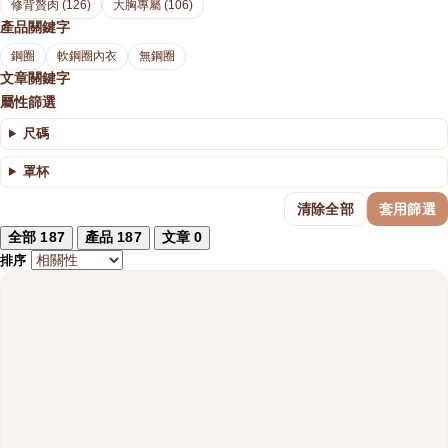
修背贅肉 (126)
大胸專屬 (106)
產品關鍵字
鋼圈
軟鋼圈內衣
無鋼圈
文章關鍵字
屬性篩選
尺碼
罩杯
清除全部
套用篩選
全部
187
產品
187
文章
0
排序