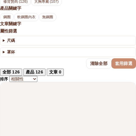
修背贅肉 (126)
大胸專屬 (107)
產品關鍵字
鋼圈
軟鋼圈內衣
無鋼圈
文章關鍵字
屬性篩選
尺碼
罩杯
清除全部
套用篩選
全部
126
產品
126
文章
0
排序