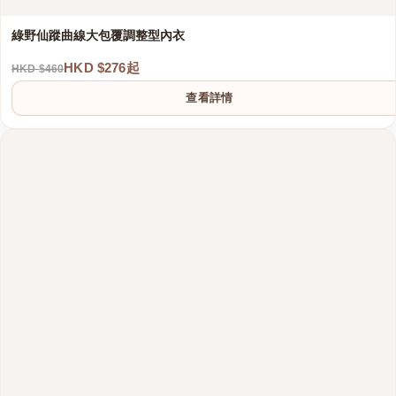
綠野仙蹤曲線大包覆調整型內衣
HKD $276起
HKD $460
查看詳情