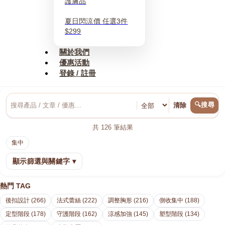
護膚品
夏日閃涼價 任選3件
$299
關於我們
優惠活動
登錄 / 註冊
🔍搜尋
清除
共
126
筆結果
集中
顯示篩選與關鍵字 ▾
熱門 TAG
後扣設計 (266)
法式蕾絲 (222)
調整胸形 (216)
側收集中 (188)
定型階段 (178)
守護階段 (162)
涼感加強 (145)
塑型階段 (134)