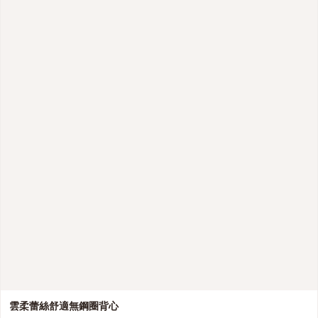
雲柔蕾絲舒適無鋼圈背心