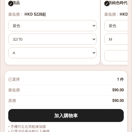
本商品
最新純色時代一
✓
✓
最低價：
HKD $228起
最低價：
HKD $
已選擇
1
件
最低價
$
90.00
原價
$
90.00
加入購物車
• 手機可左右滑動揀加購
• 已選項目會自動計入總價