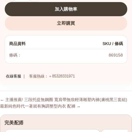
加入購物車
立即購買
商品資料
SKU / 條碼
條碼：
869158
在線客服
|
客服熱線：＋85328331971
← 主播推薦! 三段托提無鋼圈 寬肩帶無痕輕薄雕塑內褲(膚桃黑三套組)
最新純色時代一著就有胸調整型內衣 配褲 →
完美配搭