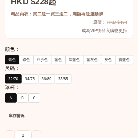
HKD $228起
精品內衣：買二送一買三送二，滿額再送運動褲
原價：
HKD $494
成為VIP後登入購物更抵
顏色：
紫色
綠色
豆沙色
藍色
深藍色
藍灰色
灰色
寶藍色
尺碼：
32/70
34/75
36/80
38/85
罩杯：
A
B
C
庫存情況