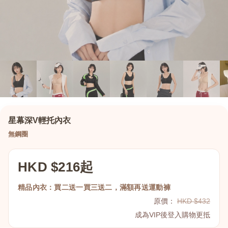
星幕深V輕托內衣
無鋼圈
HKD $216起
精品內衣：買二送一買三送二，滿額再送運動褲
原價：
HKD $432
成為VIP後登入購物更抵