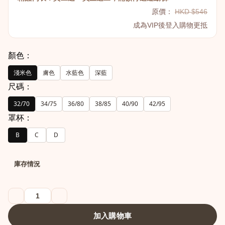
原價：
HKD $546
成為VIP後登入購物更抵
顏色：
淺米色
膚色
水藍色
深藍
尺碼：
32/70
34/75
36/80
38/85
40/90
42/95
罩杯：
B
C
D
庫存情況
加入購物車