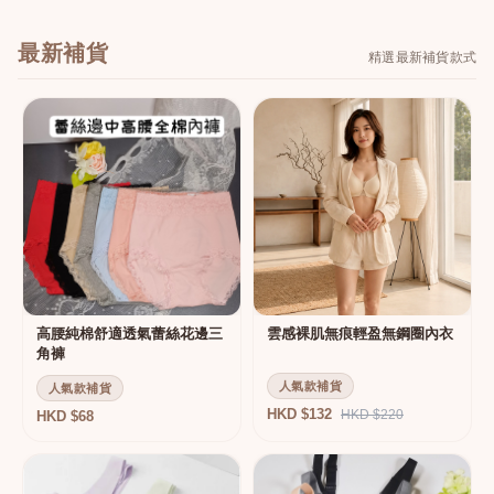
最新補貨
精選最新補貨款式
高腰純棉舒適透氣蕾絲花邊三
雲感裸肌無痕輕盈無鋼圈內衣
角褲
人氣款補貨
人氣款補貨
HKD $132
HKD $220
HKD $68