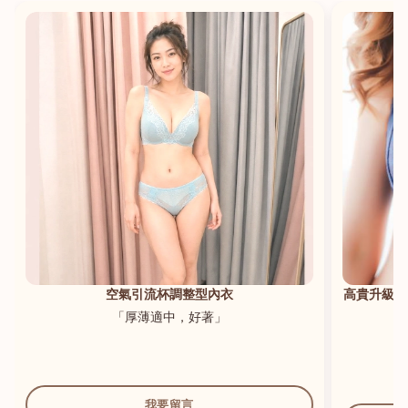
港澳中文
English
空氣引流杯調整型內衣
高貴升級新
「厚薄適中，好著」
我要留言