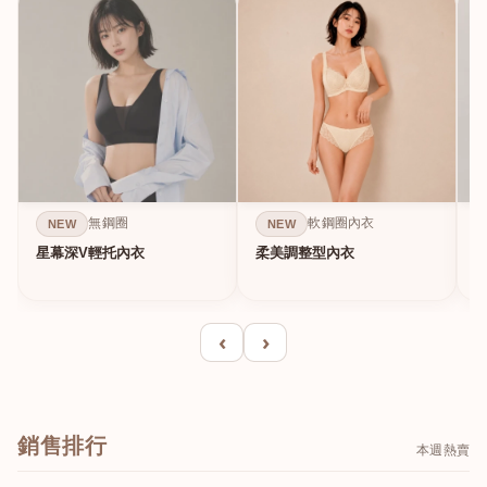
無鋼圈
軟鋼圈內衣
NEW
NEW
星幕深V輕托內衣
柔美調整型內衣
A
‹
›
銷售排行
本週熱賣