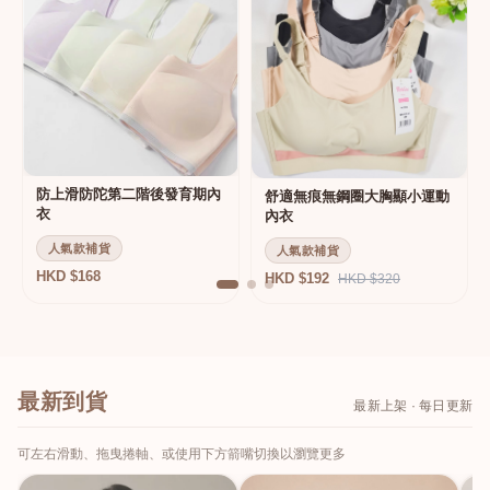
防上滑防陀第二階後發育期內
舒適無痕無鋼圈大胸顯小運動
衣
內衣
人氣款補貨
人氣款補貨
HKD $168
HKD $192
HKD $320
最新到貨
最新上架 · 每日更新
可左右滑動、拖曳捲軸、或使用下方箭嘴切換以瀏覽更多