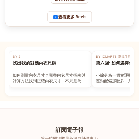
查看更多 Reels
BY 2
BY ICMARTS 潮流生活百貨
找出我的對應內衣尺碼
第六回~如何選擇合適
如何測量內衣尺寸？完整內衣尺寸指南與
小編身為一個會運動的
計算方法找到正確內衣尺寸，不只是為了
運動配備那麼多，凡舉
數字好看，而是為了長時間穿著的舒適與
動上衣，外套，內衣，
支撐。如果你...
堆！真的很多人...
訂閱電子報
第一時間獲取最新消息與優惠 ✨