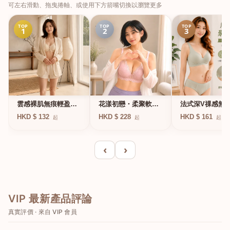
可左右滑動、拖曳捲軸、或使用下方箭嘴切換以瀏覽更多
TOP
TOP
TOP
1
2
3
法式深V祼感無
雲感裸肌無痕輕盈無
花漾初戀・柔聚軟鋼
凍軟支撐條無鋼
鋼圈內衣
圈蕾絲內衣
HKD $ 161
HKD $ 132
HKD $ 228
起
起
起
衣
‹
›
VIP 最新產品評論
真實評價 · 來自 VIP 會員