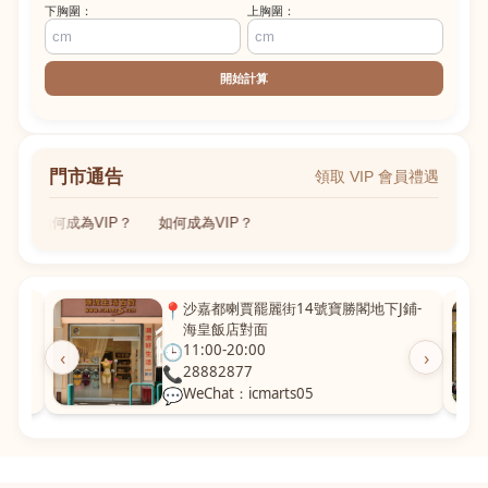
下胸圍：
上胸圍：
開始計算
門市通告
領取 VIP 會員禮遇
如何成為VIP？
如何成為VIP？
粵華廣
📍
沙嘉都喇賈罷麗街14號寶勝閣地下J鋪-
海皇飯店對面
🕒
11:00-20:00
‹
›
📞
28882877
💬
WeChat：icmarts05