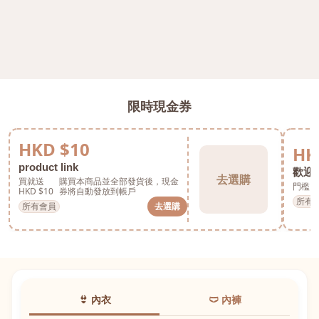
限時現金券
HKD $10
HK
product link
歡迎券
去選購
買就送
購買本商品並全部發貨後，現金
門檻 H
HKD $10
券將自動發放到帳戶
所有
所有會員
去選購
👙 內衣
🩲 內褲