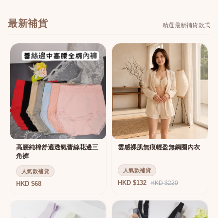
最新補貨
精選最新補貨款式
高腰純棉舒適透氣蕾絲花邊三
雲感裸肌無痕輕盈無鋼圈內衣
角褲
人氣款補貨
人氣款補貨
HKD $132
HKD $220
HKD $68