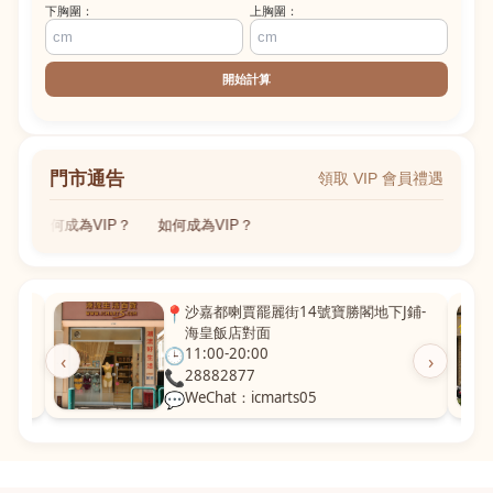
下胸圍：
上胸圍：
開始計算
門市通告
領取 VIP 會員禮遇
如何成為VIP？
如何成為VIP？
粵華廣
📍
沙嘉都喇賈罷麗街14號寶勝閣地下J鋪-
海皇飯店對面
🕒
11:00-20:00
‹
›
📞
28882877
💬
WeChat：icmarts05