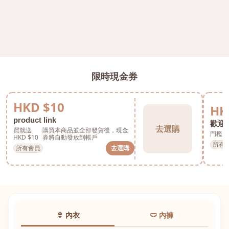
限時現金券
HKD $10
HK
product link
歡迎券
去選購
買就送
購買本商品並全部發貨後，現金
門檻 H
HKD $10
券將自動發放到帳戶
所有
所有會員
去選購
👙 內衣
🩲 內褲