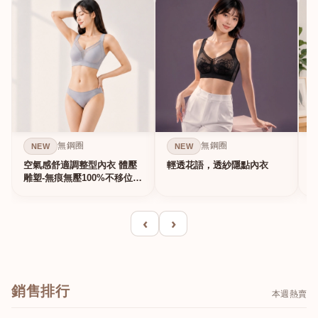
無鋼圈
無鋼圈
NEW
NEW
空氣感舒適調整型內衣 體壓
輕透花語，透紗隱點內衣
雕塑-無痕無壓100%不移位的
真提...
‹
›
銷售排行
本週熱賣