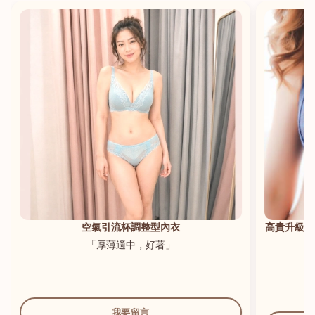
港澳中文
English
空氣引流杯調整型內衣
高貴升級新
「厚薄適中，好著」
我要留言