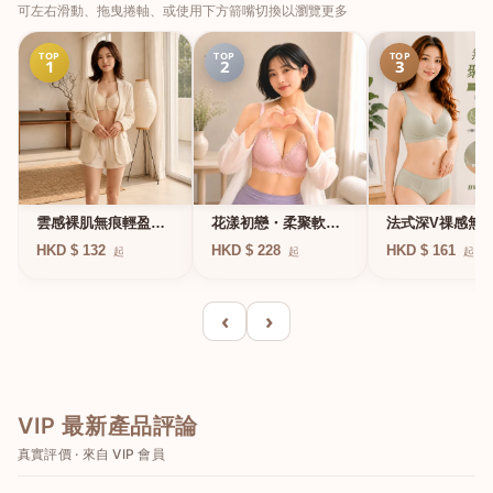
可左右滑動、拖曳捲軸、或使用下方箭嘴切換以瀏覽更多
TOP
TOP
TOP
1
2
3
法式深V祼感無
雲感裸肌無痕輕盈無
花漾初戀・柔聚軟鋼
凍軟支撐條無鋼
鋼圈內衣
圈蕾絲內衣
HKD $ 161
HKD $ 132
HKD $ 228
起
起
起
衣
‹
›
VIP 最新產品評論
真實評價 · 來自 VIP 會員