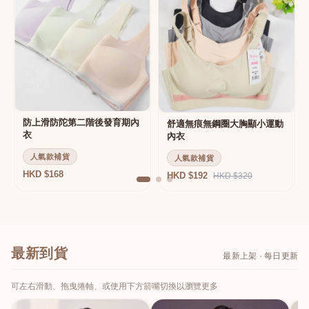
防上滑防陀第二階後發育期內
舒適無痕無鋼圈大胸顯小運動
衣
內衣
人氣款補貨
人氣款補貨
HKD $168
HKD $192
HKD $320
最新到貨
最新上架 · 每日更新
可左右滑動、拖曳捲軸、或使用下方箭嘴切換以瀏覽更多