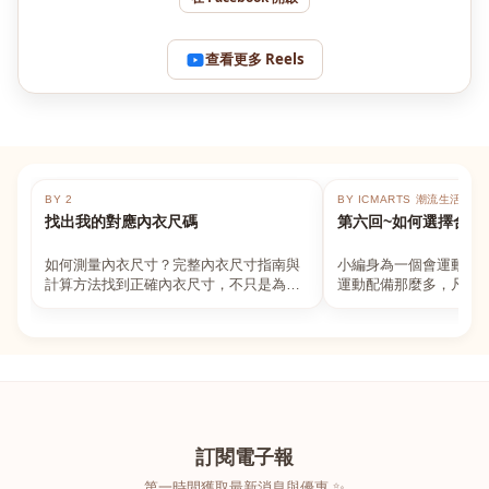
查看更多 Reels
BY 2
BY ICMARTS 潮流生活百貨
找出我的對應內衣尺碼
第六回~如何選擇合適
如何測量內衣尺寸？完整內衣尺寸指南與
小編身為一個會運動的
計算方法找到正確內衣尺寸，不只是為了
運動配備那麼多，凡舉
數字好看，而是為了長時間穿著的舒適與
動上衣，外套，內衣，
支撐。如果你...
堆！真的很多人...
訂閱電子報
第一時間獲取最新消息與優惠 ✨