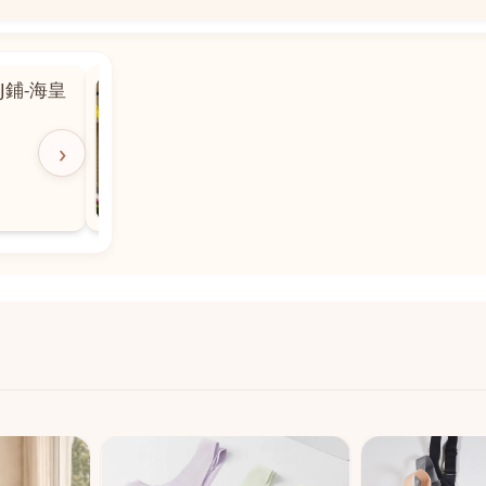
📍
 粵華廣場對
沙嘉都喇賈罷麗街14號寶勝
飯店對面
🕒
11:00-20:00
›
📞
28882877
💬
WeChat：icmarts05