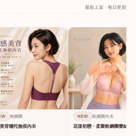
最新上架 · 每日更新
EW
NEW
無鋼圈
軟鋼圈內衣
美背穩托無痕內衣
花漾初戀・柔聚軟鋼圈蕾絲內