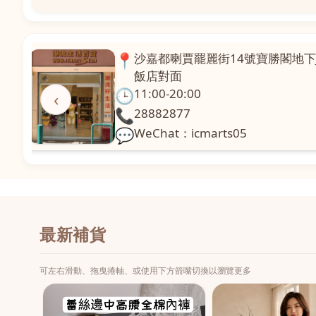
📍
澳門啤利喇街121號珍興樓L1舖
面
🕒
11:00-20:00
‹
📞
28331971
💬
WeChat：icmarts02
最新補貨
可左右滑動、拖曳捲軸、或使用下方箭嘴切換以瀏覽更多