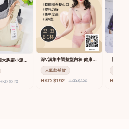
深V溝集中調整型內衣-健康軟鋼圈
舒適無痕無鋼圈大胸顯小運動內衣
人氣款補貨
人氣款
HKD $192
HKD $
HKD $320
HKD $320