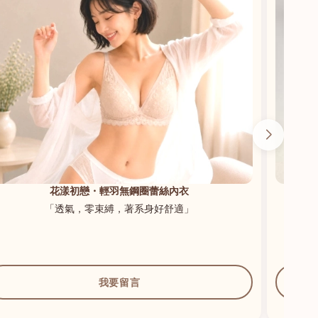
花漾初戀・輕羽無鋼圈蕾絲內衣
「透氣，零束縛，著系身好舒適」
我要留言