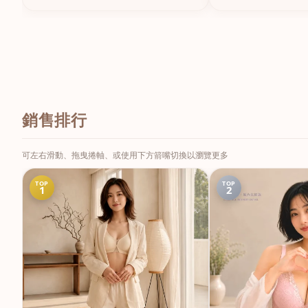
銷售排行
可左右滑動、拖曳捲軸、或使用下方箭嘴切換以瀏覽更多
TOP
TOP
1
2