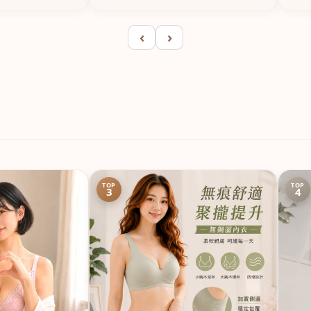
‹
›
TOP
TOP
3
4