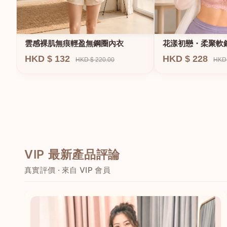
雲感裸肌無痕輕盈無鋼圈內衣
花漾初戀・柔聚軟
HKD $ 132
HKD $ 228
HKD $ 220.00
HKD 
VIP 最新產品評論
真實評價 · 來自 VIP 會員