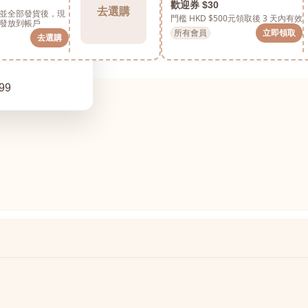
歡迎券 $30
去選購
並全部發貨後，現
門檻 HKD $500元
領取後 3 天內有效
發放到帳戶
所有會員
立即領取
去選購
99