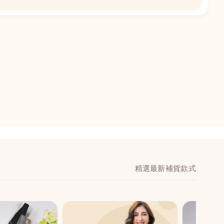
📍
閣地下J鋪-海皇
澳門黑沙環馬場大馬
舖 (萬寧隔離)
🕒
11:00-20:00
📞
28474006
💬
WeChat：icmarts0
精選最新補貨款式