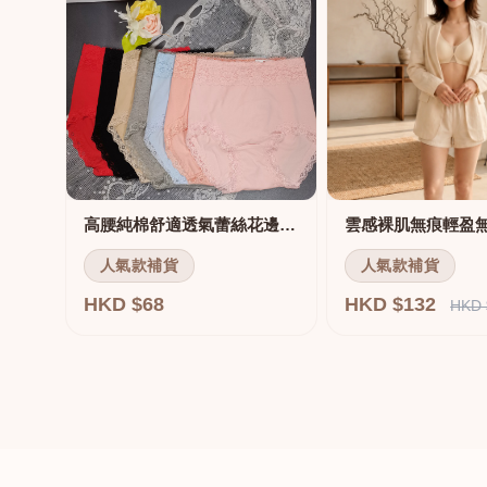
高腰純棉舒適透氣蕾絲花邊三角褲
雲感裸肌無痕輕盈
人氣款補貨
人氣款補貨
HKD $68
HKD $132
HKD 