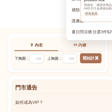
買就送
購買本商品
HKD $10
金券將自動
襪類
所有會員
護膚品
夏日閃涼價 任選3件$2
👙 內衣
🩲 內褲
開始計算
下胸圍：
上胸圍：
門市通告
如何成為VIP？
如何成為VIP？