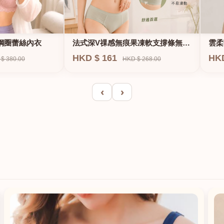
法式深V祼感無痕果凍軟支撐條無鋼
鋼圈蕾絲內衣
雲柔
圈內衣
HKD $ 161
HK
HKD $ 268.00
$ 380.00
‹
›