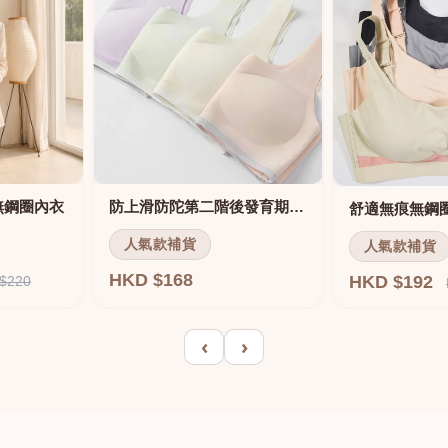
無鋼圈內衣
防上滑防陀第二階後發育期內衣
人氣款補貨
人氣款補貨
HKD $168
HKD $192
$220
‹
›