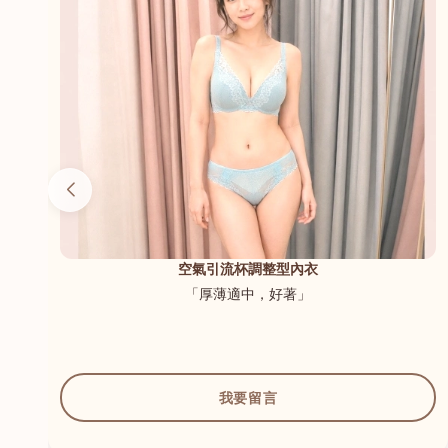
（內
空氣引流杯調整型內衣
「厚薄適中，好著」
我要留言