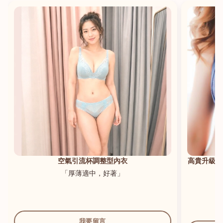
港澳中文
English
空氣引流杯調整型內衣
高貴升級新
「厚薄適中，好著」
我要留言