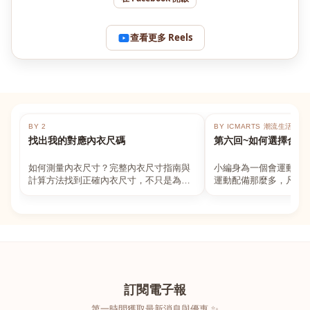
查看更多 Reels
BY 2
BY ICMARTS 潮流生活百貨
找出我的對應內衣尺碼
第六回~如何選擇合適
如何測量內衣尺寸？完整內衣尺寸指南與
小編身為一個會運動的
計算方法找到正確內衣尺寸，不只是為了
運動配備那麼多，凡舉
數字好看，而是為了長時間穿著的舒適與
動上衣，外套，內衣，
支撐。如果你...
堆！真的很多人...
訂閱電子報
第一時間獲取最新消息與優惠 ✨