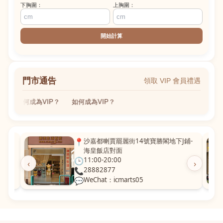
下胸圍：
上胸圍：
開始計算
門市通告
領取 VIP 會員禮遇
如何成為VIP？
如何成為VIP？
粵華廣
📍
沙嘉都喇賈罷麗街14號寶勝閣地下J鋪-
海皇飯店對面
🕒
11:00-20:00
‹
›
📞
28882877
💬
WeChat：icmarts05