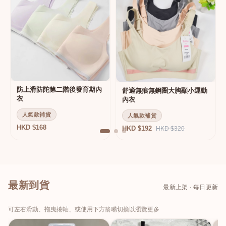
防上滑防陀第二階後發育期內
舒適無痕無鋼圈大胸顯小運動
衣
內衣
人氣款補貨
人氣款補貨
HKD $168
HKD $192
HKD $320
最新到貨
最新上架 · 每日更新
可左右滑動、拖曳捲軸、或使用下方箭嘴切換以瀏覽更多