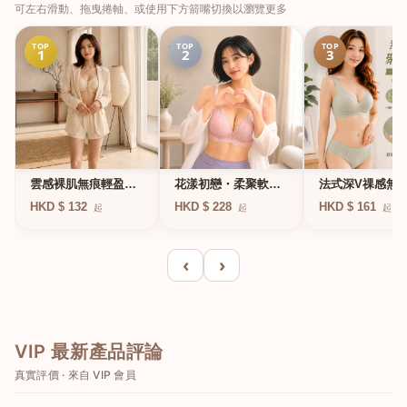
可左右滑動、拖曳捲軸、或使用下方箭嘴切換以瀏覽更多
TOP
TOP
TOP
1
2
3
法式深V祼感無
雲感裸肌無痕輕盈無
花漾初戀・柔聚軟鋼
凍軟支撐條無鋼
鋼圈內衣
圈蕾絲內衣
HKD $ 161
HKD $ 132
HKD $ 228
起
起
起
衣
‹
›
VIP 最新產品評論
真實評價 · 來自 VIP 會員