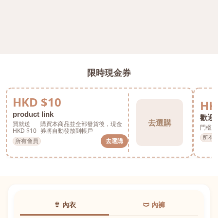
限時現金券
HKD $10
HK
product link
歡迎券
去選購
買就送
購買本商品並全部發貨後，現金
門檻 H
HKD $10
券將自動發放到帳戶
所有
所有會員
去選購
👙 內衣
🩲 內褲