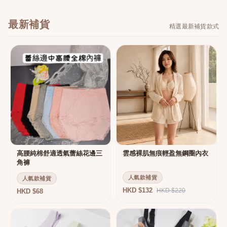
最新補貨
精選最新補貨款式
高腰純棉舒適透氣蕾絲花邊三
雲感裸肌無痕輕盈無鋼圈內衣
角褲
人氣款補貨
人氣款補貨
HKD $132
HKD $220
HKD $68