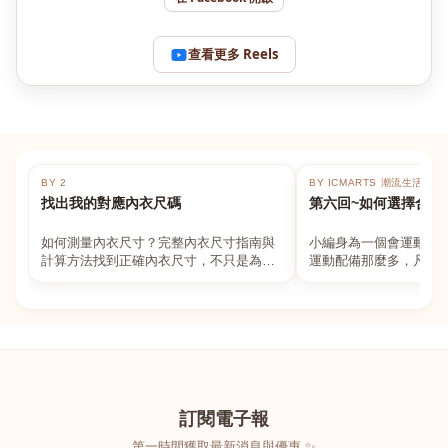
查看更多 Reels
BY 2
BY ICMARTS 潮流生活百貨
找出我的對應內衣尺碼
第六回~如何選擇合適
如何測量內衣尺寸？完整內衣尺寸指南與
小編身為一個會運動的
計算方法找到正確內衣尺寸，不只是為了
運動配備那麼多，凡舉
數字好看，而是為了長時間穿著的舒適與
動上衣，外套，內衣，
支撐。如果你...
堆！真的很多人...
訂閱電子報
第一時間獲取最新消息與優惠 ✨