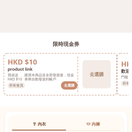
限時現金券
HKD $10
HK
product link
歡迎券
去選購
買就送
購買本商品並全部發貨後，現金
門檻 H
HKD $10
券將自動發放到帳戶
所有
所有會員
去選購
👙 內衣
🩲 內褲