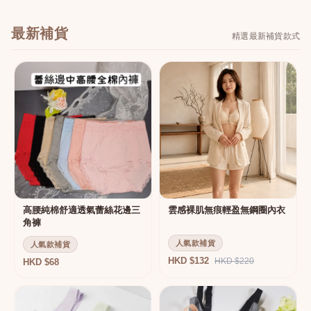
最新補貨
精選最新補貨款式
高腰純棉舒適透氣蕾絲花邊三
雲感裸肌無痕輕盈無鋼圈內衣
角褲
人氣款補貨
人氣款補貨
HKD $132
HKD $220
HKD $68