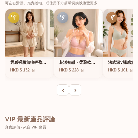
可左右滑動、拖曳捲軸、或使用下方箭嘴切換以瀏覽更多
TOP
TOP
TOP
1
2
3
法式深V祼感無
雲感裸肌無痕輕盈無
花漾初戀・柔聚軟鋼
凍軟支撐條無鋼
鋼圈內衣
圈蕾絲內衣
HKD $ 161
HKD $ 132
HKD $ 228
起
起
起
衣
‹
›
VIP 最新產品評論
真實評價 · 來自 VIP 會員