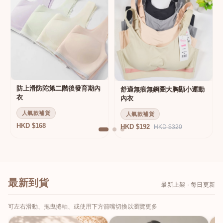
防上滑防陀第二階後發育期內
舒適無痕無鋼圈大胸顯小運動
衣
內衣
人氣款補貨
人氣款補貨
HKD $168
HKD $192
HKD $320
最新到貨
最新上架 · 每日更新
可左右滑動、拖曳捲軸、或使用下方箭嘴切換以瀏覽更多