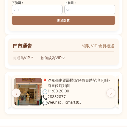
下胸圍：
上胸圍：
開始計算
門市通告
領取 VIP 會員禮遇
如何成為VIP？
如何成為VIP？
粵華廣
📍
沙嘉都喇賈罷麗街14號寶勝閣地下J鋪-
海皇飯店對面
🕒
11:00-20:00
‹
›
📞
28882877
💬
WeChat：icmarts05