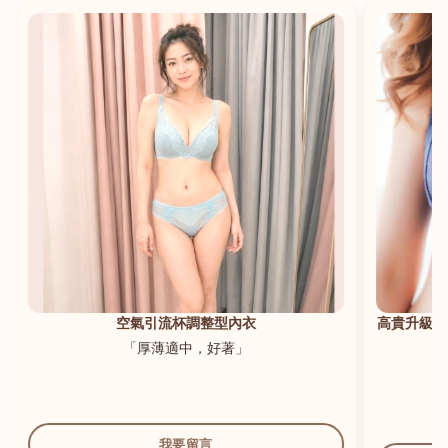
港澳中文
English
空氣引流杯調整型內衣
高貴升級新
「厚薄適中，好著」
我要留言