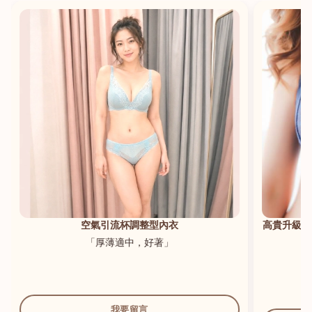
港澳中文
English
空氣引流杯調整型內衣
高貴升級新
「厚薄適中，好著」
我要留言