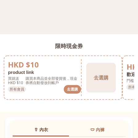
限時現金券
HKD $10
HK
product link
歡迎券
去選購
買就送
購買本商品並全部發貨後，現金
門檻 H
HKD $10
券將自動發放到帳戶
所有
所有會員
去選購
👙 內衣
🩲 內褲