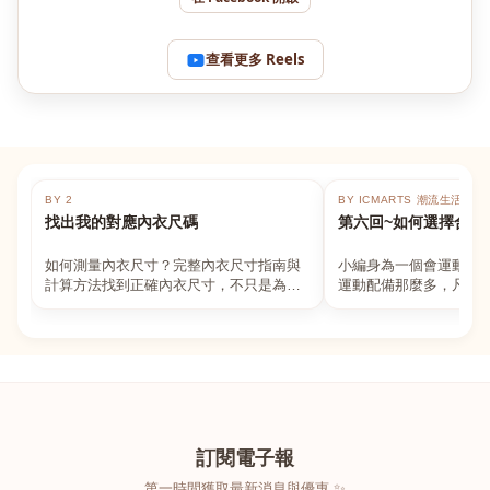
查看更多 Reels
BY 2
BY ICMARTS 潮流生活百貨
找出我的對應內衣尺碼
第六回~如何選擇合適
如何測量內衣尺寸？完整內衣尺寸指南與
小編身為一個會運動的
計算方法找到正確內衣尺寸，不只是為了
運動配備那麼多，凡舉
數字好看，而是為了長時間穿著的舒適與
動上衣，外套，內衣，
支撐。如果你...
堆！真的很多人...
訂閱電子報
第一時間獲取最新消息與優惠 ✨