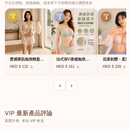
可左右滑動、拖曳捲軸、或使用下方箭嘴切換以瀏覽更多
TOP
TOP
TOP
1
2
3
法式深V祼感無痕果
雲感裸肌無痕輕盈無
花漾初戀・柔聚
凍軟支撐條無鋼圈內
鋼圈內衣
圈蕾絲內衣
HKD $ 161
HKD $ 132
HKD $ 228
起
起
起
衣
‹
›
VIP 最新產品評論
真實評價 · 來自 VIP 會員