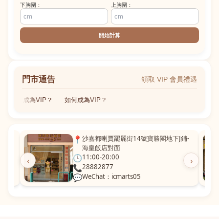
下胸圍：
上胸圍：
開始計算
門市通告
領取 VIP 會員禮遇
如何成為VIP？
如何成為VIP？
粵華廣
📍
沙嘉都喇賈罷麗街14號寶勝閣地下J鋪-
海皇飯店對面
🕒
11:00-20:00
‹
›
📞
28882877
💬
WeChat：icmarts05