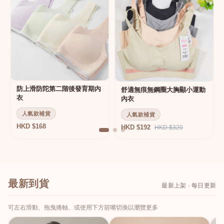
防上滑防陀第二階後發育期內
舒適無痕無鋼圈大胸顯小運動
衣
內衣
人氣款補貨
人氣款補貨
HKD $168
HKD $192
HKD $320
最新到貨
最新上架 · 每日更新
可左右滑動、拖曳捲軸、或使用下方箭嘴切換以瀏覽更多