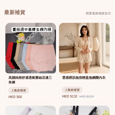
最新補貨
精選最新補貨款式
高腰純棉舒適透氣蕾絲花邊三
雲感裸肌無痕輕盈無鋼圈內衣
角褲
人氣款補貨
人氣款補貨
HKD $132
HKD $220
HKD $68