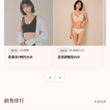
無鋼圈
軟鋼圈內衣
NEW
NEW
星幕深V輕托內衣
柔美調整型內衣
A
‹
›
銷售排行
本週熱賣