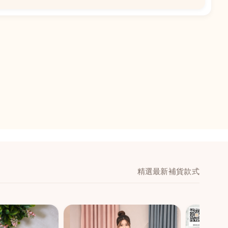
📍
閣地下J鋪-海皇
澳門黑沙環馬場大馬
舖 (萬寧隔離)
🕒
11:00-20:00
📞
28474006
💬
WeChat：icmarts0
精選最新補貨款式