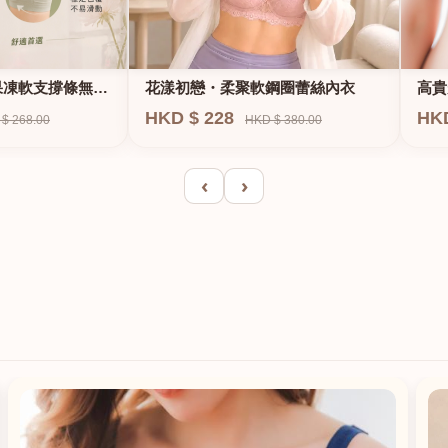
果凍軟支撐條無鋼
花漾初戀・柔聚軟鋼圈蕾絲內衣
高貴
E、
HKD $ 228
HK
$ 268.00
HKD $ 380.00
‹
›