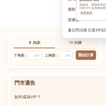
買就送
購買本商品
HKD $10
金券將自動
襪類
所有會員
護膚品
夏日閃涼價 任選3件$2
👙 內衣
🩲 內褲
開始計算
下胸圍：
上胸圍：
門市通告
如何成為VIP？
如何成為VIP？