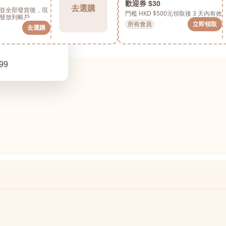
歡迎券 $30
去選購
並全部發貨後，現
門檻 HKD $500元
領取後 3 天內有效
發放到帳戶
所有會員
立即領取
去選購
99