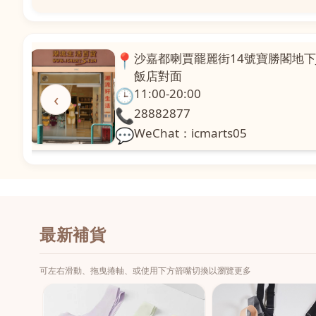
📍
澳門啤利喇街121號珍興樓L1舖
面
🕒
11:00-20:00
‹
📞
28331971
💬
WeChat：icmarts02
最新補貨
可左右滑動、拖曳捲軸、或使用下方箭嘴切換以瀏覽更多