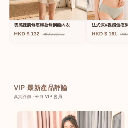
法式深V祼感無痕
雲感裸肌無痕輕盈無鋼圈內衣
圈內衣
HKD $ 161
HKD $ 132
HKD 
HKD $ 220.00
VIP 最新產品評論
真實評價 · 來自 VIP 會員