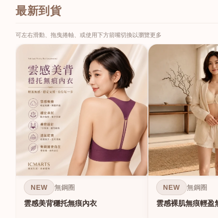
最新到貨
可左右滑動、拖曳捲軸、或使用下方箭嘴切換以瀏覽更多
NEW
NEW
無鋼圈
無鋼圈
雲感美背穩托無痕內衣
雲感裸肌無痕輕盈