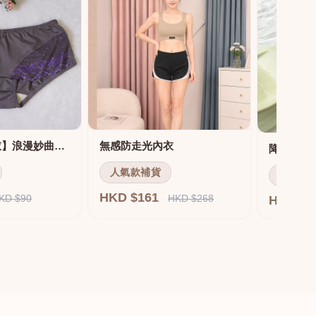
【MIT機能內衣】浪漫妙曲機能調整內衣 配套內褲
無感防走光內衣
人氣款補貨
人氣款
HKD $161
KD $90
HKD $268
HKD $1