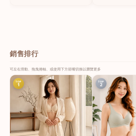
銷售排行
可左右滑動、拖曳捲軸、或使用下方箭嘴切換以瀏覽更多
TOP
TOP
1
2