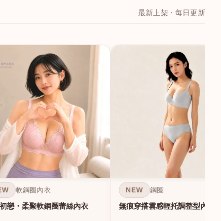
最新上架 · 每日更新
EW
NEW
軟鋼圈內衣
鋼圈
初戀・柔聚軟鋼圈蕾絲內衣
無痕穿搭雲感輕托調整型內衣