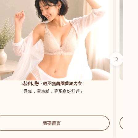
花漾初戀・輕羽無鋼圈蕾絲內衣
「透氣，零束縛，著系身好舒適」
我要留言