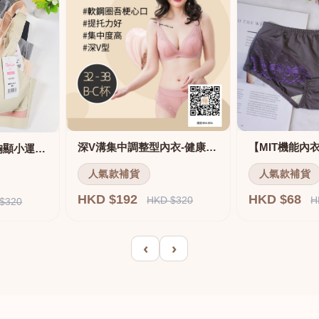
深V溝集中調整型內衣-健康軟鋼圈
舒適無痕無鋼圈大胸顯小運動內衣
人氣款補貨
人氣款補貨
HKD $192
HKD $68
HKD $320
H
$320
‹
›