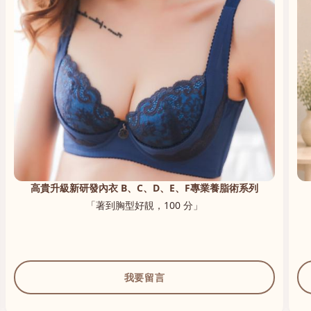
高貴升級新研發內衣 B、C、D、E、F專業養脂術系列
「著到胸型好靚，100 分」
我要留言