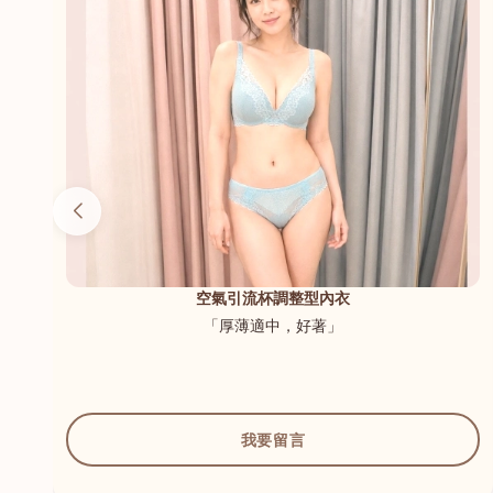
（內
空氣引流杯調整型內衣
「厚薄適中，好著」
我要留言