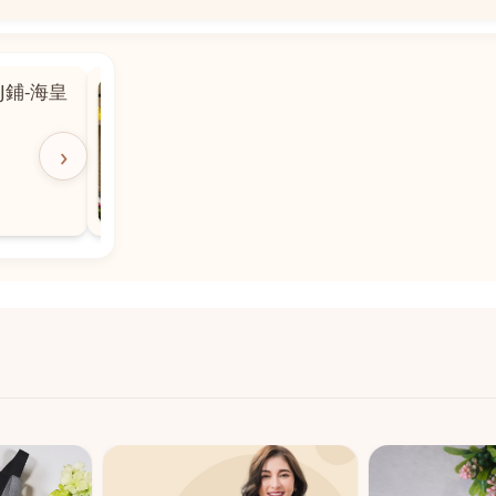
📍
 粵華廣場對
沙嘉都喇賈罷麗街14號寶勝
飯店對面
🕒
11:00-20:00
›
📞
28882877
💬
WeChat：icmarts05