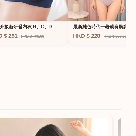
升級新研發內衣 B、C、D、
最新純色時代一著就有胸調整
F專業養脂術系列
衣-專治小胸 蝴蝶肌位矯正型內
D $ 281
HKD $ 228
HKD $ 468.00
HKD $ 380.00