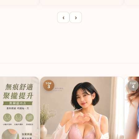
‹
›
TOP
TOP
3
4