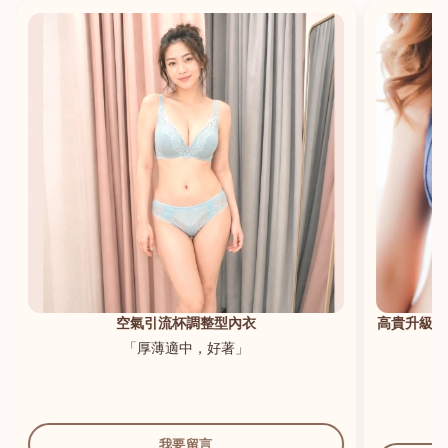
港澳中文
English
空氣引流杯調整型內衣
高貴升級新
「厚薄適中，好著」
我要留言