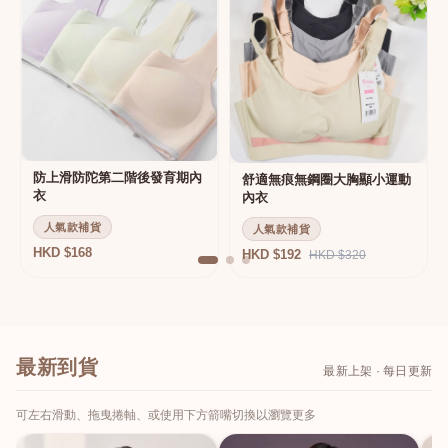
防上滑防陀第二階後發育期內
舒適無痕無鋼圈大胸顯小運動
衣
內衣
人氣款補貨
人氣款補貨
HKD $168
HKD $192
HKD $320
最新到貨
最新上架 · 每日更新
可左右滑動、拖曳捲軸、或使用下方箭嘴切換以瀏覽更多