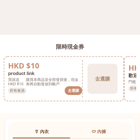
限時現金券
HKD $10
HK
product link
歡迎券
去選購
買就送
購買本商品並全部發貨後，現金
門檻 H
HKD $10
券將自動發放到帳戶
所有
所有會員
去選購
👙 內衣
🩲 內褲