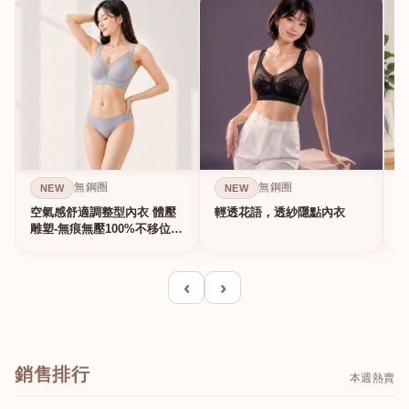
無鋼圈
無鋼圈
NEW
NEW
空氣感舒適調整型內衣 體壓
輕透花語，透紗隱點內衣
雕塑-無痕無壓100%不移位的
真提...
‹
›
銷售排行
本週熱賣