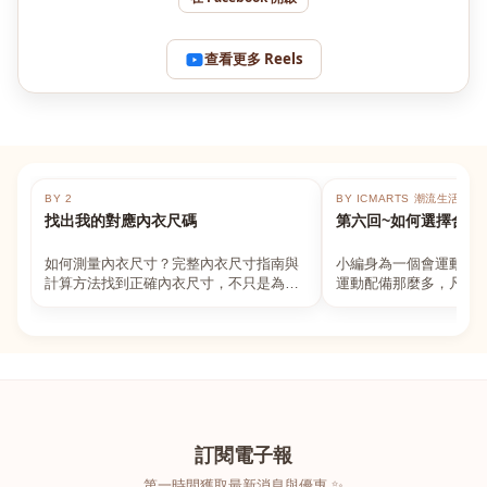
查看更多 Reels
BY 2
BY ICMARTS 潮流生活百貨
找出我的對應內衣尺碼
第六回~如何選擇合適
如何測量內衣尺寸？完整內衣尺寸指南與
小編身為一個會運動的
計算方法找到正確內衣尺寸，不只是為了
運動配備那麼多，凡舉
數字好看，而是為了長時間穿著的舒適與
動上衣，外套，內衣，
支撐。如果你...
堆！真的很多人...
訂閱電子報
第一時間獲取最新消息與優惠 ✨