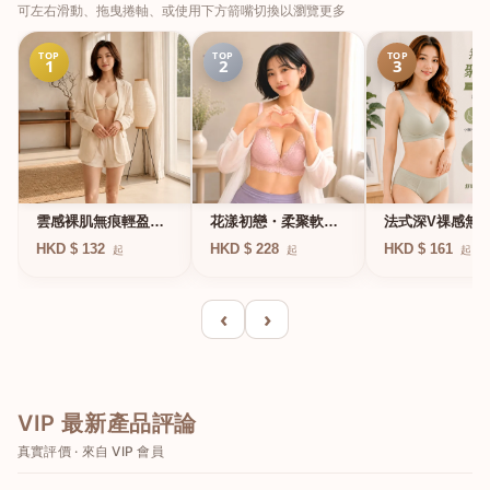
可左右滑動、拖曳捲軸、或使用下方箭嘴切換以瀏覽更多
TOP
TOP
TOP
1
2
3
法式深V祼感無
雲感裸肌無痕輕盈無
花漾初戀・柔聚軟鋼
凍軟支撐條無鋼
鋼圈內衣
圈蕾絲內衣
HKD $ 161
HKD $ 132
HKD $ 228
起
起
起
衣
‹
›
VIP 最新產品評論
真實評價 · 來自 VIP 會員