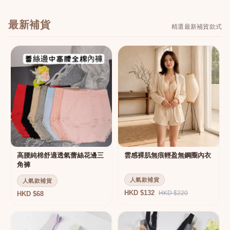
最新補貨
精選最新補貨款式
高腰純棉舒適透氣蕾絲花邊三
雲感裸肌無痕輕盈無鋼圈內衣
角褲
人氣款補貨
人氣款補貨
HKD $132
HKD $220
HKD $68