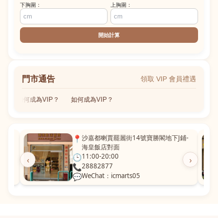
下胸圍：
上胸圍：
開始計算
門市通告
領取 VIP 會員禮遇
如何成為VIP？
如何成為VIP？
粵華廣
📍
沙嘉都喇賈罷麗街14號寶勝閣地下J鋪-
海皇飯店對面
🕒
11:00-20:00
‹
›
📞
28882877
💬
WeChat：icmarts05