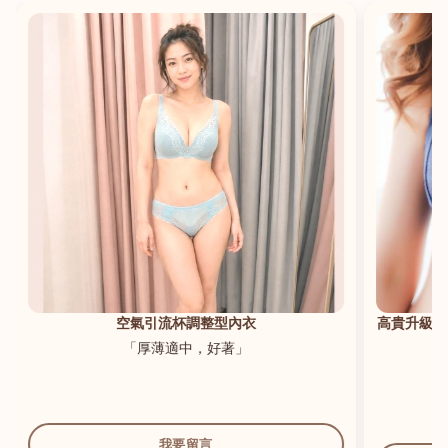
港澳中文
English
空氣引流杯調整型內衣
高貴升級新
「厚薄適中，好著」
我要留言