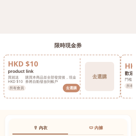
限時現金券
HKD $10
HK
product link
歡迎券
去選購
買就送
購買本商品並全部發貨後，現金
門檻 H
HKD $10
券將自動發放到帳戶
所有
所有會員
去選購
👙 內衣
🩲 內褲