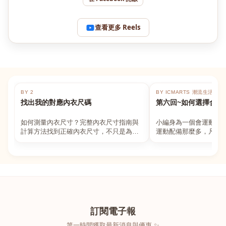
查看更多 Reels
BY 2
BY ICMARTS 潮流生活百貨
找出我的對應內衣尺碼
第六回~如何選擇合適
如何測量內衣尺寸？完整內衣尺寸指南與
小編身為一個會運動的
計算方法找到正確內衣尺寸，不只是為了
運動配備那麼多，凡舉
數字好看，而是為了長時間穿著的舒適與
動上衣，外套，內衣，
支撐。如果你...
堆！真的很多人...
訂閱電子報
第一時間獲取最新消息與優惠 ✨