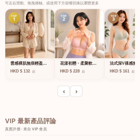
可左右滑動、拖曳捲軸、或使用下方箭嘴切換以瀏覽更多
TOP
TOP
TOP
1
2
3
法式深V祼感無
雲感裸肌無痕輕盈無
花漾初戀・柔聚軟鋼
凍軟支撐條無鋼
鋼圈內衣
圈蕾絲內衣
HKD $ 161
HKD $ 132
HKD $ 228
起
起
起
衣
‹
›
VIP 最新產品評論
真實評價 · 來自 VIP 會員