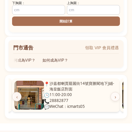
下胸圍：
上胸圍：
開始計算
門市通告
領取 VIP 會員禮遇
如何成為VIP？
如何成為VIP？
粵華廣
📍
沙嘉都喇賈罷麗街14號寶勝閣地下J鋪-
海皇飯店對面
🕒
11:00-20:00
‹
›
📞
28882877
💬
WeChat：icmarts05