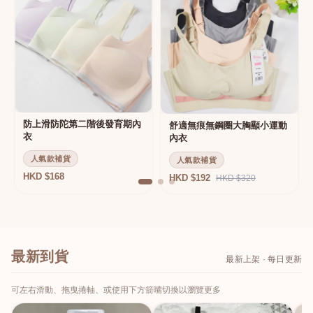
防上滑防陀第二階後發育期內
舒適無痕無鋼圈大胸顯小運動
衣
內衣
人氣款補貨
人氣款補貨
HKD $168
HKD $192
HKD $320
最新到貨
最新上架 · 每日更新
可左右滑動、拖曳捲軸、或使用下方箭嘴切換以瀏覽更多