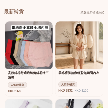
最新補貨
精選最新補貨款式
高腰純棉舒適透氣蕾絲花邊三
雲感裸肌無痕輕盈無鋼圈內衣
角褲
人氣款補貨
人氣款補貨
HKD $132
HKD $220
HKD $68