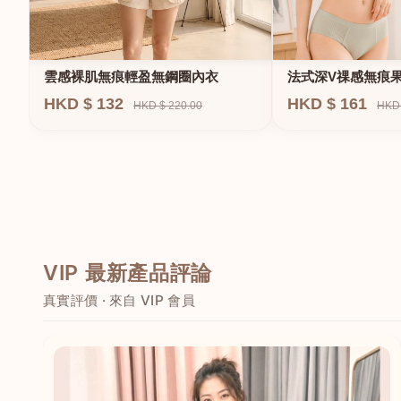
法式深V祼感無痕
雲感裸肌無痕輕盈無鋼圈內衣
圈內衣
HKD $ 161
HKD $ 132
HKD 
HKD $ 220.00
VIP 最新產品評論
真實評價 · 來自 VIP 會員