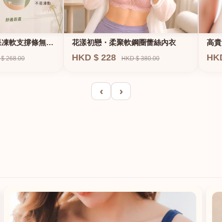
果凍軟支撐條無鋼
花漾初戀・柔聚軟鋼圈蕾絲內衣
高貴
E、
HKD $ 228
HK
$ 268.00
HKD $ 380.00
‹
›