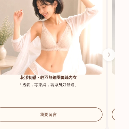
花漾初戀・輕羽無鋼圈蕾絲內衣
「透氣，零束縛，著系身好舒適」
我要留言