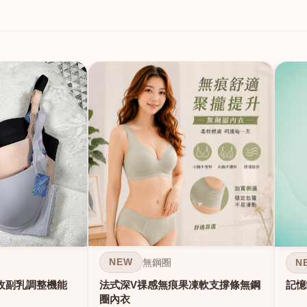
NEW
N
無鋼圈
法式深V祼感無痕果凍軟支撐條無鋼
收副乳調整機能
記憶
圈內衣