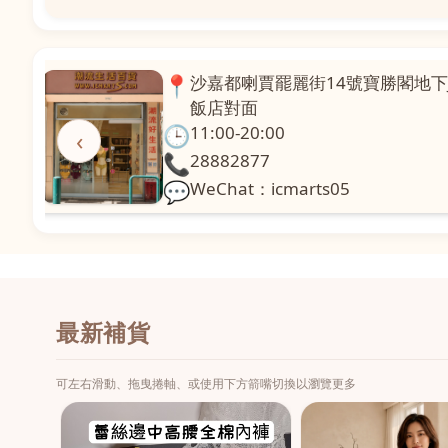
📍
澳門啤利喇街121號珍興樓L1舖
面
🕒
11:00-20:00
‹
📞
28331971
💬
WeChat：icmarts02
最新補貨
可左右滑動、拖曳捲軸、或使用下方箭嘴切換以瀏覽更多