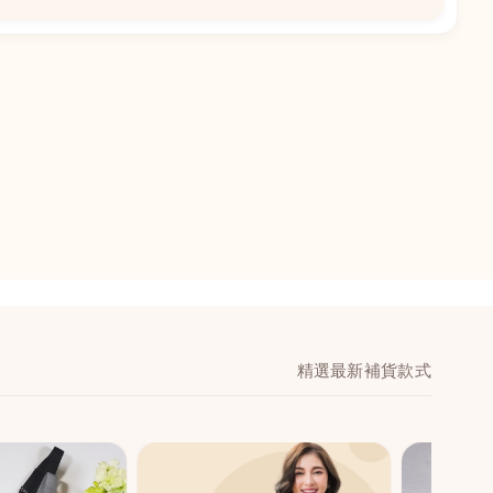
📍
閣地下J鋪-海皇
澳門黑沙環馬場大馬
舖 (萬寧隔離)
🕒
11:00-20:00
📞
28474006
💬
WeChat：icmarts0
精選最新補貨款式