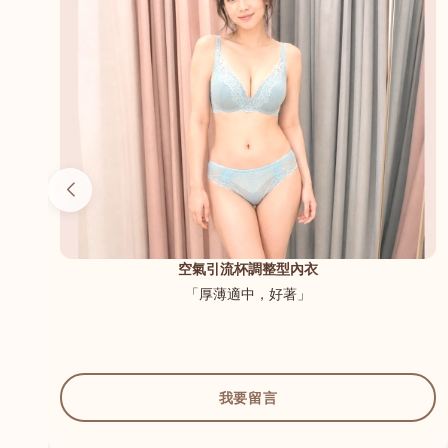
（內
空氣引流杯調整型內衣
「厚薄適中，好著」
我要留言