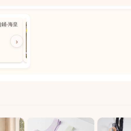
📍
 粵華廣場對
沙嘉都喇賈罷麗街14號寶勝
飯店對面
🕒
11:00-20:00
›
📞
28882877
💬
WeChat：icmarts05