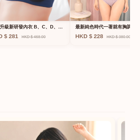
升級新研發內衣 B、C、D、
最新純色時代一著就有胸調整
F專業養脂術系列
衣-專治小胸 蝴蝶肌位矯正型內
D $ 281
HKD $ 228
HKD $ 468.00
HKD $ 380.00