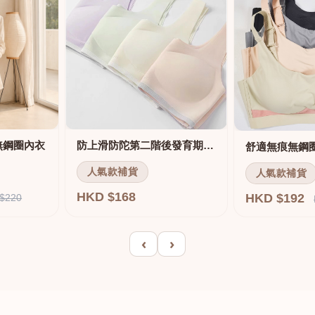
無鋼圈內衣
防上滑防陀第二階後發育期內衣
人氣款補貨
人氣款補貨
HKD $168
HKD $192
$220
‹
›