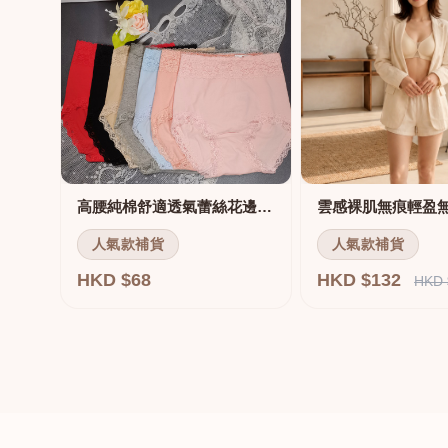
高腰純棉舒適透氣蕾絲花邊三角褲
雲感裸肌無痕輕盈
人氣款補貨
人氣款補貨
HKD $68
HKD $132
HKD 