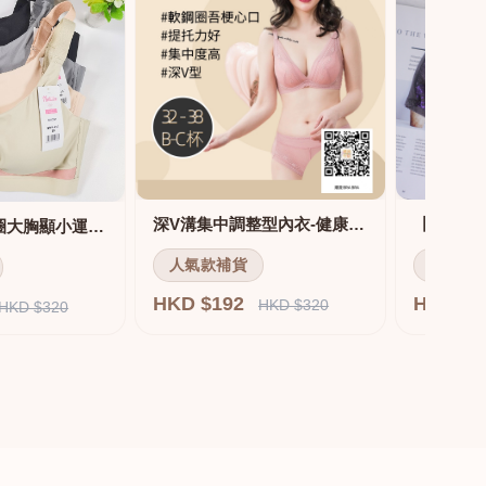
深V溝集中調整型內衣-健康軟鋼圈
舒適無痕無鋼圈大胸顯小運動內衣
人氣款補貨
人氣款
HKD $192
HKD $
HKD $320
HKD $320