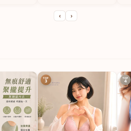
‹
›
TOP
TOP
3
4