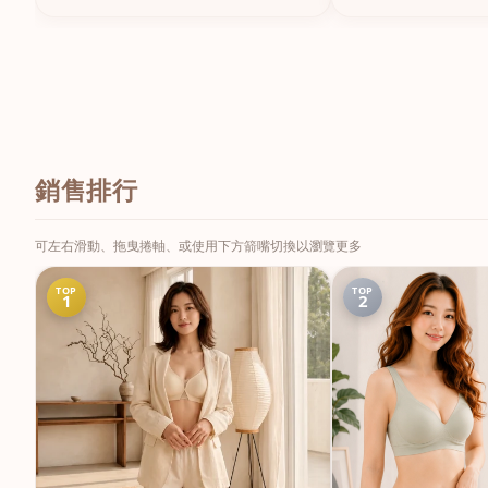
銷售排行
可左右滑動、拖曳捲軸、或使用下方箭嘴切換以瀏覽更多
TOP
TOP
1
2