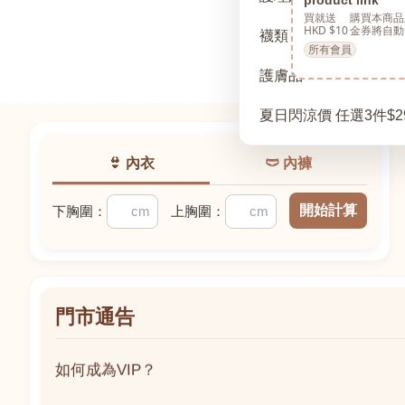
買就送
購買本商品
HKD $10
金券將自動
襪類
所有會員
護膚品
夏日閃涼價 任選3件$2
👙 內衣
🩲 內褲
開始計算
下胸圍：
上胸圍：
門市通告
如何成為VIP？
如何成為VIP？