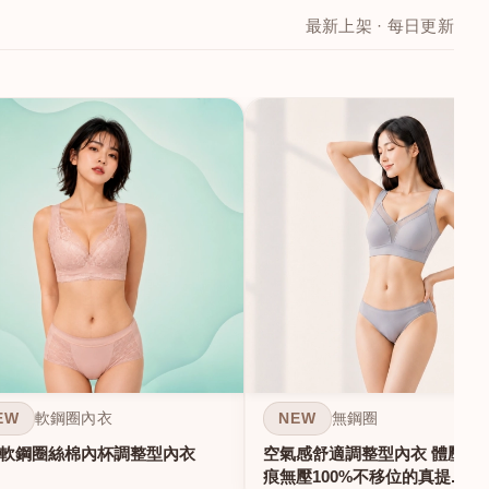
最新上架 · 每日更新
EW
NEW
軟鋼圈內衣
無鋼圈
軟鋼圈絲棉內杯調整型內衣
空氣感舒適調整型內衣 體壓雕塑
痕無壓100%不移位的真提...