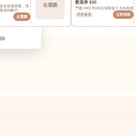
歡迎券 $30
去選購
並全部發貨後，現
門檻 HKD $500元
領取後 3 天內有效
發放到帳戶
所有會員
立即領取
去選購
99