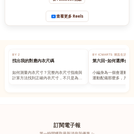
查看更多 Reels
BY 2
BY ICMARTS 潮流生活百貨
找出我的對應內衣尺碼
第六回~如何選擇合適
如何測量內衣尺寸？完整內衣尺寸指南與
小編身為一個會運動的
計算方法找到正確內衣尺寸，不只是為了
運動配備那麼多，凡舉
數字好看，而是為了長時間穿著的舒適與
動上衣，外套，內衣，
支撐。如果你...
堆！真的很多人...
訂閱電子報
第一時間獲取最新消息與優惠 ✨