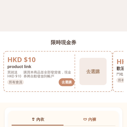
限時現金券
HKD $10
HK
product link
歡迎券
去選購
買就送
購買本商品並全部發貨後，現金
門檻 H
HKD $10
券將自動發放到帳戶
所有
所有會員
去選購
👙 內衣
🩲 內褲