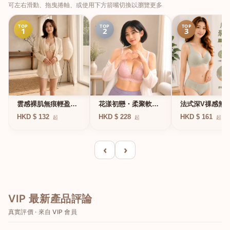
可左右滑動、拖曳捲軸、或使用下方箭嘴切換以瀏覽更多
TOP
TOP
TOP
1
2
3
法式深V祼感無
雲感裸肌無痕輕盈無
花漾初戀・柔聚軟鋼
凍軟支撐條無鋼
鋼圈內衣
圈蕾絲內衣
HKD $ 161
HKD $ 132
HKD $ 228
起
起
起
衣
‹
›
VIP 最新產品評論
真實評價 · 來自 VIP 會員