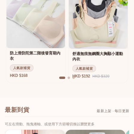
防上滑防陀第二階後發育期內
舒適無痕無鋼圈大胸顯小運動
衣
內衣
人氣款補貨
人氣款補貨
HKD $168
HKD $192
HKD $320
最新到貨
最新上架 · 每日更新
可左右滑動、拖曳捲軸、或使用下方箭嘴切換以瀏覽更多