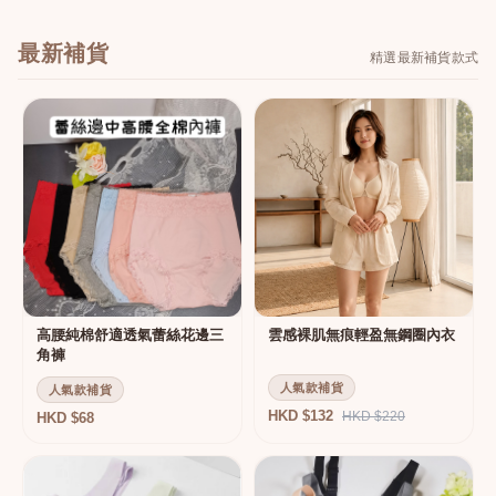
最新補貨
精選最新補貨款式
高腰純棉舒適透氣蕾絲花邊三
雲感裸肌無痕輕盈無鋼圈內衣
角褲
人氣款補貨
人氣款補貨
HKD $132
HKD $220
HKD $68