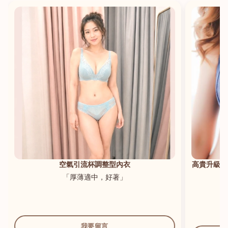
港澳中文
English
空氣引流杯調整型內衣
高貴升級新
「厚薄適中，好著」
我要留言