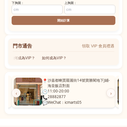
下胸圍：
上胸圍：
開始計算
門市通告
領取 VIP 會員禮遇
如何成為VIP？
如何成為VIP？
粵華廣
📍
沙嘉都喇賈罷麗街14號寶勝閣地下J鋪-
海皇飯店對面
🕒
11:00-20:00
‹
›
📞
28882877
💬
WeChat：icmarts05