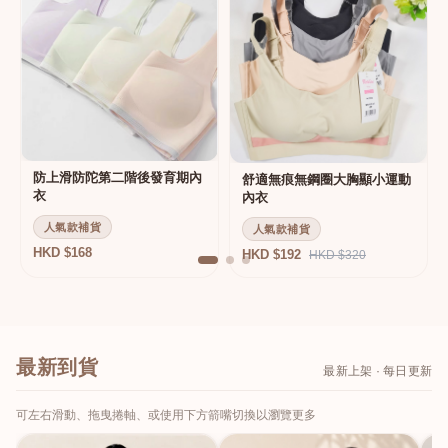
防上滑防陀第二階後發育期內
舒適無痕無鋼圈大胸顯小運動
衣
內衣
人氣款補貨
人氣款補貨
HKD $168
HKD $192
HKD $320
最新到貨
最新上架 · 每日更新
可左右滑動、拖曳捲軸、或使用下方箭嘴切換以瀏覽更多