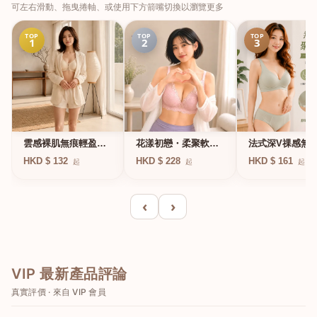
可左右滑動、拖曳捲軸、或使用下方箭嘴切換以瀏覽更多
TOP
TOP
TOP
1
2
3
法式深V祼感無
雲感裸肌無痕輕盈無
花漾初戀・柔聚軟鋼
凍軟支撐條無鋼
鋼圈內衣
圈蕾絲內衣
HKD $ 161
HKD $ 132
HKD $ 228
起
起
起
衣
‹
›
VIP 最新產品評論
真實評價 · 來自 VIP 會員