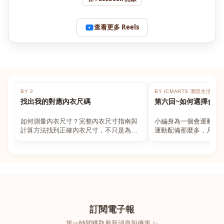
查看更多 Reels
BY 2
BY ICMARTS 潮流生活百貨
找出我的對應內衣尺碼
第六回~如何選擇合適
如何測量內衣尺寸？完整內衣尺寸指南與
小編身為一個會運動的
計算方法找到正確內衣尺寸，不只是為了
運動配備那麼多，凡舉
數字好看，而是為了長時間穿著的舒適與
動上衣，外套，內衣，
支撐。如果你...
堆！真的很多人...
訂閱電子報
第一時間獲取最新消息與優惠 ✨