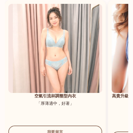
港澳中文
English
空氣引流杯調整型內衣
高貴升級新
「厚薄適中，好著」
我要留言