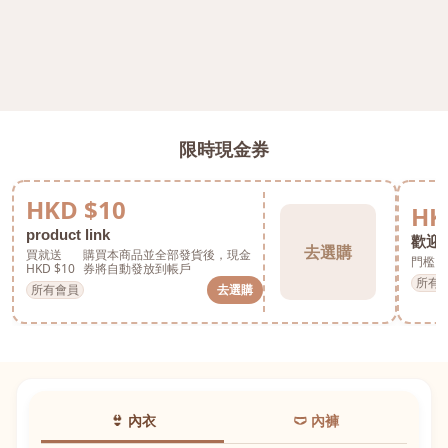
限時現金券
HKD $10
HK
product link
歡迎券
去選購
買就送
購買本商品並全部發貨後，現金
門檻 H
HKD $10
券將自動發放到帳戶
所有
所有會員
去選購
👙 內衣
🩲 內褲