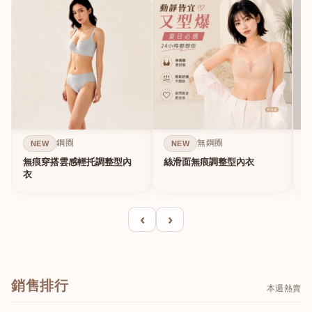
鋼圈
無鋼圈
NEW
NEW
無痕穿搭雲感輕托調整型內
絲滑面無痕調整型內衣
A
衣
‹
›
銷售排行
本週熱賣