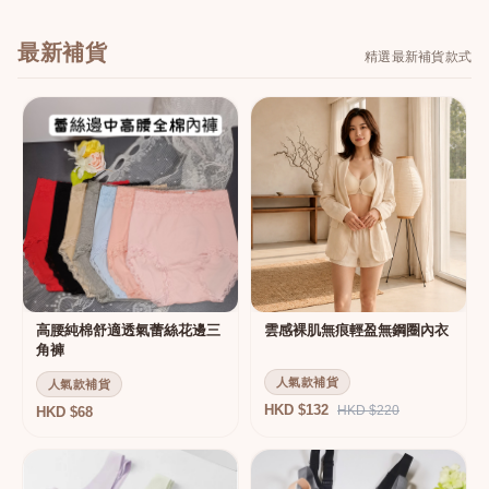
最新補貨
精選最新補貨款式
高腰純棉舒適透氣蕾絲花邊三
雲感裸肌無痕輕盈無鋼圈內衣
角褲
人氣款補貨
人氣款補貨
HKD $132
HKD $220
HKD $68