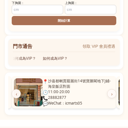
下胸圍：
上胸圍：
開始計算
門市通告
領取 VIP 會員禮遇
如何成為VIP？
如何成為VIP？
粵華廣
📍
沙嘉都喇賈罷麗街14號寶勝閣地下J鋪-
海皇飯店對面
🕒
11:00-20:00
‹
›
📞
28882877
💬
WeChat：icmarts05