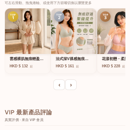
可左右滑動、拖曳捲軸、或使用下方箭嘴切換以瀏覽更多
TOP
TOP
TOP
1
2
3
法式深V祼感無痕果
雲感裸肌無痕輕盈無
花漾初戀・柔聚
凍軟支撐條無鋼圈內
鋼圈內衣
圈蕾絲內衣
HKD $ 161
HKD $ 132
HKD $ 228
起
起
起
衣
‹
›
VIP 最新產品評論
真實評價 · 來自 VIP 會員