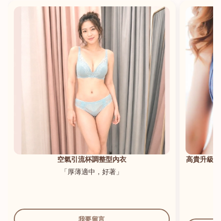
港澳中文
English
空氣引流杯調整型內衣
高貴升級新
「厚薄適中，好著」
我要留言