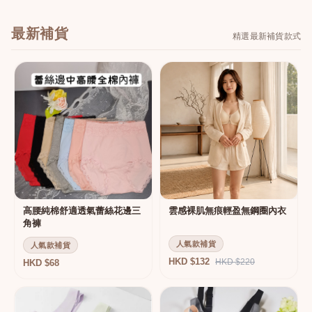
最新補貨
精選最新補貨款式
高腰純棉舒適透氣蕾絲花邊三
雲感裸肌無痕輕盈無鋼圈內衣
角褲
人氣款補貨
人氣款補貨
HKD $132
HKD $220
HKD $68