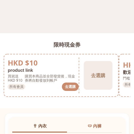
限時現金券
HKD $10
HK
product link
歡迎券
去選購
買就送
購買本商品並全部發貨後，現金
門檻 H
HKD $10
券將自動發放到帳戶
所有
所有會員
去選購
👙 內衣
🩲 內褲