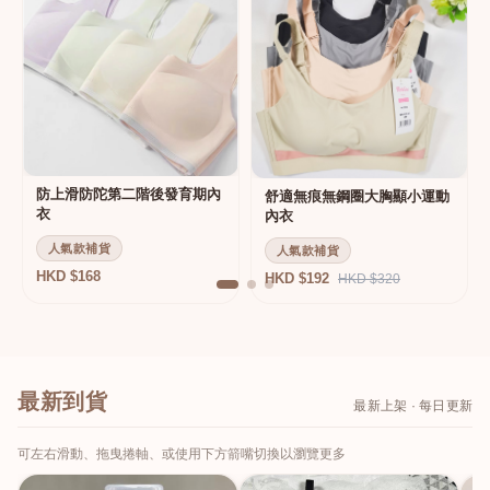
防上滑防陀第二階後發育期內
舒適無痕無鋼圈大胸顯小運動
衣
內衣
人氣款補貨
人氣款補貨
HKD $168
HKD $192
HKD $320
最新到貨
最新上架 · 每日更新
可左右滑動、拖曳捲軸、或使用下方箭嘴切換以瀏覽更多