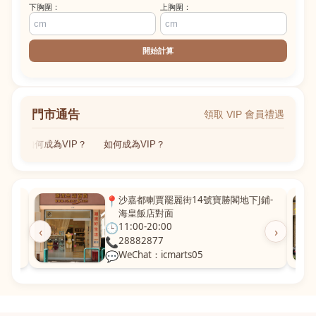
下胸圍：
上胸圍：
開始計算
門市通告
領取 VIP 會員禮遇
如何成為VIP？
如何成為VIP？
粵華廣
📍
沙嘉都喇賈罷麗街14號寶勝閣地下J鋪-
海皇飯店對面
🕒
11:00-20:00
‹
›
📞
28882877
💬
WeChat：icmarts05