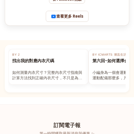
查看更多 Reels
BY 2
BY ICMARTS 潮流生活百貨
找出我的對應內衣尺碼
第六回~如何選擇合適
如何測量內衣尺寸？完整內衣尺寸指南與
小編身為一個會運動的
計算方法找到正確內衣尺寸，不只是為了
運動配備那麼多，凡舉
數字好看，而是為了長時間穿著的舒適與
動上衣，外套，內衣，
支撐。如果你...
堆！真的很多人...
訂閱電子報
第一時間獲取最新消息與優惠 ✨