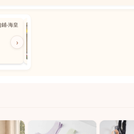
📍
 粵華廣場對
沙嘉都喇賈罷麗街14號寶勝
飯店對面
🕒
11:00-20:00
›
📞
28882877
💬
WeChat：icmarts05