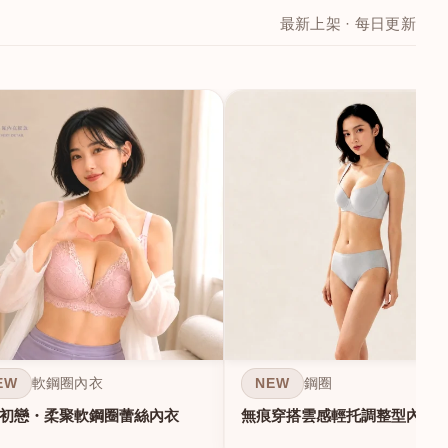
最新上架 · 每日更新
EW
NEW
軟鋼圈內衣
鋼圈
初戀・柔聚軟鋼圈蕾絲內衣
無痕穿搭雲感輕托調整型內衣