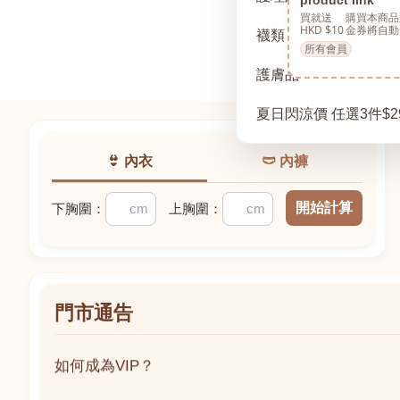
買就送
購買本商品
HKD $10
金券將自動
襪類
所有會員
護膚品
夏日閃涼價 任選3件$2
👙 內衣
🩲 內褲
開始計算
下胸圍：
上胸圍：
門市通告
如何成為VIP？
如何成為VIP？