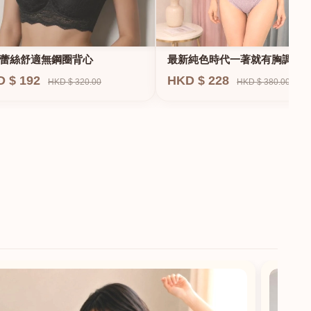
蕾絲舒適無鋼圈背心
最新純色時代一著就有胸調整
衣-專治小胸 蝴蝶肌位矯正型內
D $ 192
HKD $ 228
HKD $ 320.00
HKD $ 380.00