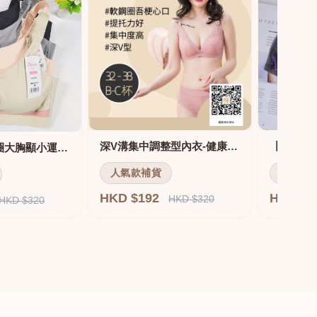
深V溝集中調整型內衣-健康軟鋼圈
舒適無痕無鋼圈大胸顯小運動內衣
人氣款補貨
人氣款
HKD $192
HKD $
HKD $320
HKD $320