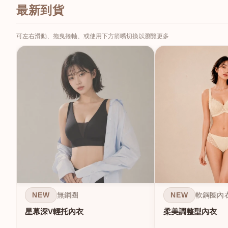
最新到貨
可左右滑動、拖曳捲軸、或使用下方箭嘴切換以瀏覽更多
NEW
NEW
無鋼圈
軟鋼圈內
星幕深V輕托內衣
柔美調整型內衣