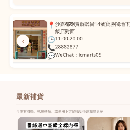
📍
澳門啤利喇街121號珍興樓L1舖
面
🕒
11:00-20:00
‹
📞
28331971
💬
WeChat：icmarts02
最新補貨
可左右滑動、拖曳捲軸、或使用下方箭嘴切換以瀏覽更多