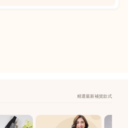
📍
閣地下J鋪-海皇
澳門黑沙環馬場大馬
舖 (萬寧隔離)
🕒
11:00-20:00
📞
28474006
💬
WeChat：icmarts0
精選最新補貨款式