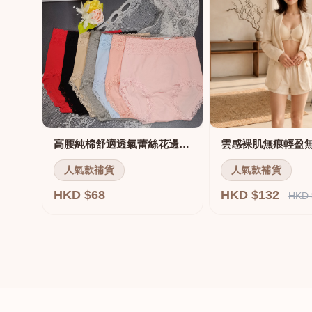
高腰純棉舒適透氣蕾絲花邊三角褲
雲感裸肌無痕輕盈
人氣款補貨
人氣款補貨
HKD $68
HKD $132
HKD 