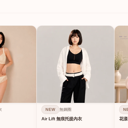
NEW
N
衣
無鋼圈
Air Lift 無痕托提內衣
花漾