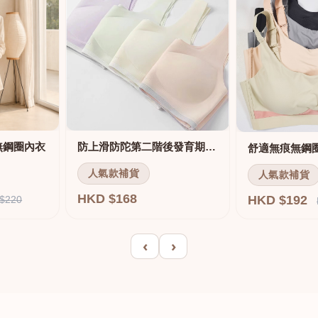
無鋼圈內衣
防上滑防陀第二階後發育期內衣
人氣款補貨
人氣款補貨
HKD $168
HKD $192
$220
‹
›