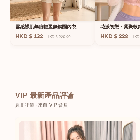
雲感裸肌無痕輕盈無鋼圈內衣
花漾初戀・柔聚軟
HKD $ 132
HKD $ 228
HKD $ 220.00
HKD 
VIP 最新產品評論
真實評價 · 來自 VIP 會員