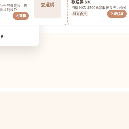
歡迎券 $30
去選購
並全部發貨後，現
門檻 HKD $500元
領取後 3 天內有效
發放到帳戶
所有會員
立即領取
去選購
99