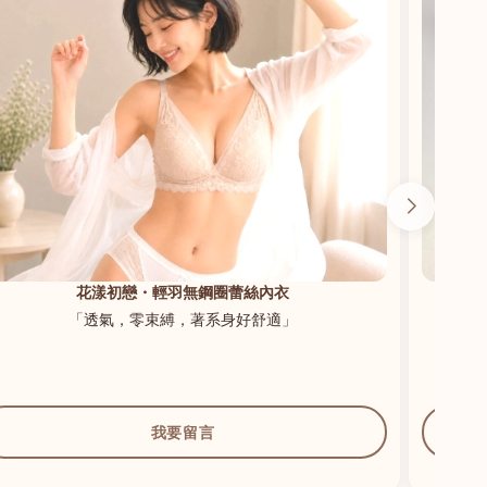
花漾初戀・輕羽無鋼圈蕾絲內衣
「透氣，零束縛，著系身好舒適」
我要留言