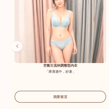
（內
空氣引流杯調整型內衣
「厚薄適中，好著」
我要留言