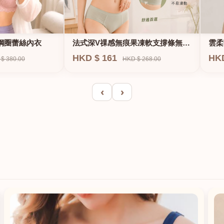
法式深V祼感無痕果凍軟支撐條無鋼
鋼圈蕾絲內衣
雲柔
圈內衣
HKD $ 161
HK
HKD $ 268.00
$ 380.00
‹
›