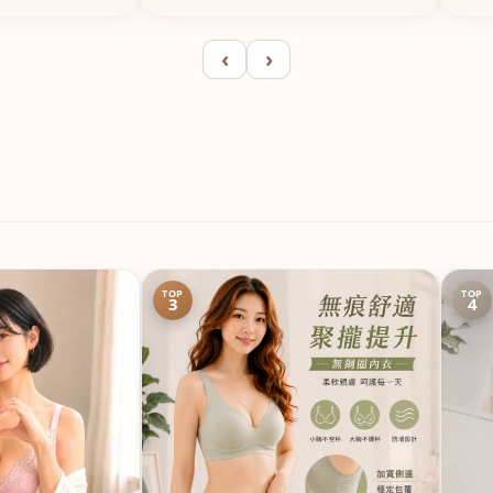
‹
›
TOP
TOP
3
4