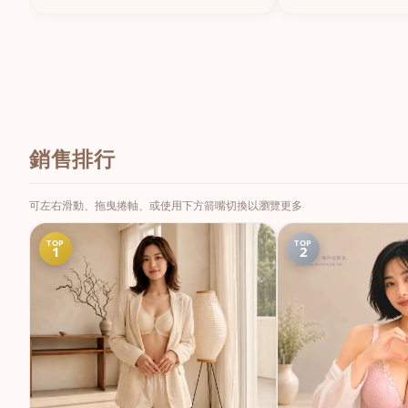
銷售排行
可左右滑動、拖曳捲軸、或使用下方箭嘴切換以瀏覽更多
TOP
TOP
1
2