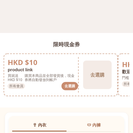
限時現金券
HKD $10
HK
product link
歡迎券
去選購
買就送
購買本商品並全部發貨後，現金
門檻 H
HKD $10
券將自動發放到帳戶
所有
所有會員
去選購
👙 內衣
🩲 內褲