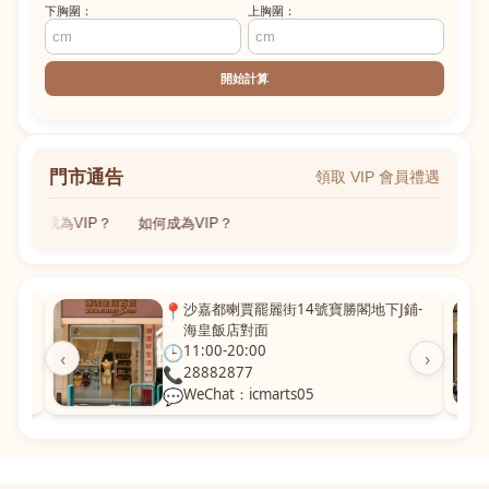
下胸圍：
上胸圍：
開始計算
門市通告
領取 VIP 會員禮遇
如何成為VIP？
如何成為VIP？
粵華廣
📍
沙嘉都喇賈罷麗街14號寶勝閣地下J鋪-
海皇飯店對面
🕒
11:00-20:00
‹
›
📞
28882877
💬
WeChat：icmarts05