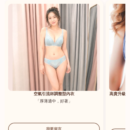
港澳中文
English
空氣引流杯調整型內衣
高貴升級新
「厚薄適中，好著」
我要留言