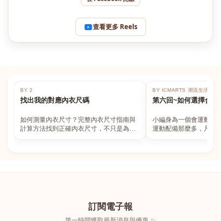
查看更多 Reels
BY 2
BY ICMARTS 潮流生活百貨
找出我的對應內衣尺碼
第六回~如何選擇合適
如何測量內衣尺寸？完整內衣尺寸指南與
小編身為一個會運動的
計算方法找到正確內衣尺寸，不只是為了
運動配備那麼多，凡舉
數字好看，而是為了長時間穿著的舒適與
動上衣，外套，內衣，
支撐。如果你...
堆！真的很多人...
訂閱電子報
第一時間獲取最新消息與優惠 ✨