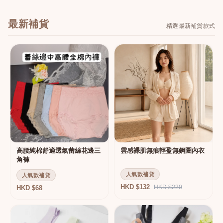
最新補貨
精選最新補貨款式
高腰純棉舒適透氣蕾絲花邊三
雲感裸肌無痕輕盈無鋼圈內衣
角褲
人氣款補貨
人氣款補貨
HKD $132
HKD $220
HKD $68