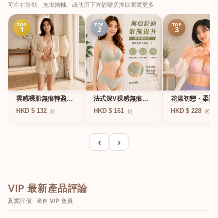
可左右滑動、拖曳捲軸、或使用下方箭嘴切換以瀏覽更多
TOP
TOP
TOP
1
2
3
法式深V祼感無痕果
雲感裸肌無痕輕盈無
花漾初戀・柔聚
凍軟支撐條無鋼圈內
鋼圈內衣
圈蕾絲內衣
HKD $ 161
HKD $ 132
HKD $ 228
起
起
起
衣
‹
›
VIP 最新產品評論
真實評價 · 來自 VIP 會員