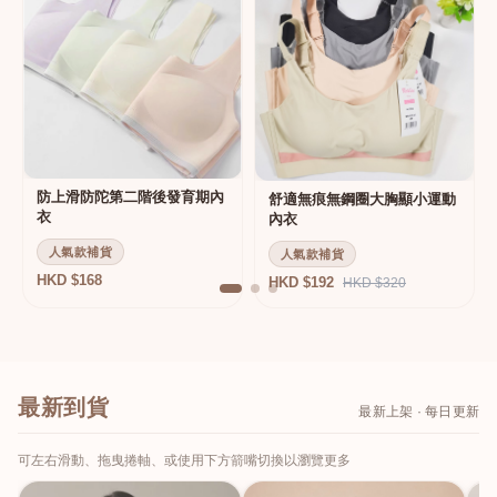
防上滑防陀第二階後發育期內
舒適無痕無鋼圈大胸顯小運動
衣
內衣
人氣款補貨
人氣款補貨
HKD $168
HKD $192
HKD $320
最新到貨
最新上架 · 每日更新
可左右滑動、拖曳捲軸、或使用下方箭嘴切換以瀏覽更多