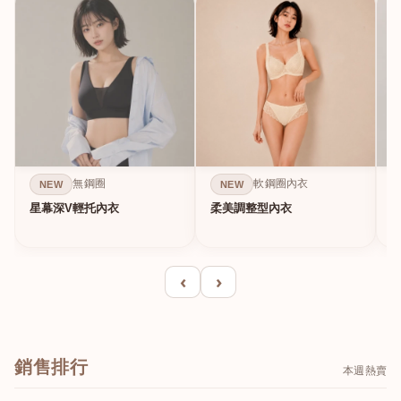
無鋼圈
軟鋼圈內衣
NEW
NEW
星幕深V輕托內衣
柔美調整型內衣
A
‹
›
銷售排行
本週熱賣