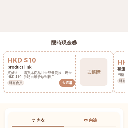
限時現金券
HKD $10
HK
product link
歡迎券
去選購
買就送
購買本商品並全部發貨後，現金
門檻 H
HKD $10
券將自動發放到帳戶
所有
所有會員
去選購
👙 內衣
🩲 內褲