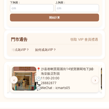
下胸圍：
上胸圍：
開始計算
門市通告
領取 VIP 會員禮遇
如何成為VIP？
如何成為VIP？
粵華廣
📍
沙嘉都喇賈罷麗街14號寶勝閣地下J鋪-
海皇飯店對面
🕒
11:00-20:00
‹
›
📞
28882877
💬
WeChat：icmarts05