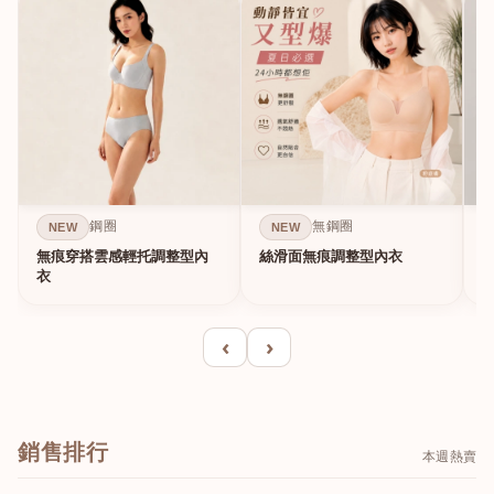
鋼圈
無鋼圈
NEW
NEW
無痕穿搭雲感輕托調整型內
絲滑面無痕調整型內衣
A
衣
‹
›
銷售排行
本週熱賣