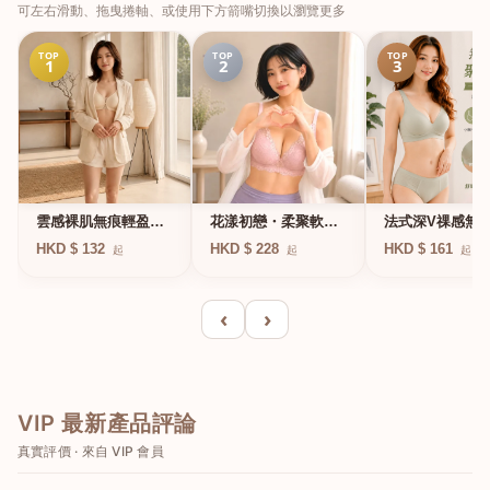
可左右滑動、拖曳捲軸、或使用下方箭嘴切換以瀏覽更多
TOP
TOP
TOP
1
2
3
法式深V祼感無
雲感裸肌無痕輕盈無
花漾初戀・柔聚軟鋼
凍軟支撐條無鋼
鋼圈內衣
圈蕾絲內衣
HKD $ 161
HKD $ 132
HKD $ 228
起
起
起
衣
‹
›
VIP 最新產品評論
真實評價 · 來自 VIP 會員