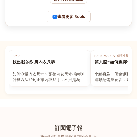
查看更多 Reels
BY 2
BY ICMARTS 潮流生活百貨
找出我的對應內衣尺碼
第六回~如何選擇合適
如何測量內衣尺寸？完整內衣尺寸指南與
小編身為一個會運動的
計算方法找到正確內衣尺寸，不只是為了
運動配備那麼多，凡舉
數字好看，而是為了長時間穿著的舒適與
動上衣，外套，內衣，
支撐。如果你...
堆！真的很多人...
訂閱電子報
第一時間獲取最新消息與優惠 ✨