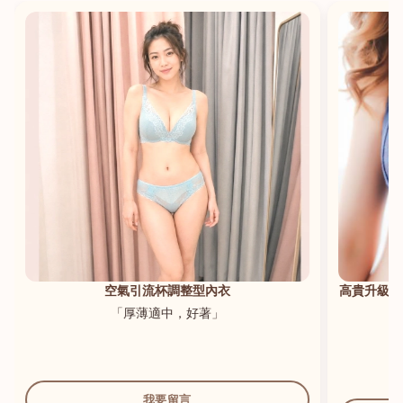
港澳中文
English
空氣引流杯調整型內衣
高貴升級新
「厚薄適中，好著」
我要留言