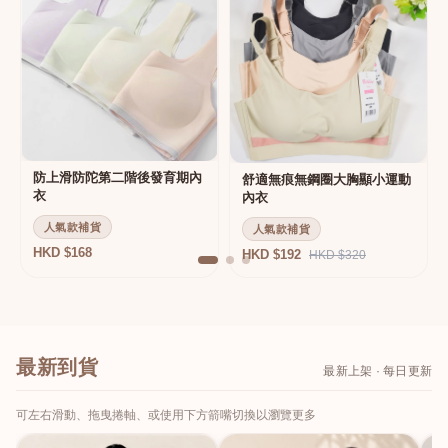
防上滑防陀第二階後發育期內
舒適無痕無鋼圈大胸顯小運動
衣
內衣
人氣款補貨
人氣款補貨
HKD $168
HKD $192
HKD $320
最新到貨
最新上架 · 每日更新
可左右滑動、拖曳捲軸、或使用下方箭嘴切換以瀏覽更多