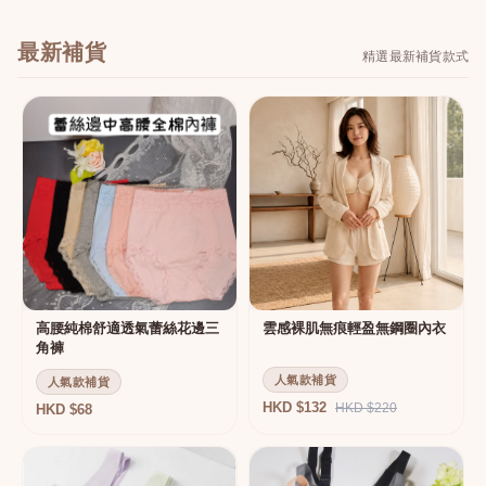
最新補貨
精選最新補貨款式
高腰純棉舒適透氣蕾絲花邊三
雲感裸肌無痕輕盈無鋼圈內衣
角褲
人氣款補貨
人氣款補貨
HKD $132
HKD $220
HKD $68