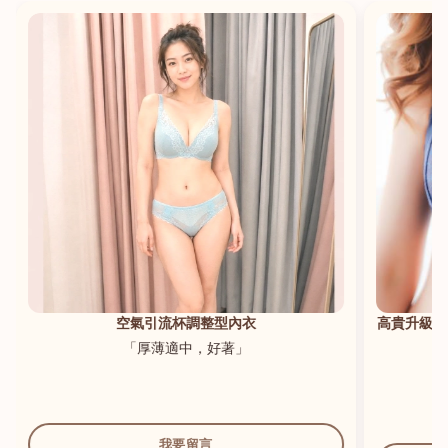
港澳中文
English
空氣引流杯調整型內衣
高貴升級新
「厚薄適中，好著」
我要留言