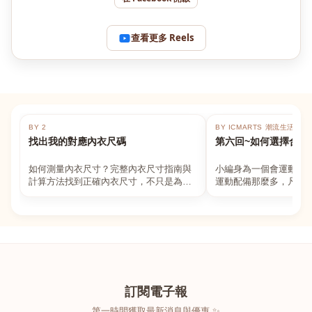
查看更多 Reels
BY 2
BY ICMARTS 潮流生活百貨
找出我的對應內衣尺碼
第六回~如何選擇合適
如何測量內衣尺寸？完整內衣尺寸指南與
小編身為一個會運動的
計算方法找到正確內衣尺寸，不只是為了
運動配備那麼多，凡舉
數字好看，而是為了長時間穿著的舒適與
動上衣，外套，內衣，
支撐。如果你...
堆！真的很多人...
訂閱電子報
第一時間獲取最新消息與優惠 ✨