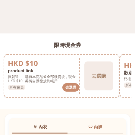
限時現金券
HKD $10
HK
product link
歡迎券
去選購
買就送
購買本商品並全部發貨後，現金
門檻 H
HKD $10
券將自動發放到帳戶
所有
所有會員
去選購
👙 內衣
🩲 內褲