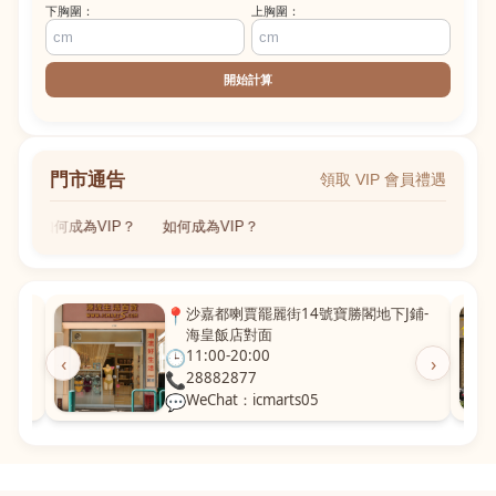
下胸圍：
上胸圍：
開始計算
門市通告
領取 VIP 會員禮遇
如何成為VIP？
如何成為VIP？
粵華廣
📍
沙嘉都喇賈罷麗街14號寶勝閣地下J鋪-
海皇飯店對面
🕒
11:00-20:00
‹
›
📞
28882877
💬
WeChat：icmarts05