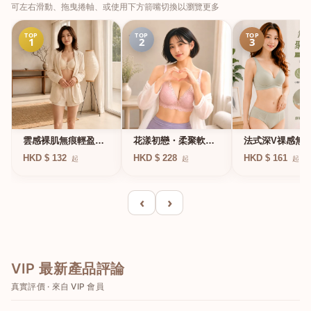
可左右滑動、拖曳捲軸、或使用下方箭嘴切換以瀏覽更多
TOP
TOP
TOP
1
2
3
法式深V祼感無
雲感裸肌無痕輕盈無
花漾初戀・柔聚軟鋼
凍軟支撐條無鋼
鋼圈內衣
圈蕾絲內衣
HKD $ 161
HKD $ 132
HKD $ 228
起
起
起
衣
‹
›
VIP 最新產品評論
真實評價 · 來自 VIP 會員