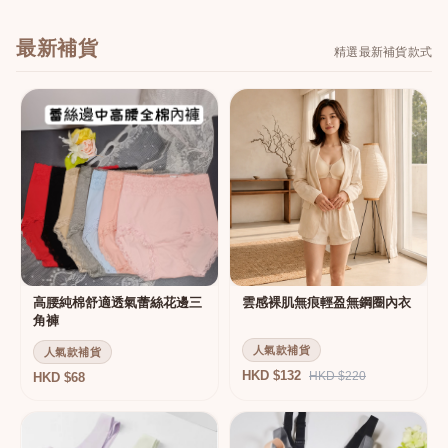
最新補貨
精選最新補貨款式
高腰純棉舒適透氣蕾絲花邊三
雲感裸肌無痕輕盈無鋼圈內衣
角褲
人氣款補貨
人氣款補貨
HKD $132
HKD $220
HKD $68