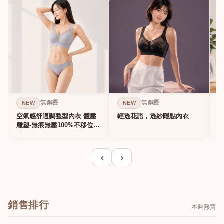
無鋼圈
無鋼圈
NEW
NEW
空氣感舒適調整型內衣 體壓
輕透花語，透紗隱點內衣
雕塑-無痕無壓100%不移位的
真提...
‹
›
銷售排行
本週熱賣