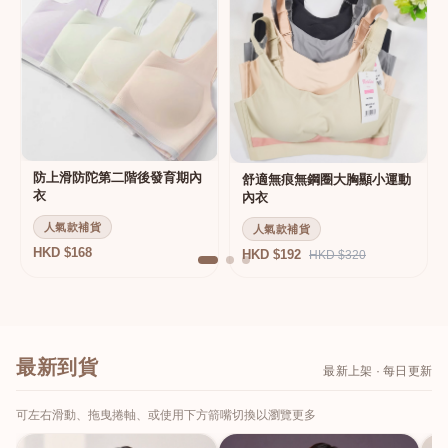
防上滑防陀第二階後發育期內
舒適無痕無鋼圈大胸顯小運動
衣
內衣
人氣款補貨
人氣款補貨
HKD $168
HKD $192
HKD $320
最新到貨
最新上架 · 每日更新
可左右滑動、拖曳捲軸、或使用下方箭嘴切換以瀏覽更多