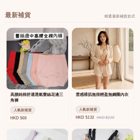
最新補貨
精選最新補貨款式
高腰純棉舒適透氣蕾絲花邊三
雲感裸肌無痕輕盈無鋼圈內衣
角褲
人氣款補貨
人氣款補貨
HKD $132
HKD $220
HKD $68