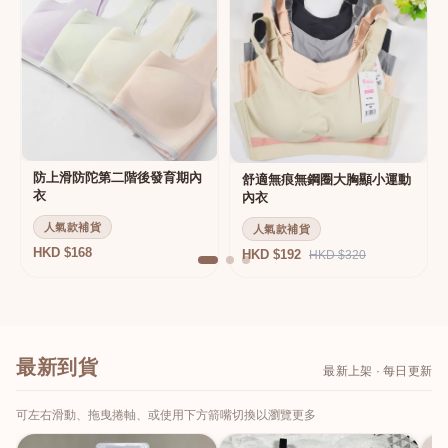
防上滑防陀第二階後發育期內
舒適無痕無鋼圈大胸顯小運動
衣
內衣
人氣款補貨
人氣款補貨
HKD $168
HKD $192
HKD $320
最新到貨
最新上架 · 每日更新
可左右滑動、拖曳捲軸、或使用下方箭嘴切換以瀏覽更多