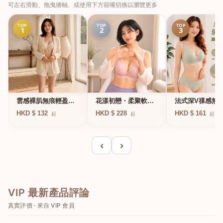
可左右滑動、拖曳捲軸、或使用下方箭嘴切換以瀏覽更多
TOP
TOP
TOP
1
2
3
法式深V祼感無
雲感裸肌無痕輕盈無
花漾初戀・柔聚軟鋼
凍軟支撐條無鋼
鋼圈內衣
圈蕾絲內衣
HKD $ 161
HKD $ 132
HKD $ 228
起
起
起
衣
‹
›
VIP 最新產品評論
真實評價 · 來自 VIP 會員