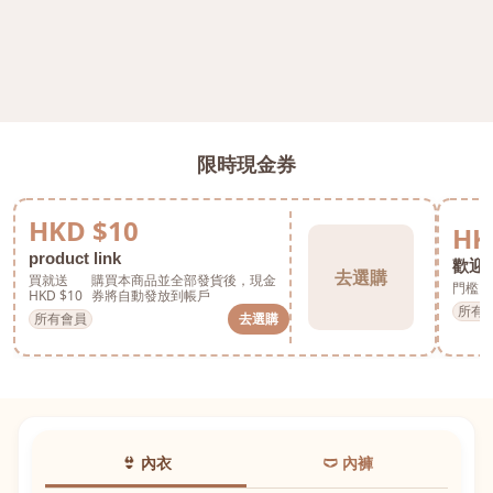
限時現金券
HKD $10
HK
product link
歡迎券
去選購
買就送
購買本商品並全部發貨後，現金
門檻 H
HKD $10
券將自動發放到帳戶
所有
所有會員
去選購
👙 內衣
🩲 內褲