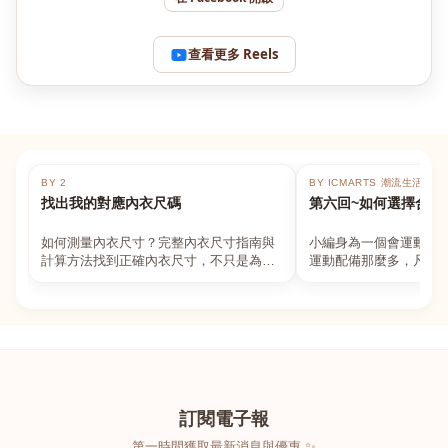
查看更多 Reels
BY 2
BY ICMARTS 潮流生活百貨
找出我的對應內衣尺碼
第六回~如何選擇合適
如何測量內衣尺寸？完整內衣尺寸指南與
小編身為一個會運動的
計算方法找到正確內衣尺寸，不只是為了
運動配備那麼多，凡舉
數字好看，而是為了長時間穿著的舒適與
動上衣，外套，內衣，
支撐。如果你...
堆！真的很多人...
訂閱電子報
第一時間獲取最新消息與優惠 ✨