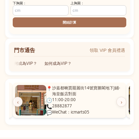
下胸圍：
上胸圍：
開始計算
門市通告
領取 VIP 會員禮遇
如何成為VIP？
如何成為VIP？
粵華廣
📍
沙嘉都喇賈罷麗街14號寶勝閣地下J鋪-
海皇飯店對面
🕒
11:00-20:00
‹
›
📞
28882877
💬
WeChat：icmarts05