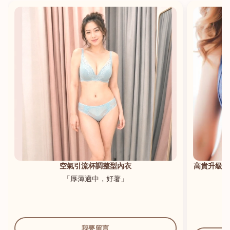
港澳中文
English
空氣引流杯調整型內衣
高貴升級新
「厚薄適中，好著」
我要留言