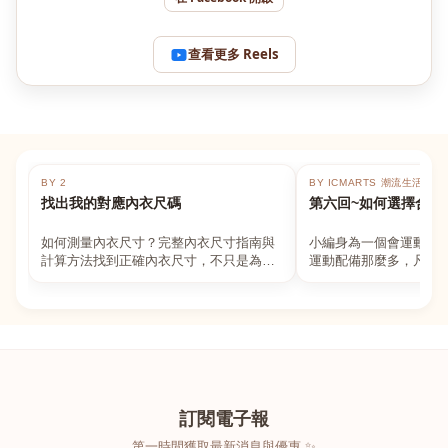
查看更多 Reels
BY 2
BY ICMARTS 潮流生活百貨
找出我的對應內衣尺碼
第六回~如何選擇合適
如何測量內衣尺寸？完整內衣尺寸指南與
小編身為一個會運動的
計算方法找到正確內衣尺寸，不只是為了
運動配備那麼多，凡舉
數字好看，而是為了長時間穿著的舒適與
動上衣，外套，內衣，
支撐。如果你...
堆！真的很多人...
訂閱電子報
第一時間獲取最新消息與優惠 ✨