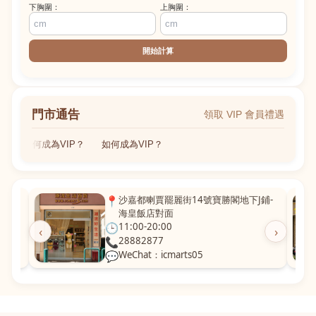
下胸圍：
上胸圍：
開始計算
門市通告
領取 VIP 會員禮遇
如何成為VIP？
如何成為VIP？
粵華廣
📍
沙嘉都喇賈罷麗街14號寶勝閣地下J鋪-
海皇飯店對面
🕒
11:00-20:00
‹
›
📞
28882877
💬
WeChat：icmarts05