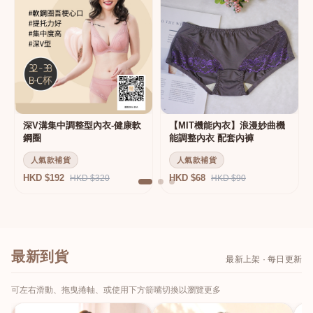
深V溝集中調整型內衣-健康軟
【MIT機能內衣】浪漫妙曲機
鋼圈
能調整內衣 配套內褲
人氣款補貨
人氣款補貨
HKD $192
HKD $68
HKD $320
HKD $90
最新到貨
最新上架 · 每日更新
可左右滑動、拖曳捲軸、或使用下方箭嘴切換以瀏覽更多