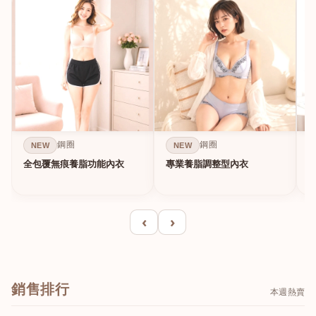
鋼圈
鋼圈
NEW
NEW
全包覆無痕養脂功能內衣
專業養脂調整型內衣
‹
›
銷售排行
本週熱賣