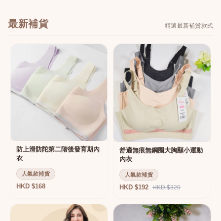
最新補貨
精選最新補貨款式
防上滑防陀第二階後發育期內
舒適無痕無鋼圈大胸顯小運動
衣
內衣
人氣款補貨
人氣款補貨
HKD $168
HKD $192
HKD $320