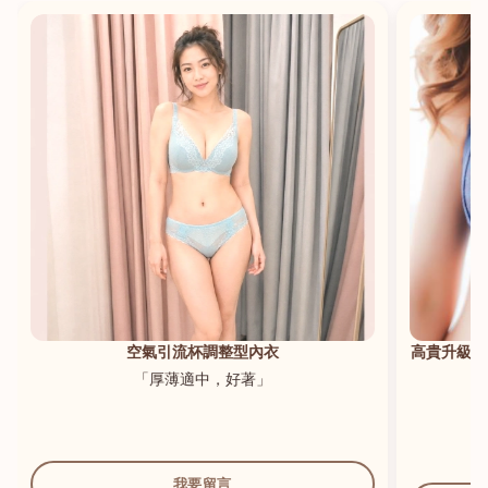
港澳中文
English
空氣引流杯調整型內衣
高貴升級新
「厚薄適中，好著」
我要留言