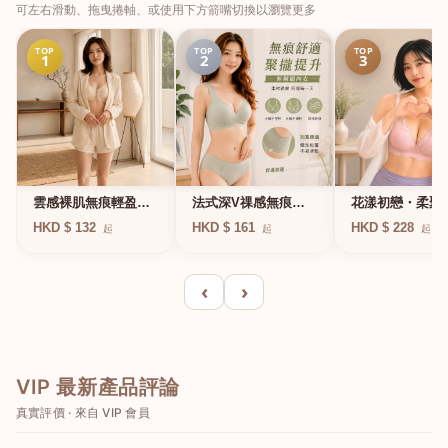
可左右滑動、拖曳捲軸、或使用下方箭嘴切換以瀏覽更多
TOP
TOP
TOP
1
2
3
法式深V祼感無痕果
雲感裸肌無痕輕盈無
花漾初戀・柔聚
凍軟支撐條無鋼圈內
鋼圈內衣
圈蕾絲內衣
HKD $ 161
HKD $ 132
HKD $ 228
起
起
起
衣
‹
›
VIP 最新產品評論
真實評價 · 來自 VIP 會員