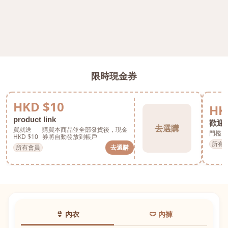
限時現金券
HKD $10
HK
product link
歡迎券
去選購
買就送
購買本商品並全部發貨後，現金
門檻 H
HKD $10
券將自動發放到帳戶
所有
所有會員
去選購
👙 內衣
🩲 內褲