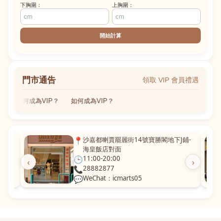
下胸圍：
上胸圍：
開始計算
門市通告
領取 VIP 會員禮遇
如何成為VIP？
如何成為VIP？
粵華廣
📍
沙嘉都喇賈罷麗街14號寶勝閣地下J鋪-
海皇飯店對面
🕒
11:00-20:00
‹
›
📞
28882877
💬
WeChat：icmarts05