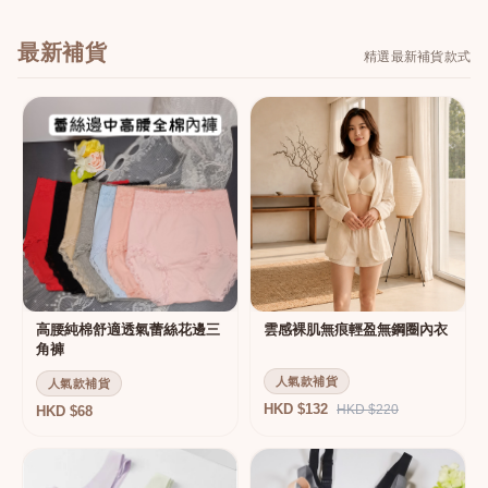
最新補貨
精選最新補貨款式
高腰純棉舒適透氣蕾絲花邊三
雲感裸肌無痕輕盈無鋼圈內衣
角褲
人氣款補貨
人氣款補貨
HKD $132
HKD $220
HKD $68