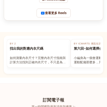
查看更多 Reels
BY 2
BY ICMARTS 潮流生活百貨
找出我的對應內衣尺碼
第六回~如何選擇合適
如何測量內衣尺寸？完整內衣尺寸指南與
小編身為一個會運動的
計算方法找到正確內衣尺寸，不只是為了
運動配備那麼多，凡舉
數字好看，而是為了長時間穿著的舒適與
動上衣，外套，內衣，
支撐。如果你...
堆！真的很多人...
訂閱電子報
第一時間獲取最新消息與優惠 ✨