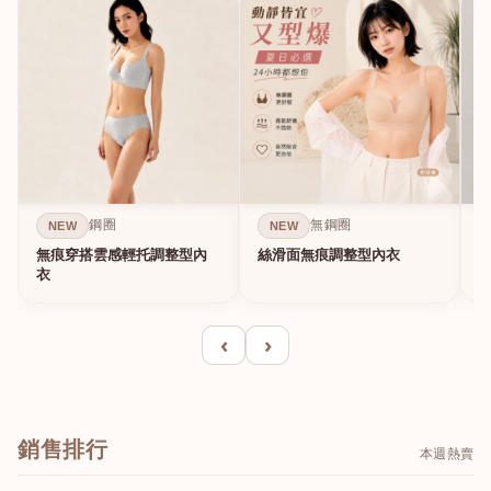
鋼圈
無鋼圈
NEW
NEW
無痕穿搭雲感輕托調整型內
絲滑面無痕調整型內衣
A
衣
‹
›
銷售排行
本週熱賣