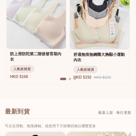
防上滑防陀第二階後發育期內
舒適無痕無鋼圈大胸顯小運動
衣
內衣
人氣款補貨
人氣款補貨
HKD $168
HKD $192
HKD $320
最新到貨
最新上架 · 每日更新
可左右滑動、拖曳捲軸、或使用下方箭嘴切換以瀏覽更多