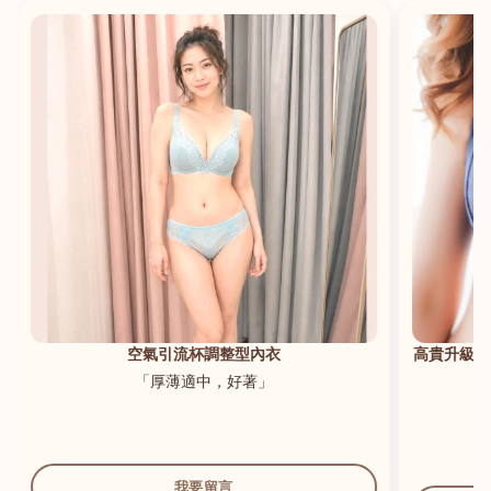
港澳中文
English
空氣引流杯調整型內衣
高貴升級新
「厚薄適中，好著」
我要留言