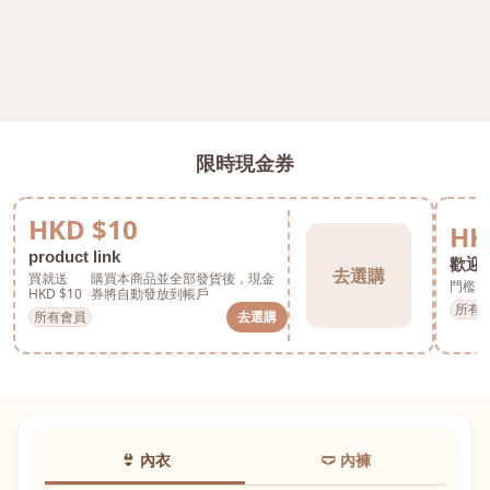
限時現金券
HKD $10
HK
product link
歡迎券
去選購
買就送
購買本商品並全部發貨後，現金
門檻 H
HKD $10
券將自動發放到帳戶
所有
所有會員
去選購
👙 內衣
🩲 內褲