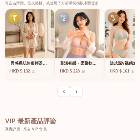
可左右滑動、拖曳捲軸、或使用下方箭嘴切換以瀏覽更多
TOP
TOP
TOP
1
2
3
法式深V祼感無
雲感裸肌無痕輕盈無
花漾初戀・柔聚軟鋼
凍軟支撐條無鋼
鋼圈內衣
圈蕾絲內衣
HKD $ 161
HKD $ 132
HKD $ 228
起
起
起
衣
‹
›
VIP 最新產品評論
真實評價 · 來自 VIP 會員