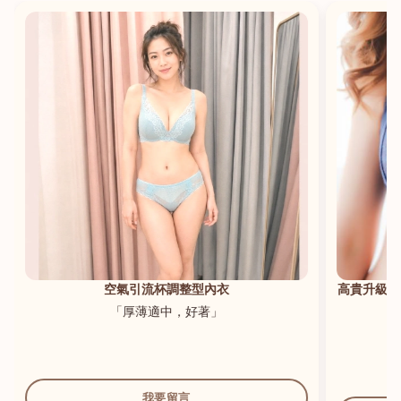
港澳中文
English
空氣引流杯調整型內衣
高貴升級新
「厚薄適中，好著」
我要留言