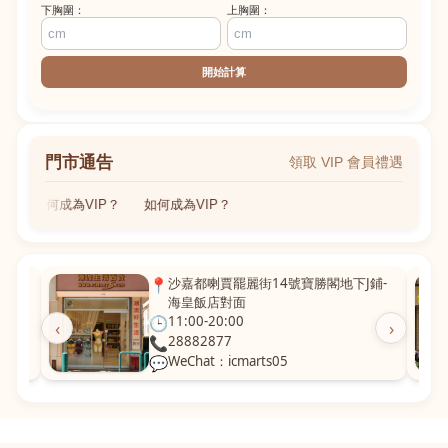
下胸圍：
上胸圍：
開始計算
門市通告
領取 VIP 會員禮遇
如何成為VIP？
如何成為VIP？
粵華廣
📍
沙嘉都喇賈罷麗街14號寶勝閣地下J鋪-
海皇飯店對面
🕒
11:00-20:00
‹
›
📞
28882877
💬
WeChat：icmarts05