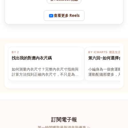
查看更多 Reels
BY 2
BY ICMARTS 潮流生活百貨
找出我的對應內衣尺碼
第六回~如何選擇合適
如何測量內衣尺寸？完整內衣尺寸指南與
小編身為一個會運動的
計算方法找到正確內衣尺寸，不只是為了
運動配備那麼多，凡舉
數字好看，而是為了長時間穿著的舒適與
動上衣，外套，內衣，
支撐。如果你...
堆！真的很多人...
訂閱電子報
第一時間獲取最新消息與優惠 ✨