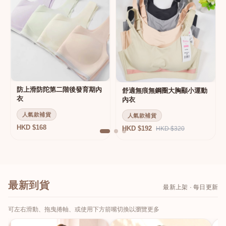
防上滑防陀第二階後發育期內
舒適無痕無鋼圈大胸顯小運動
衣
內衣
人氣款補貨
人氣款補貨
HKD $168
HKD $192
HKD $320
最新到貨
最新上架 · 每日更新
可左右滑動、拖曳捲軸、或使用下方箭嘴切換以瀏覽更多