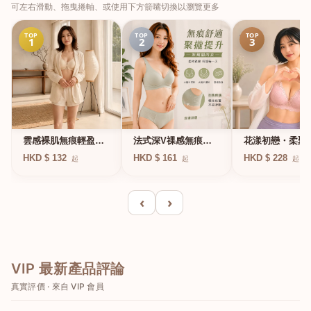
可左右滑動、拖曳捲軸、或使用下方箭嘴切換以瀏覽更多
TOP
TOP
TOP
1
2
3
法式深V祼感無痕果
雲感裸肌無痕輕盈無
花漾初戀・柔聚
凍軟支撐條無鋼圈內
鋼圈內衣
圈蕾絲內衣
HKD $ 161
HKD $ 132
HKD $ 228
起
起
起
衣
‹
›
VIP 最新產品評論
真實評價 · 來自 VIP 會員