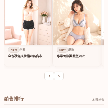
鋼圈
鋼圈
NEW
NEW
全包覆無痕養脂功能內衣
專業養脂調整型內衣
‹
›
銷售排行
本週熱賣