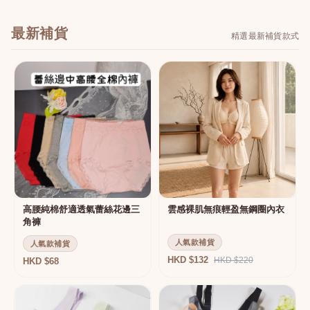
最新補貨
精選最新補貨款式
高腰純棉舒適透氣蕾絲花邊三
雲感裸肌無痕輕盈無鋼圈內衣
角褲
人氣款補貨
人氣款補貨
HKD $132
HKD $220
HKD $68