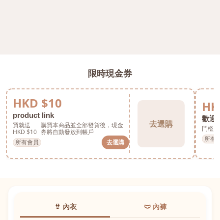
限時現金券
HKD $10
HK
product link
歡迎券
去選購
買就送
購買本商品並全部發貨後，現金
門檻 H
HKD $10
券將自動發放到帳戶
所有
所有會員
去選購
👙 內衣
🩲 內褲