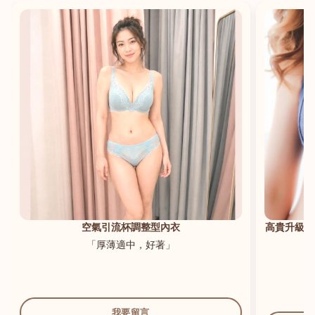
港澳中文
English
空氣引流杯調整型內衣
高貴升級新
「厚薄適中，好著」
我要留言