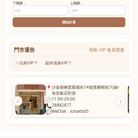
下胸圍：
上胸圍：
開始計算
門市通告
領取 VIP 會員禮遇
如何成為VIP？
如何成為VIP？
粵華廣
📍
沙嘉都喇賈罷麗街14號寶勝閣地下J鋪-
海皇飯店對面
🕒
11:00-20:00
‹
›
📞
28882877
💬
WeChat：icmarts05