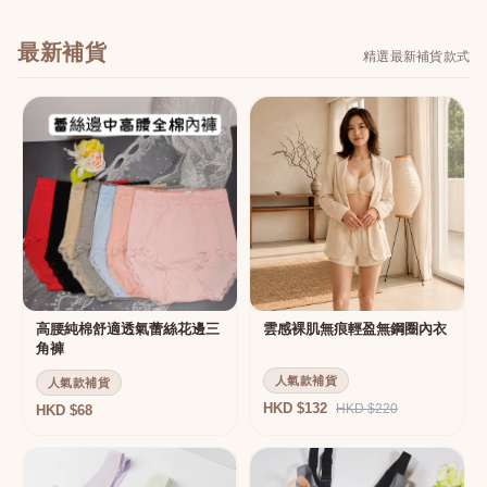
最新補貨
精選最新補貨款式
高腰純棉舒適透氣蕾絲花邊三
雲感裸肌無痕輕盈無鋼圈內衣
角褲
人氣款補貨
人氣款補貨
HKD $132
HKD $220
HKD $68