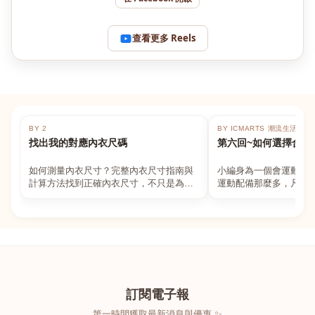
查看更多 Reels
BY 2
BY ICMARTS 潮流生活百貨
找出我的對應內衣尺碼
第六回~如何選擇合適
如何測量內衣尺寸？完整內衣尺寸指南與
小編身為一個會運動的
計算方法找到正確內衣尺寸，不只是為了
運動配備那麼多，凡舉
數字好看，而是為了長時間穿著的舒適與
動上衣，外套，內衣，
支撐。如果你...
堆！真的很多人...
訂閱電子報
第一時間獲取最新消息與優惠 ✨