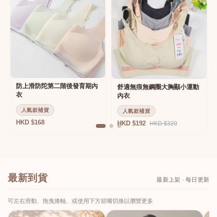
防上滑防陀第二階後發育期內
舒適無痕無鋼圈大胸顯小運動
衣
內衣
人氣款補貨
人氣款補貨
HKD $168
HKD $192
HKD $320
最新到貨
最新上架 · 每日更新
可左右滑動、拖曳捲軸、或使用下方箭嘴切換以瀏覽更多