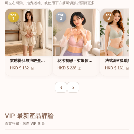
可左右滑動、拖曳捲軸、或使用下方箭嘴切換以瀏覽更多
TOP
TOP
TOP
1
2
3
法式深V祼感無
雲感裸肌無痕輕盈無
花漾初戀・柔聚軟鋼
凍軟支撐條無鋼
鋼圈內衣
圈蕾絲內衣
HKD $ 161
HKD $ 132
HKD $ 228
起
起
起
衣
‹
›
VIP 最新產品評論
真實評價 · 來自 VIP 會員