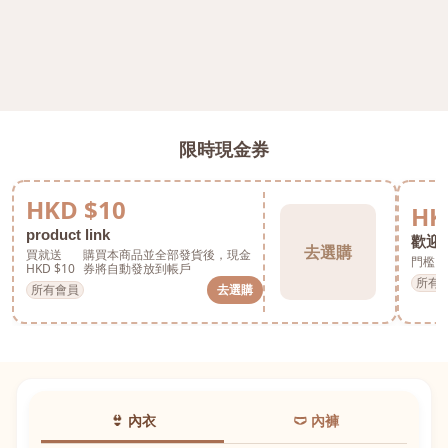
限時現金券
HKD $10
HK
product link
歡迎券
去選購
買就送
購買本商品並全部發貨後，現金
門檻 H
HKD $10
券將自動發放到帳戶
所有
所有會員
去選購
👙 內衣
🩲 內褲