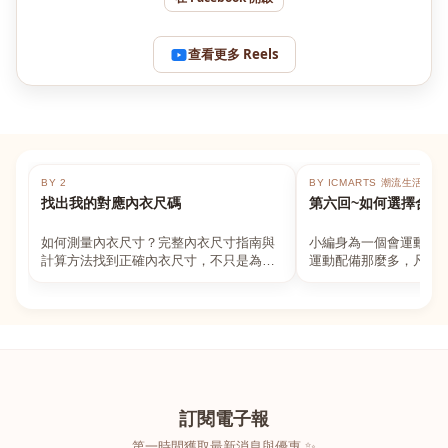
查看更多 Reels
BY 2
BY ICMARTS 潮流生活百貨
找出我的對應內衣尺碼
第六回~如何選擇合適
如何測量內衣尺寸？完整內衣尺寸指南與
小編身為一個會運動的
計算方法找到正確內衣尺寸，不只是為了
運動配備那麼多，凡舉
數字好看，而是為了長時間穿著的舒適與
動上衣，外套，內衣，
支撐。如果你...
堆！真的很多人...
訂閱電子報
第一時間獲取最新消息與優惠 ✨