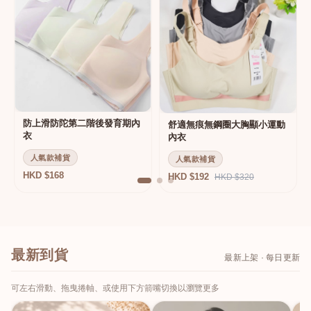
防上滑防陀第二階後發育期內
舒適無痕無鋼圈大胸顯小運動
衣
內衣
人氣款補貨
人氣款補貨
HKD $168
HKD $192
HKD $320
最新到貨
最新上架 · 每日更新
可左右滑動、拖曳捲軸、或使用下方箭嘴切換以瀏覽更多