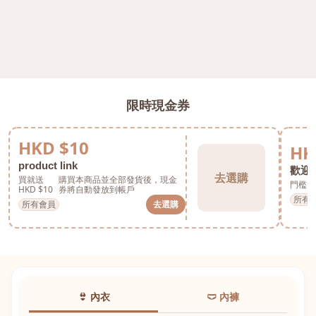
限時現金券
HKD $10
HK
product link
歡迎券
去選購
買就送
購買本商品並全部發貨後，現金
門檻 H
HKD $10
券將自動發放到帳戶
所有
所有會員
去選購
👙 內衣
🩲 內褲