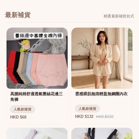
最新補貨
精選最新補貨款式
高腰純棉舒適透氣蕾絲花邊三
雲感裸肌無痕輕盈無鋼圈內衣
角褲
人氣款補貨
人氣款補貨
HKD $132
HKD $220
HKD $68