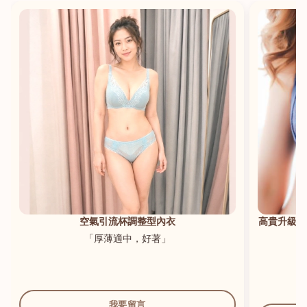
港澳中文
English
空氣引流杯調整型內衣
高貴升級新
「厚薄適中，好著」
我要留言