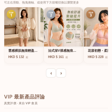
可左右滑動、拖曳捲軸、或使用下方箭嘴切換以瀏覽更多
TOP
TOP
TOP
1
2
3
法式深V祼感無痕果
雲感裸肌無痕輕盈無
花漾初戀・柔聚
凍軟支撐條無鋼圈內
鋼圈內衣
圈蕾絲內衣
HKD $ 161
HKD $ 132
HKD $ 228
起
起
起
衣
‹
›
VIP 最新產品評論
真實評價 · 來自 VIP 會員