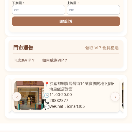
下胸圍：
上胸圍：
開始計算
門市通告
領取 VIP 會員禮遇
如何成為VIP？
如何成為VIP？
粵華廣
📍
沙嘉都喇賈罷麗街14號寶勝閣地下J鋪-
海皇飯店對面
🕒
11:00-20:00
‹
›
📞
28882877
💬
WeChat：icmarts05