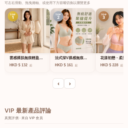
可左右滑動、拖曳捲軸、或使用下方箭嘴切換以瀏覽更多
TOP
TOP
TOP
1
2
3
法式深V祼感無痕果
雲感裸肌無痕輕盈無
花漾初戀・柔聚
凍軟支撐條無鋼圈內
鋼圈內衣
圈蕾絲內衣
HKD $ 161
HKD $ 132
HKD $ 228
起
起
起
衣
‹
›
VIP 最新產品評論
真實評價 · 來自 VIP 會員