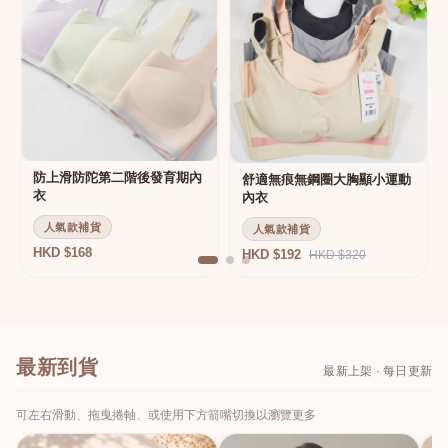
防上滑防陀第二階後發育期內
舒適無痕無鋼圈大胸顯小運動
衣
內衣
人氣款補貨
人氣款補貨
HKD $168
HKD $192
HKD $320
最新到貨
最新上架 · 每日更新
可左右滑動、拖曳捲軸、或使用下方箭嘴切換以瀏覽更多