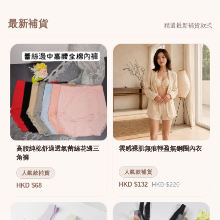
最新補貨
精選最新補貨款式
高腰純棉舒適透氣蕾絲花邊三
雲感裸肌無痕輕盈無鋼圈內衣
角褲
人氣款補貨
人氣款補貨
HKD $132
HKD $220
HKD $68