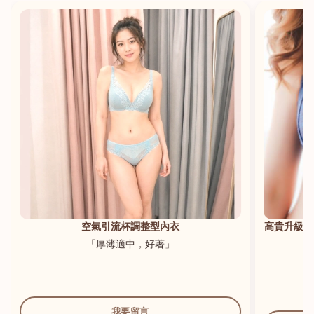
港澳中文
English
空氣引流杯調整型內衣
高貴升級新
「厚薄適中，好著」
我要留言