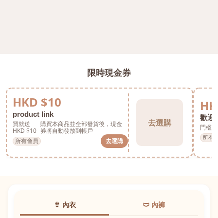
限時現金券
HKD $10
HK
product link
歡迎券
去選購
買就送
購買本商品並全部發貨後，現金
門檻 H
HKD $10
券將自動發放到帳戶
所有
所有會員
去選購
👙 內衣
🩲 內褲