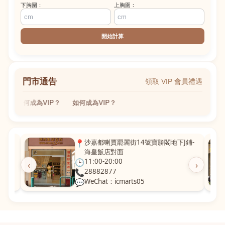
下胸圍：
上胸圍：
開始計算
門市通告
領取 VIP 會員禮遇
如何成為VIP？
如何成為VIP？
粵華廣
📍
沙嘉都喇賈罷麗街14號寶勝閣地下J鋪-
海皇飯店對面
🕒
11:00-20:00
‹
›
📞
28882877
💬
WeChat：icmarts05