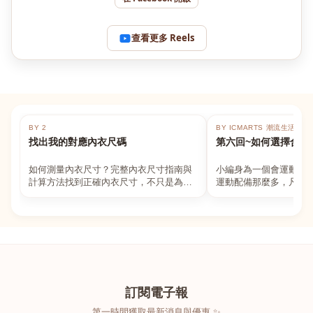
查看更多 Reels
BY 2
BY ICMARTS 潮流生活百貨
找出我的對應內衣尺碼
第六回~如何選擇合適
如何測量內衣尺寸？完整內衣尺寸指南與
小編身為一個會運動的
計算方法找到正確內衣尺寸，不只是為了
運動配備那麼多，凡舉
數字好看，而是為了長時間穿著的舒適與
動上衣，外套，內衣，
支撐。如果你...
堆！真的很多人...
訂閱電子報
第一時間獲取最新消息與優惠 ✨