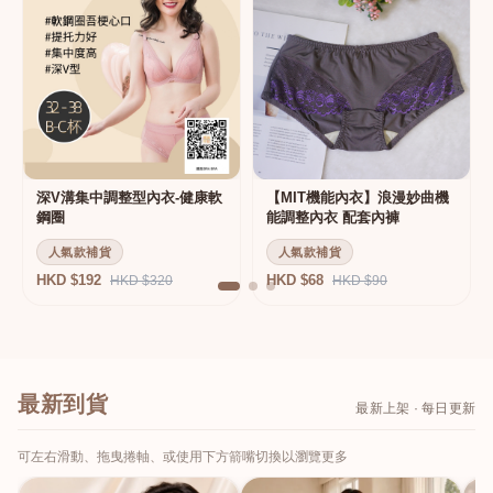
深V溝集中調整型內衣-健康軟
【MIT機能內衣】浪漫妙曲機
鋼圈
能調整內衣 配套內褲
人氣款補貨
人氣款補貨
HKD $192
HKD $68
HKD $320
HKD $90
最新到貨
最新上架 · 每日更新
可左右滑動、拖曳捲軸、或使用下方箭嘴切換以瀏覽更多