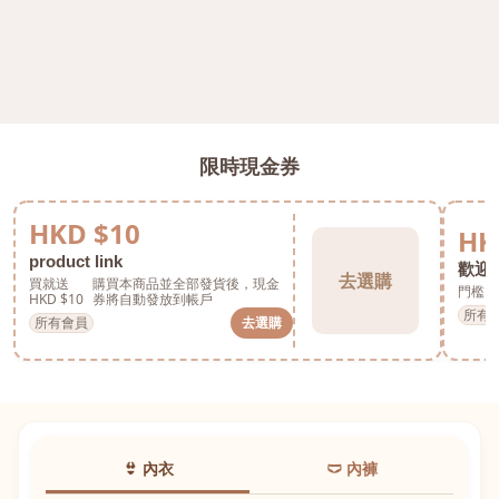
限時現金券
HKD $10
HK
product link
歡迎券
去選購
買就送
購買本商品並全部發貨後，現金
門檻 H
HKD $10
券將自動發放到帳戶
所有
所有會員
去選購
👙 內衣
🩲 內褲