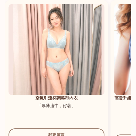
港澳中文
English
空氣引流杯調整型內衣
高貴升級新
「厚薄適中，好著」
我要留言