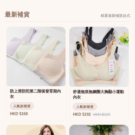
最新補貨
精選最新補貨款式
防上滑防陀第二階後發育期內
舒適無痕無鋼圈大胸顯小運動
衣
內衣
人氣款補貨
人氣款補貨
HKD $168
HKD $192
HKD $320