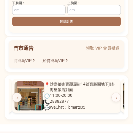
下胸圍：
上胸圍：
開始計算
門市通告
領取 VIP 會員禮遇
如何成為VIP？
如何成為VIP？
粵華廣
📍
沙嘉都喇賈罷麗街14號寶勝閣地下J鋪-
海皇飯店對面
🕒
11:00-20:00
‹
›
📞
28882877
💬
WeChat：icmarts05