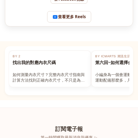
查看更多 Reels
BY 2
BY ICMARTS 潮流生活百貨
找出我的對應內衣尺碼
第六回~如何選擇合適
如何測量內衣尺寸？完整內衣尺寸指南與
小編身為一個會運動的
計算方法找到正確內衣尺寸，不只是為了
運動配備那麼多，凡舉
數字好看，而是為了長時間穿著的舒適與
動上衣，外套，內衣，
支撐。如果你...
堆！真的很多人...
訂閱電子報
第一時間獲取最新消息與優惠 ✨