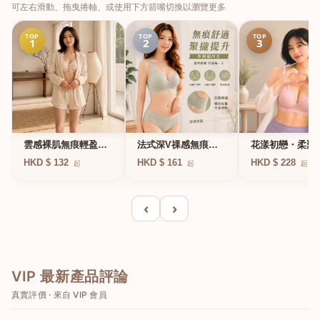
可左右滑動、拖曳捲軸、或使用下方箭嘴切換以瀏覽更多
TOP
TOP
TOP
1
2
3
法式深V祼感無痕果
雲感裸肌無痕輕盈無
花漾初戀・柔聚
凍軟支撐條無鋼圈內
鋼圈內衣
圈蕾絲內衣
HKD $ 161
HKD $ 132
HKD $ 228
起
起
起
衣
‹
›
VIP 最新產品評論
真實評價 · 來自 VIP 會員