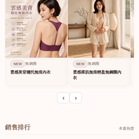
無鋼圈
無鋼圈
NEW
NEW
雲感美背穩托無痕內衣
雲感裸肌無痕輕盈無鋼圈內
C
衣
‹
›
銷售排行
本週熱賣