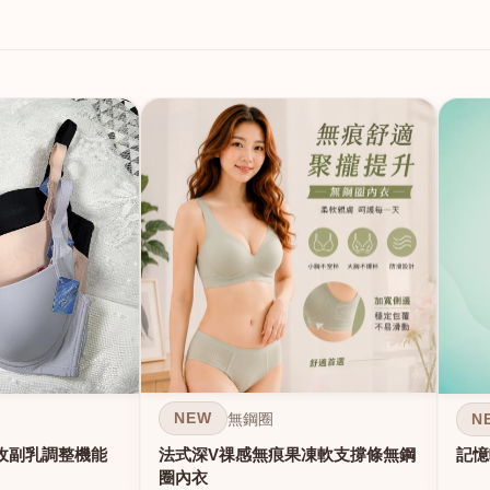
NEW
N
無鋼圈
法式深V祼感無痕果凍軟支撐條無鋼
收副乳調整機能
記憶
圈內衣