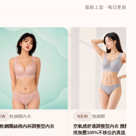
最新上架 · 每日更新
EW
NEW
軟鋼圈內衣
無鋼圈
軟鋼圈絲棉內杯調整型內衣
空氣感舒適調整型內衣 體壓雕塑
痕無壓100%不移位的真提...