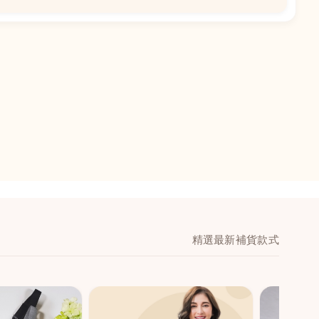
📍
閣地下J鋪-海皇
澳門黑沙環馬場大馬
舖 (萬寧隔離)
🕒
11:00-20:00
📞
28474006
💬
WeChat：icmarts0
精選最新補貨款式