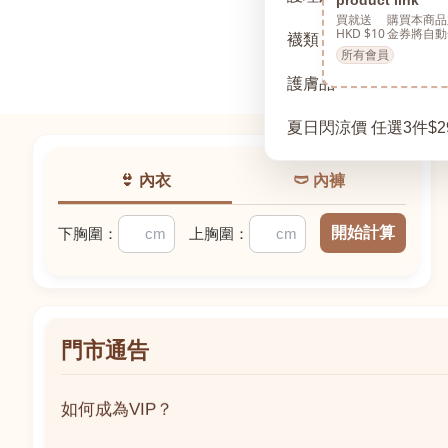
買就送
購買本商品
HKD $10
金券將自動
襪類
所有會員
護膚品
夏日閃涼價 任選3件$2
👙 內衣
🩲 內褲
開始計算
下胸圍：
上胸圍：
門市通告
如何成為VIP？
如何成為VIP？