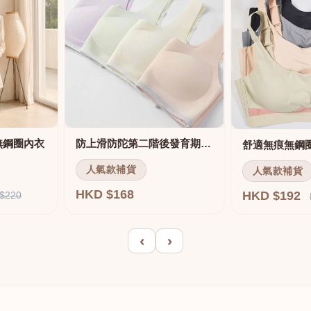
無鋼圈內衣
防上滑防陀第二階後發育期內衣
人氣款補貨
人氣款補貨
HKD $168
HKD $192
$220
‹
›