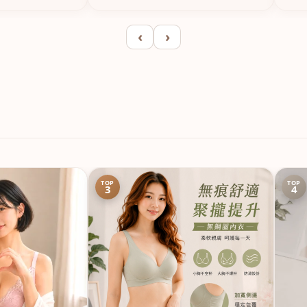
‹
›
TOP
TOP
3
4