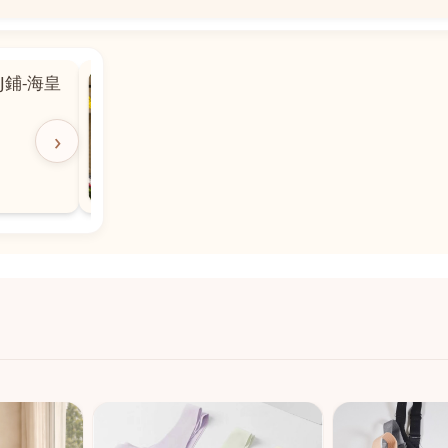
📍
 粵華廣場對
沙嘉都喇賈罷麗街14號寶勝
飯店對面
🕒
11:00-20:00
›
📞
28882877
💬
WeChat：icmarts05