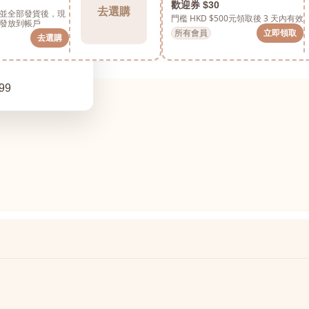
歡迎券 $30
去選購
並全部發貨後，現
門檻 HKD $500元
領取後 3 天內有效
發放到帳戶
所有會員
立即領取
去選購
99