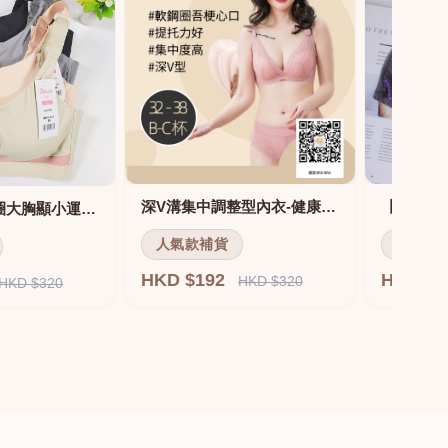
深V溝集中調整型內衣-健康軟鋼圈
舒適無痕無鋼圈大胸顯小運動內衣
人氣款補貨
人氣款
HKD $192
HKD $
HKD $320
HKD $320