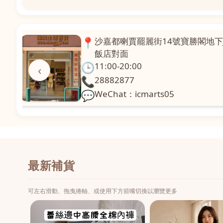
📍
澳門啤利喇街121號珍興樓L1舖
面
🕒
11:00-20:00
‹
📞
28331971
💬
WeChat：icmarts02
最新補貨
可左右滑動、拖曳捲軸、或使用下方箭嘴切換以瀏覽更多