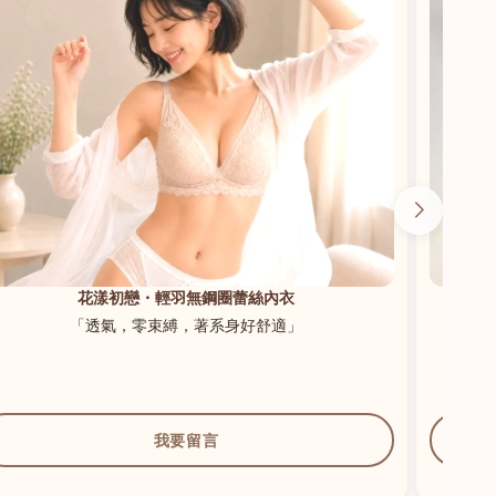
花漾初戀・輕羽無鋼圈蕾絲內衣
「透氣，零束縛，著系身好舒適」
我要留言