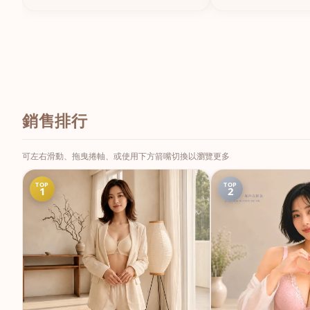
銷售排行
可左右滑動、拖曳捲軸、或使用下方箭嘴切換以瀏覽更多
TOP
TOP
1
2