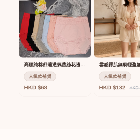
高腰純棉舒適透氣蕾絲花邊三角褲
雲感裸肌無痕輕盈
人氣款補貨
人氣款補貨
HKD $68
HKD $132
HKD 