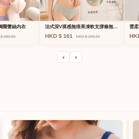
法式深V祼感無痕果凍軟支撐條無鋼
鋼圈蕾絲內衣
雲柔
圈內衣
HKD $ 161
HK
HKD $ 268.00
$ 380.00
‹
›