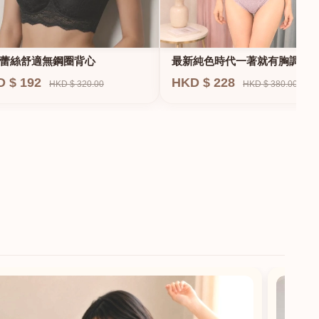
蕾絲舒適無鋼圈背心
最新純色時代一著就有胸調整
衣-專治小胸 蝴蝶肌位矯正型內
D $ 192
HKD $ 228
HKD $ 320.00
HKD $ 380.00