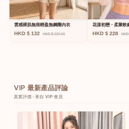
雲感裸肌無痕輕盈無鋼圈內衣
花漾初戀・柔聚軟
HKD $ 132
HKD $ 228
HKD $ 220.00
HKD 
VIP 最新產品評論
真實評價 · 來自 VIP 會員