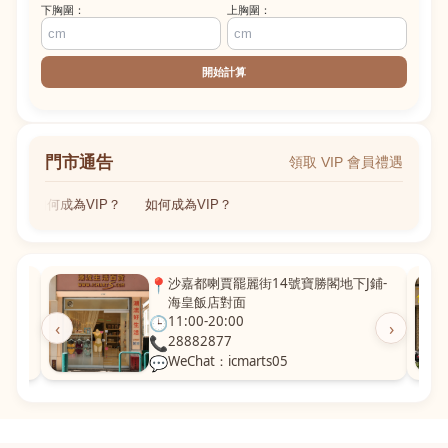
下胸圍：
上胸圍：
開始計算
門市通告
領取 VIP 會員禮遇
如何成為VIP？
如何成為VIP？
粵華廣
📍
沙嘉都喇賈罷麗街14號寶勝閣地下J鋪-
海皇飯店對面
🕒
11:00-20:00
‹
›
📞
28882877
💬
WeChat：icmarts05