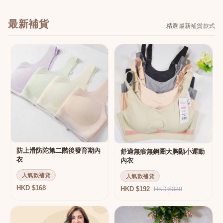
最新補貨
精選最新補貨款式
防上滑防陀第二階後發育期內
舒適無痕無鋼圈大胸顯小運動
衣
內衣
人氣款補貨
人氣款補貨
HKD $168
HKD $192
HKD $320