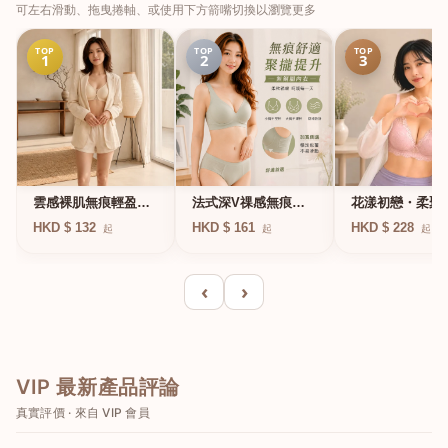
可左右滑動、拖曳捲軸、或使用下方箭嘴切換以瀏覽更多
TOP
TOP
TOP
1
2
3
法式深V祼感無痕果
雲感裸肌無痕輕盈無
花漾初戀・柔聚
凍軟支撐條無鋼圈內
鋼圈內衣
圈蕾絲內衣
HKD $ 161
HKD $ 132
HKD $ 228
起
起
起
衣
‹
›
VIP 最新產品評論
真實評價 · 來自 VIP 會員