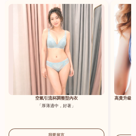
港澳中文
English
空氣引流杯調整型內衣
高貴升級新
「厚薄適中，好著」
我要留言