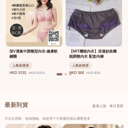
深V溝集中調整型內衣-健康軟
【MIT機能內衣】浪漫妙曲機
鋼圈
能調整內衣 配套內褲
人氣款補貨
人氣款補貨
HKD $192
HKD $68
HKD $320
HKD $90
最新到貨
最新上架 · 每日更新
可左右滑動、拖曳捲軸、或使用下方箭嘴切換以瀏覽更多