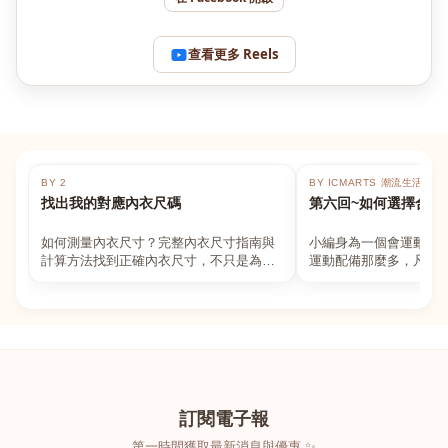
查看更多 Reels
BY 2
BY ICMARTS 潮流生活百貨
找出我的對應內衣尺碼
第六回~如何選擇合適
如何測量內衣尺寸？完整內衣尺寸指南與
小編身為一個會運動的
計算方法找到正確內衣尺寸，不只是為了
運動配備那麼多，凡舉
數字好看，而是為了長時間穿著的舒適與
動上衣，外套，內衣，
支撐。如果你...
堆！真的很多人...
訂閱電子報
第一時間獲取最新消息與優惠 ✨