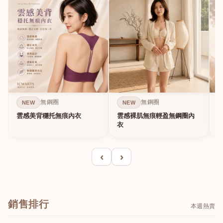
無鋼圈
無鋼圈
NEW
NEW
雲感美背穩托無痕內衣
雲感裸肌無痕輕盈無鋼圈內
C
衣
‹
›
銷售排行
本週熱賣