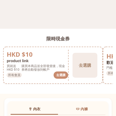
限時現金券
HKD $10
HK
product link
歡迎券
去選購
買就送
購買本商品並全部發貨後，現金
門檻 H
HKD $10
券將自動發放到帳戶
所有
所有會員
去選購
👙 內衣
🩲 內褲