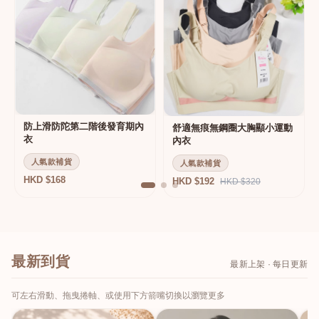
防上滑防陀第二階後發育期內
舒適無痕無鋼圈大胸顯小運動
衣
內衣
人氣款補貨
人氣款補貨
HKD $168
HKD $192
HKD $320
最新到貨
最新上架 · 每日更新
可左右滑動、拖曳捲軸、或使用下方箭嘴切換以瀏覽更多