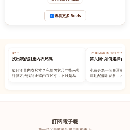
查看更多 Reels
BY 2
BY ICMARTS 潮流生活百貨
找出我的對應內衣尺碼
第六回~如何選擇合適
如何測量內衣尺寸？完整內衣尺寸指南與
小編身為一個會運動的
計算方法找到正確內衣尺寸，不只是為了
運動配備那麼多，凡舉
數字好看，而是為了長時間穿著的舒適與
動上衣，外套，內衣，
支撐。如果你...
堆！真的很多人...
訂閱電子報
第一時間獲取最新消息與優惠 ✨