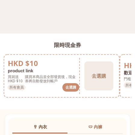
限時現金券
HKD $10
HK
product link
歡迎券
去選購
買就送
購買本商品並全部發貨後，現金
門檻 H
HKD $10
券將自動發放到帳戶
所有
所有會員
去選購
👙 內衣
🩲 內褲