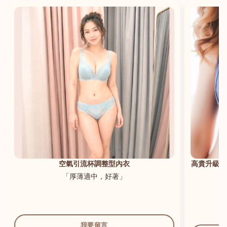
港澳中文
English
空氣引流杯調整型內衣
高貴升級新
「厚薄適中，好著」
我要留言