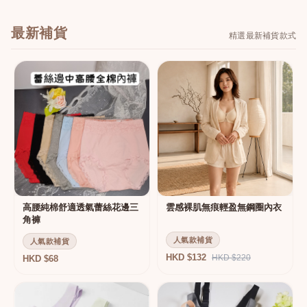
最新補貨
精選最新補貨款式
高腰純棉舒適透氣蕾絲花邊三
雲感裸肌無痕輕盈無鋼圈內衣
角褲
人氣款補貨
人氣款補貨
HKD $132
HKD $220
HKD $68