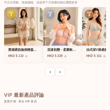
可左右滑動、拖曳捲軸、或使用下方箭嘴切換以瀏覽更多
TOP
TOP
TOP
1
2
3
法式深V祼感無
雲感裸肌無痕輕盈無
花漾初戀・柔聚軟鋼
凍軟支撐條無鋼
鋼圈內衣
圈蕾絲內衣
HKD $ 161
HKD $ 132
HKD $ 228
起
起
起
衣
‹
›
VIP 最新產品評論
真實評價 · 來自 VIP 會員