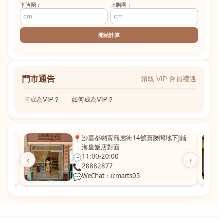
下胸圍：
上胸圍：
開始計算
門市通告
領取 VIP 會員禮遇
如何成為VIP？
如何成為VIP？
粵華廣
📍
沙嘉都喇賈罷麗街14號寶勝閣地下J鋪-
海皇飯店對面
🕒
11:00-20:00
‹
›
📞
28882877
💬
WeChat：icmarts05