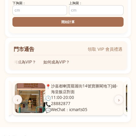
下胸圍：
上胸圍：
開始計算
門市通告
領取 VIP 會員禮遇
如何成為VIP？
如何成為VIP？
粵華廣
📍
沙嘉都喇賈罷麗街14號寶勝閣地下J鋪-
海皇飯店對面
🕒
11:00-20:00
‹
›
📞
28882877
💬
WeChat：icmarts05