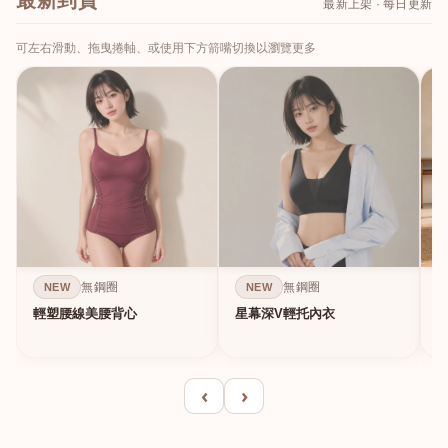
最新到貨
最新上架 · 每日更新
可左右滑動、拖曳捲軸、或使用下方箭嘴切換以瀏覽更多
無鋼圈
無鋼圈
NEW
NEW
輕塑腰線美腰背心
星幕深V輕托內衣
‹
›