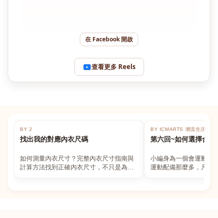
在 Facebook 開啟
查看更多 Reels
BY 2
BY ICMARTS 潮流生活百貨
找出我的對應內衣尺碼
第六回~如何選擇合適
如何測量內衣尺寸？完整內衣尺寸指南與
小編身為一個會運動的
計算方法找到正確內衣尺寸，不只是為了
運動配備那麼多，凡舉
數字好看，而是為了長時間穿著的舒適與
動上衣，外套，內衣，
支撐。如果你...
堆！真的很多人...