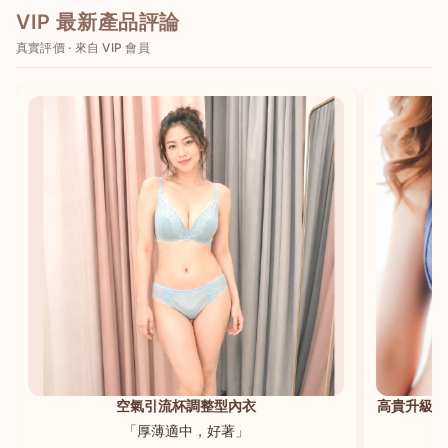
VIP 最新產品評論
真實評價 · 來自 VIP 會員
港澳中文
English
空氣引流杯調整型內衣
高貴升級新
「厚薄適中，好著」