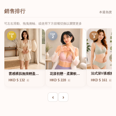
銷售排行
本週熱賣
可左右滑動、拖曳捲軸、或使用下方箭嘴切換以瀏覽更多
TOP
TOP
TOP
1
2
3
法式深V祼感無
雲感裸肌無痕輕盈無
花漾初戀・柔聚軟鋼
凍軟支撐條無鋼
鋼圈內衣
圈蕾絲內衣
HKD $ 161
HKD $ 132
HKD $ 228
起
起
起
衣
‹
›