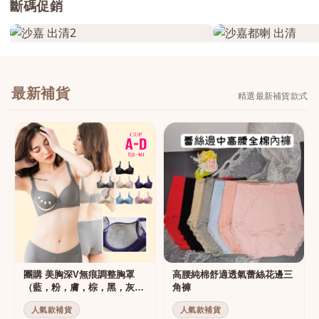
斷碼促銷
最新補貨
精選最新補貨款式
團購 美胸深V無痕調整胸罩
高腰純棉舒適透氣蕾絲花邊三
（藍，粉，膚，棕，黑，灰）
角褲
集中托高運動可穿
人氣款補貨
人氣款補貨