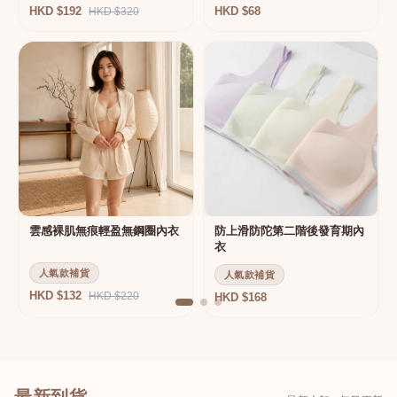
HKD $192
HKD $68
HKD $320
雲感裸肌無痕輕盈無鋼圈內衣
防上滑防陀第二階後發育期內
衣
人氣款補貨
人氣款補貨
HKD $132
HKD $220
HKD $168