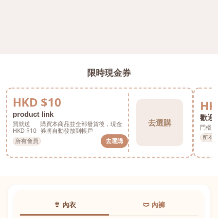
限時現金券
HKD $10
HK
product link
歡迎券
去選購
買就送
購買本商品並全部發貨後，現金
門檻 H
HKD $10
券將自動發放到帳戶
所有
所有會員
去選購
👙 內衣
🩲 內褲