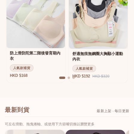
防上滑防陀第二階後發育期內
舒適無痕無鋼圈大胸顯小運動
衣
內衣
人氣款補貨
人氣款補貨
HKD $168
HKD $192
HKD $320
最新到貨
最新上架 · 每日更新
可左右滑動、拖曳捲軸、或使用下方箭嘴切換以瀏覽更多