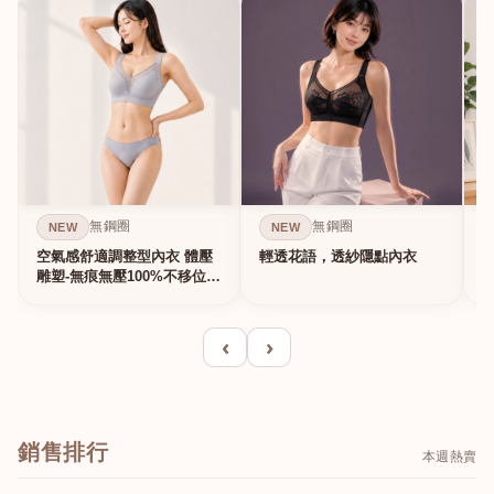
無鋼圈
無鋼圈
NEW
NEW
空氣感舒適調整型內衣 體壓
輕透花語，透紗隱點內衣
雕塑-無痕無壓100%不移位的
真提...
‹
›
銷售排行
本週熱賣