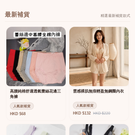
最新補貨
精選最新補貨款式
高腰純棉舒適透氣蕾絲花邊三
雲感裸肌無痕輕盈無鋼圈內衣
角褲
人氣款補貨
人氣款補貨
HKD $132
HKD $220
HKD $68