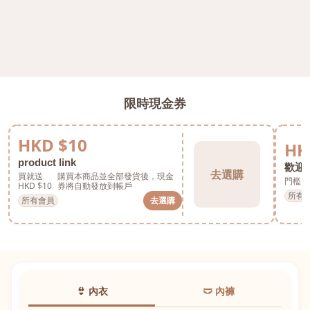
限時現金券
HKD $10
HK
product link
歡迎券
去選購
買就送
購買本商品並全部發貨後，現金
門檻 H
HKD $10
券將自動發放到帳戶
所有
所有會員
去選購
👙 內衣
🩲 內褲