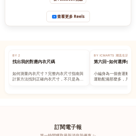
查看更多 Reels
BY 2
BY ICMARTS 潮流生活百貨
找出我的對應內衣尺碼
第六回~如何選擇合適
如何測量內衣尺寸？完整內衣尺寸指南與
小編身為一個會運動的
計算方法找到正確內衣尺寸，不只是為了
運動配備那麼多，凡舉
數字好看，而是為了長時間穿著的舒適與
動上衣，外套，內衣，
支撐。如果你...
堆！真的很多人...
訂閱電子報
第一時間獲取最新消息與優惠 ✨