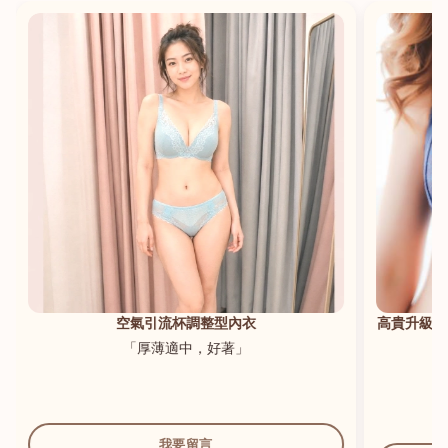
港澳中文
English
空氣引流杯調整型內衣
高貴升級新
「厚薄適中，好著」
我要留言