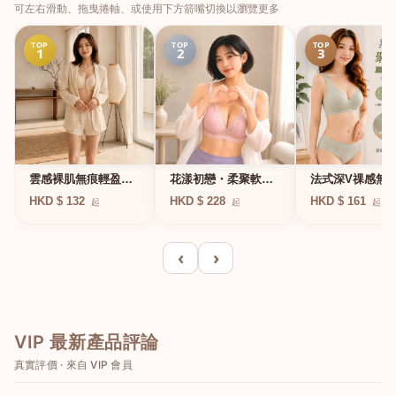
可左右滑動、拖曳捲軸、或使用下方箭嘴切換以瀏覽更多
TOP
TOP
TOP
1
2
3
法式深V祼感無
雲感裸肌無痕輕盈無
花漾初戀・柔聚軟鋼
凍軟支撐條無鋼
鋼圈內衣
圈蕾絲內衣
HKD $ 161
HKD $ 132
HKD $ 228
起
起
起
衣
‹
›
VIP 最新產品評論
真實評價 · 來自 VIP 會員