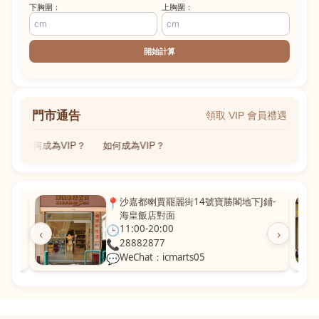
下胸圍：
上胸圍：
開始計算
門市通告
領取 VIP 會員禮遇
如何成為VIP？
如何成為VIP？
粵華廣
📍
沙嘉都喇賈罷麗街14號寶勝閣地下J鋪-
海皇飯店對面
🕒
11:00-20:00
‹
›
📞
28882877
💬
WeChat：icmarts05