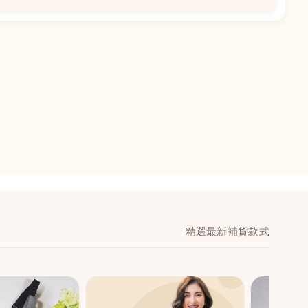
📍
閣地下J鋪-海皇
澳門黑沙環馬場大馬
舖 (萬寧隔離)
🕒
11:00-20:00
📞
28474006
💬
WeChat：icmarts0
精選最新補貨款式