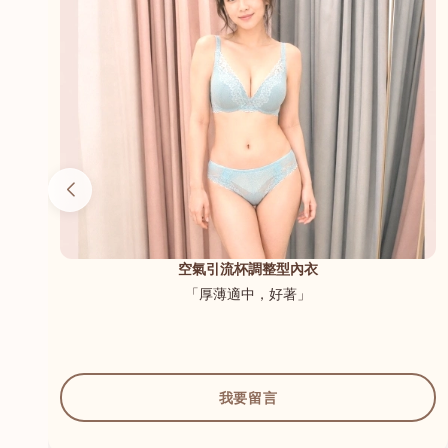
（內
空氣引流杯調整型內衣
「厚薄適中，好著」
我要留言