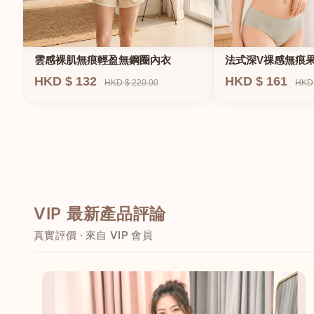
法式深V祼感無痕
雲感裸肌無痕輕盈無鋼圈內衣
圈內衣
HKD $ 161
HKD $ 132
HKD 
HKD $ 220.00
VIP 最新產品評論
真實評價 · 來自 VIP 會員