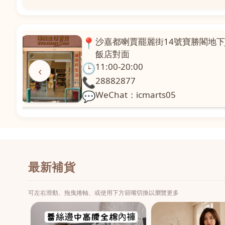
📍
澳門啤利喇街121號珍興樓L1舖
面
🕒
11:00-20:00
‹
📞
28331971
💬
WeChat：icmarts02
最新補貨
可左右滑動、拖曳捲軸、或使用下方箭嘴切換以瀏覽更多