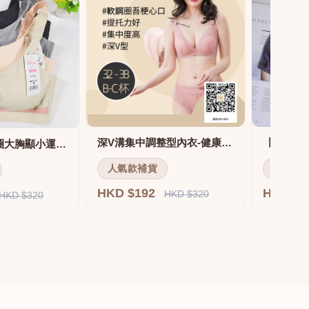
深V溝集中調整型內衣-健康軟鋼圈
舒適無痕無鋼圈大胸顯小運動內衣
人氣款補貨
人氣款
HKD $192
HKD $
HKD $320
HKD $320