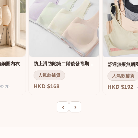
無鋼圈內衣
防上滑防陀第二階後發育期內衣
人氣款補貨
人氣款補貨
HKD $168
HKD $192
$220
‹
›