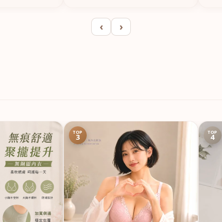
‹
›
TOP
TOP
3
4