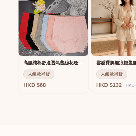
高腰純棉舒適透氣蕾絲花邊三角褲
雲感裸肌無痕輕盈
人氣款補貨
人氣款補貨
HKD $68
HKD $132
HKD 