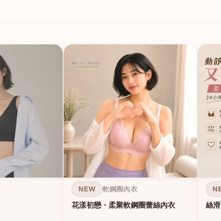
NEW
N
軟鋼圈內衣
花漾初戀・柔聚軟鋼圈蕾絲內衣
絲滑