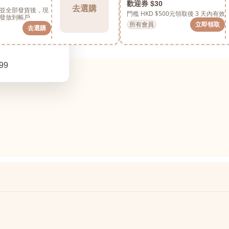
歡迎券 $30
去選購
並全部發貨後，現
門檻 HKD $500元
領取後 3 天內有效
發放到帳戶
所有會員
立即領取
去選購
99