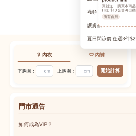
買就送
購買本商品
HKD $10
金券將自動
襪類
所有會員
護膚品
夏日閃涼價 任選3件$2
👙 內衣
🩲 內褲
開始計算
下胸圍：
上胸圍：
門市通告
如何成為VIP？
如何成為VIP？