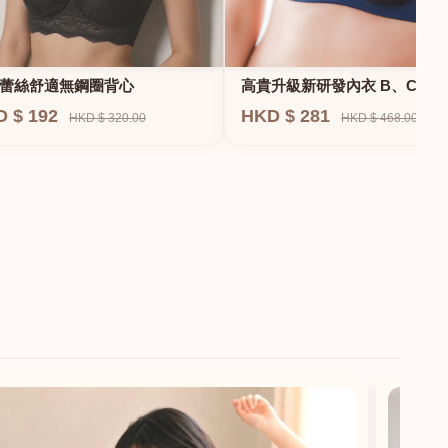
蕾絲舒適無鋼圈背心
高貴升級新研發內衣 B、C、D
E、F專業養脂術系列
D $ 192
HKD $ 281
HKD $ 320.00
HKD $ 468.00