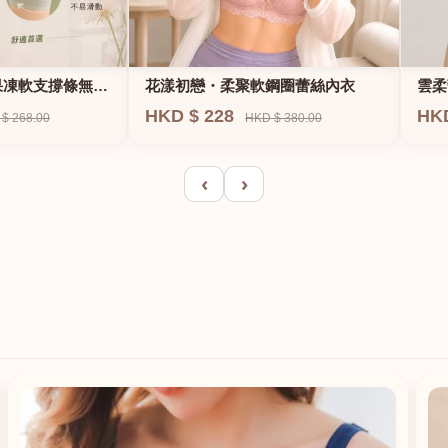
果凍軟支撐條無鋼
花漾初戀・柔聚軟鋼圈蕾絲內衣
雲柔
HKD $ 228
HK
$ 268.00
HKD $ 380.00
‹
›