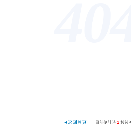
40
◂ 返回首頁
目前倒計時
1
秒後