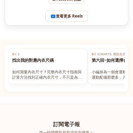
查看更多 Reels
BY 2
BY ICMARTS 潮流生活百貨
找出我的對應內衣尺碼
第六回~如何選擇合適
如何測量內衣尺寸？完整內衣尺寸指南與
小編身為一個會運動的
計算方法找到正確內衣尺寸，不只是為了
運動配備那麼多，凡舉
數字好看，而是為了長時間穿著的舒適與
動上衣，外套，內衣，
支撐。如果你...
堆！真的很多人...
訂閱電子報
第一時間獲取最新消息與優惠 ✨