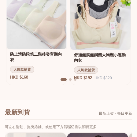
防上滑防陀第二階後發育期內
舒適無痕無鋼圈大胸顯小運動
衣
內衣
人氣款補貨
人氣款補貨
HKD $168
HKD $192
HKD $320
最新到貨
最新上架 · 每日更新
可左右滑動、拖曳捲軸、或使用下方箭嘴切換以瀏覽更多