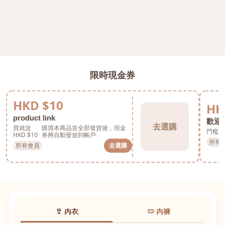
限時現金券
HKD $10
HK
product link
歡迎券
去選購
買就送
購買本商品並全部發貨後，現金
門檻 H
HKD $10
券將自動發放到帳戶
所有
所有會員
去選購
👙 內衣
🩲 內褲