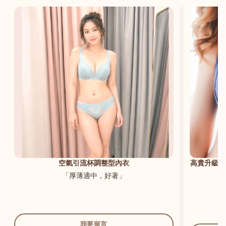
港澳中文
English
空氣引流杯調整型內衣
高貴升級新
「厚薄適中，好著」
我要留言