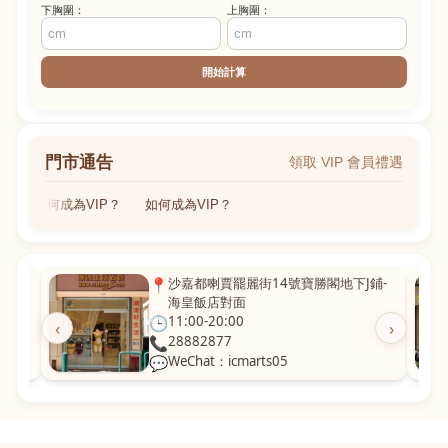
下胸圍：
上胸圍：
開始計算
門市通告
領取 VIP 會員禮遇
如何成為VIP？
如何成為VIP？
粵華廣
📍
沙嘉都喇賈罷麗街14號寶勝閣地下J鋪-
海皇飯店對面
🕒
11:00-20:00
‹
›
📞
28882877
💬
WeChat：icmarts05