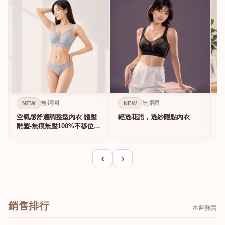
無鋼圈
無鋼圈
NEW
NEW
空氣感舒適調整型內衣 體壓
輕透花語，透紗隱點內衣
雕塑-無痕無壓100%不移位的
真提...
‹
›
銷售排行
本週熱賣