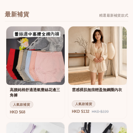
最新補貨
精選最新補貨款式
高腰純棉舒適透氣蕾絲花邊三
雲感裸肌無痕輕盈無鋼圈內衣
角褲
人氣款補貨
人氣款補貨
HKD $132
HKD $220
HKD $68