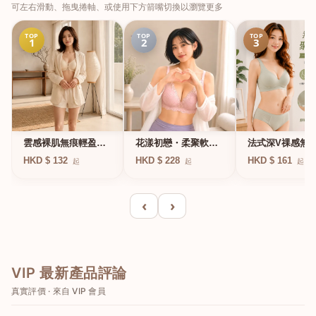
可左右滑動、拖曳捲軸、或使用下方箭嘴切換以瀏覽更多
TOP
TOP
TOP
1
2
3
法式深V祼感無
雲感裸肌無痕輕盈無
花漾初戀・柔聚軟鋼
凍軟支撐條無鋼
鋼圈內衣
圈蕾絲內衣
HKD $ 161
HKD $ 132
HKD $ 228
起
起
起
衣
‹
›
VIP 最新產品評論
真實評價 · 來自 VIP 會員